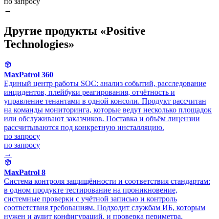
по запросу
→
Другие продукты «Positive
Technologies»
MaxPatrol 360
Единый центр работы SOC: анализ событий, расследование
инцидентов, плейбуки реагирования, отчётность и
управление тенантами в одной консоли. Продукт рассчитан
на команды мониторинга, которые ведут несколько площадок
или обслуживают заказчиков. Поставка и объём лицензии
рассчитываются под конкретную инсталляцию.
по запросу
по запросу
→
MaxPatrol 8
Система контроля защищённости и соответствия стандартам:
в одном продукте тестирование на проникновение,
системные проверки с учётной записью и контроль
соответствия требованиям. Подходит службам ИБ, которым
нужен и аудит конфигураций, и проверка периметра.