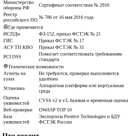
Министерство
Сертификат соответствия № 2910
обороны РФ
Реестр
№ 786 от 16 мая 2016 года
российского ПО
Где применяется
ИСПДн
ФЗ-152, приказ ФСТЭК № 21
ГИС
Приказ ФСТЭК № 17
АСУ ТП КВО
Приказ ФСТЭК № 31
Помогает соответствовать требованиям
PCI DSS
стандарта
Технические возможности
Агенты на
Не требуются, проверки выполняются
узлах
удалённо
Аппаратная платформа или виртуальная
Установка
среда
Оценка
CVSS v2 и v3, базовая и временная оценка
уязвимостей
Веб-проверки
OWASP TOP 10
База
Экспертиза Positive Technologies и БДУ
уязвимостей
ФСТЭК России
Что входит