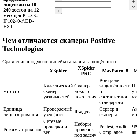
лицензии на 10
240 хостов на 12
+
месяцев
PT-XS-
IP10240-ADD-
EXT
Чем отличаются сканеры Positive
Technologies
Сравнение продуктов линейки анализа защищённости.
XSpider
XSpider
MaxPatrol 8
M
PRO
Контроль
Классический
Сканер
защищённости
Пр
Что это
сканер
нового
и
уп
уязвимостей
поколения
соответствия
уя
стандартам
Единица
Проверяемый
Сервер и
А
IP-адрес
лицензирования
узел (хост)
сканеры
ин
Сетевые
Наборы
проверки и
Pentest, Audit,
Чё
Режимы проверок
проверок
веб-
Compliance
я
под задачу