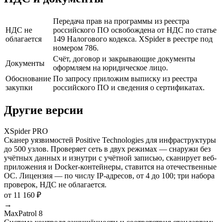
Передача прав на программы из реестра
НДС не
российского ПО освобождена от НДС по статье
облагается
149 Налогового кодекса. XSpider в реестре под
номером 786.
Счёт, договор и закрывающие документы
Документы
оформляем на юридическое лицо.
Обоснование
По запросу приложим выписку из реестра
закупки
российского ПО и сведения о сертификатах.
Другие версии
XSpider PRO
Сканер уязвимостей Positive Technologies для инфраструктуры
до 500 узлов. Проверяет сеть в двух режимах — снаружи без
учётных данных и изнутри с учётной записью, сканирует веб-
приложения и Docker-контейнеры, ставится на отечественные
ОС. Лицензия — по числу IP-адресов, от 4 до 100; три набора
проверок, НДС не облагается.
от 11 160 ₽
→
MaxPatrol 8