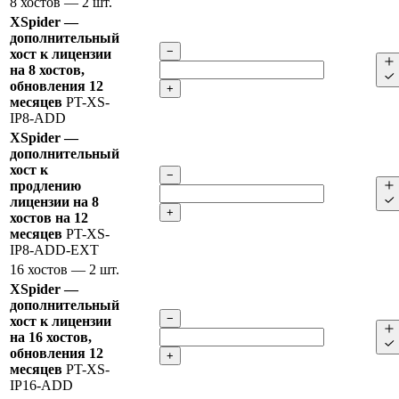
8 хостов
— 2 шт.
XSpider —
дополнительный
−
хост к лицензии
на 8 хостов,
обновления 12
+
месяцев
PT-XS-
IP8-ADD
XSpider —
дополнительный
хост к
−
продлению
лицензии на 8
+
хостов на 12
месяцев
PT-XS-
IP8-ADD-EXT
16 хостов
— 2 шт.
XSpider —
дополнительный
−
хост к лицензии
на 16 хостов,
обновления 12
+
месяцев
PT-XS-
IP16-ADD