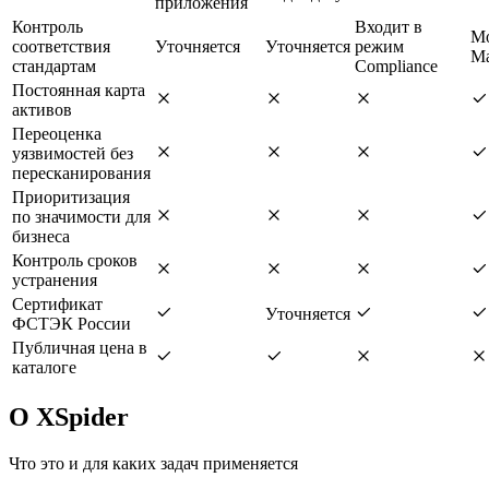
приложения
Контроль
Входит в
М
соответствия
Уточняется
Уточняется
режим
Ma
стандартам
Compliance
Постоянная карта
активов
Переоценка
уязвимостей без
пересканирования
Приоритизация
по значимости для
бизнеса
Контроль сроков
устранения
Сертификат
Уточняется
ФСТЭК России
Публичная цена в
каталоге
О XSpider
Что это и для каких задач применяется