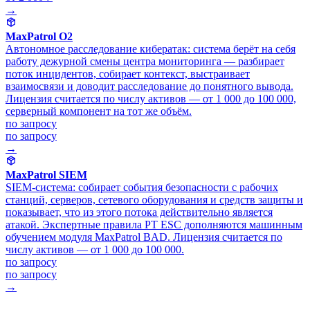
→
MaxPatrol O2
Автономное расследование кибератак: система берёт на себя
работу дежурной смены центра мониторинга — разбирает
поток инцидентов, собирает контекст, выстраивает
взаимосвязи и доводит расследование до понятного вывода.
Лицензия считается по числу активов — от 1 000 до 100 000,
серверный компонент на тот же объём.
по запросу
по запросу
→
MaxPatrol SIEM
SIEM-система: собирает события безопасности с рабочих
станций, серверов, сетевого оборудования и средств защиты и
показывает, что из этого потока действительно является
атакой. Экспертные правила PT ESC дополняются машинным
обучением модуля MaxPatrol BAD. Лицензия считается по
числу активов — от 1 000 до 100 000.
по запросу
по запросу
→