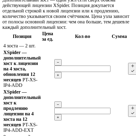
действующей лицензии XSpider. Позиция докупается
отдельной строкой к новой лицензии или к продлению,
количество указывается своим счётчиком. Цена узла зависит
от полосы основной лицензии: чем она больше, тем дешевле
каждый дополнительный хост.
Цена
Позиция
Кол-во
Сумма
за ед.
4 хоста
— 2 шт.
XSpider —
дополнительный
−
хост к лицензии
на 4 хоста,
обновления 12
+
месяцев
PT-XS-
IP4-ADD
XSpider —
дополнительный
хост к
−
продлению
лицензии на 4
+
хоста на 12
месяцев
PT-XS-
IP4-ADD-EXT