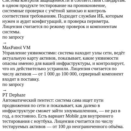
Система контроля защищённости и соответствия стандартам:
в одном продукте тестирование на проникновение,
системные проверки с учётной записью и контроль
соответствия требованиям. Подходит службам ИБ, которым
нужен и аудит конфигураций, и проверка периметра.
Лицензия считается по режиму проверок и компонентам
системы.
по запросу
→
MaxPatrol VM
Управление уязвимостями: система находит узлы сети, ведёт
актуальную карту активов, показывает, какие уязвимости
опасны именно для вашей инфраструктуры, и контролирует,
что их действительно устранили. Лицензия считается по
числу активов — от 1 000 до 100 000, серверный компонент
входит в поставку.
по запросу
→
PT Dephaze
Автоматический пентест: система сама ищет пути
продвижения по сети и показывает, как далеко в
инфраструктуре сможет зайти злоумышленник, — не раз в
год, а постоянно. Есть вариант Mobile для внутреннего
тестирования с ноутбука. Лицензия считается по числу
тестируемых активов — от 100 до неограниченного объёма.