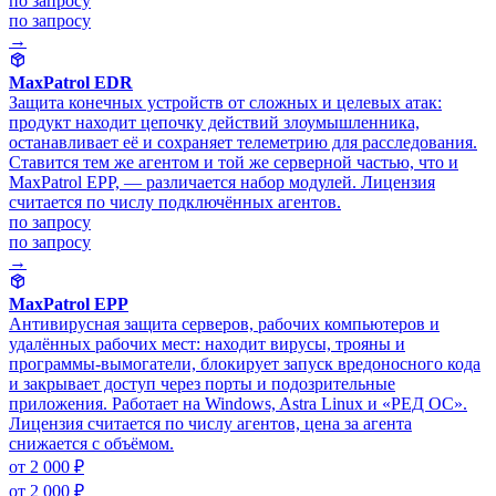
по запросу
по запросу
→
MaxPatrol EDR
Защита конечных устройств от сложных и целевых атак:
продукт находит цепочку действий злоумышленника,
останавливает её и сохраняет телеметрию для расследования.
Ставится тем же агентом и той же серверной частью, что и
MaxPatrol EPP, — различается набор модулей. Лицензия
считается по числу подключённых агентов.
по запросу
по запросу
→
MaxPatrol EPP
Антивирусная защита серверов, рабочих компьютеров и
удалённых рабочих мест: находит вирусы, трояны и
программы-вымогатели, блокирует запуск вредоносного кода
и закрывает доступ через порты и подозрительные
приложения. Работает на Windows, Astra Linux и «РЕД ОС».
Лицензия считается по числу агентов, цена за агента
снижается с объёмом.
от 2 000 ₽
от 2 000 ₽