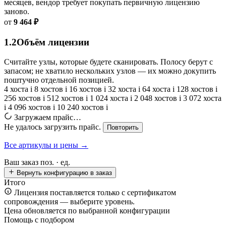
месяцев, вендор требует покупать первичную лицензию
заново.
от
9 464 ₽
1.2
Объём лицензии
Считайте узлы, которые будете сканировать. Полосу берут с
запасом; не хватило нескольких узлов — их можно докупить
поштучно отдельной позицией.
4 хоста
i
8 хостов
i
16 хостов
i
32 хоста
i
64 хоста
i
128 хостов
i
256 хостов
i
512 хостов
i
1 024 хоста
i
2 048 хостов
i
3 072 хоста
i
4 096 хостов
i
10 240 хостов
i
Загружаем прайс…
Не удалось загрузить прайс.
Повторить
Все артикулы и цены →
Ваш заказ
поз. ·
ед.
Вернуть конфигурацию в заказ
Итого
Лицензия поставляется только с сертификатом
сопровождения — выберите уровень.
Цена обновляется по выбранной конфигурации
Помощь с подбором