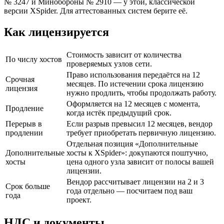
№ 3247 и Минобороны № 2910 — у этой, классической
версии XSpider. Для аттестованных систем берите её.
Как лицензируется
Стоимость зависит от количества
По числу хостов
проверяемых узлов сети.
Право использования передаётся на 12
Срочная
месяцев. По истечении срока лицензию
лицензия
нужно продлить, чтобы продолжать работу.
Оформляется на 12 месяцев с момента,
Продление
когда истёк предыдущий срок.
Перерыв в
Если разрыв превысил 12 месяцев, вендор
продлении
требует приобретать первичную лицензию.
Отдельная позиция «Дополнительные
Дополнительные
хосты к XSpider»: докупаются поштучно,
хосты
цена одного узла зависит от полосы вашей
лицензии.
Вендор рассчитывает лицензии на 2 и 3
Срок больше
года отдельно — посчитаем под ваш
года
проект.
НДС и документы