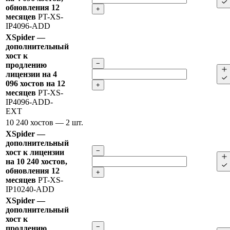
обновления 12
+
месяцев
PT-XS-
IP4096-ADD
XSpider —
дополнительный
хост к
−
продлению
лицензии на 4
096 хостов на 12
+
месяцев
PT-XS-
IP4096-ADD-
EXT
10 240 хостов
— 2 шт.
XSpider —
дополнительный
−
хост к лицензии
на 10 240 хостов,
обновления 12
+
месяцев
PT-XS-
IP10240-ADD
XSpider —
дополнительный
хост к
−
продлению