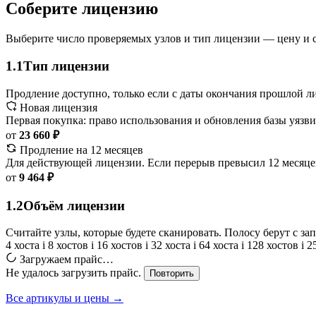
Соберите лицензию
Выберите число проверяемых узлов и тип лицензии — цену и с
1.1
Тип лицензии
Продление доступно, только если с даты окончания прошлой л
Новая лицензия
Первая покупка: право использования и обновления базы уязви
от
23 660 ₽
Продление на 12 месяцев
Для действующей лицензии. Если перерыв превысил 12 месяцев
от
9 464 ₽
1.2
Объём лицензии
Считайте узлы, которые будете сканировать. Полосу берут с з
4 хоста
i
8 хостов
i
16 хостов
i
32 хоста
i
64 хоста
i
128 хостов
i
2
Загружаем прайс…
Не удалось загрузить прайс.
Повторить
Все артикулы и цены →