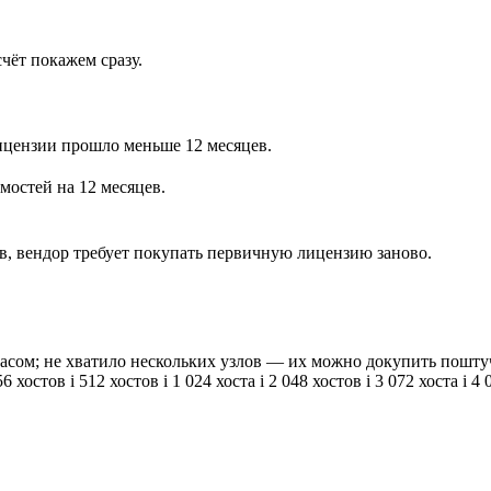
чёт покажем сразу.
ицензии прошло меньше 12 месяцев.
мостей на 12 месяцев.
, вендор требует покупать первичную лицензию заново.
апасом; не хватило нескольких узлов — их можно докупить пошт
56 хостов
i
512 хостов
i
1 024 хоста
i
2 048 хостов
i
3 072 хоста
i
4 