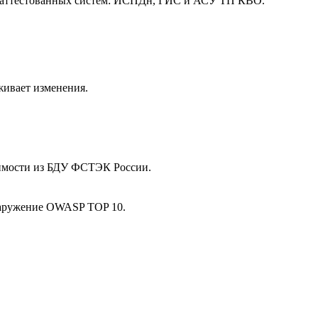
я аттестованных систем: ИСПДн, ГИС и АСУ ТП КВО.
живает изменения.
звимости из БДУ ФСТЭК России.
наружение OWASP TOP 10.