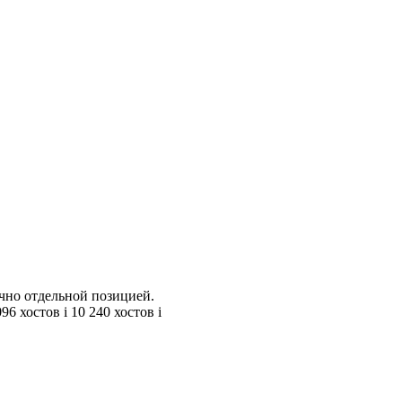
учно отдельной позицией.
096 хостов
i
10 240 хостов
i