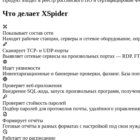
Продукт входит в реестр российского ПО и сертифицирован 
Что делает XSpider
Показывает состав сети
Находит рабочие станции, серверы и сетевое оборудование, о
Сканирует TCP- и UDP-порты
Выявляет сетевые сервисы на произвольных портах — RDP, FT
Ищет уязвимости
Инвентаризационные и баннерные проверки, фаззинг. База поп
Проверяет веб-приложения
Внедрение SQL-кода, запуск произвольных программ, получе
Проверяет стойкость паролей
Подбор паролей для протоколов почты, удалённого управления,
Формирует отчёты
Готовые отчёты в разных форматах с настройкой под свои нужд
Работает по расписанию