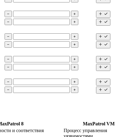
−
+
−
+
−
+
−
+
−
+
−
+
−
+
−
+
axPatrol 8
MaxPatrol VM
ости и соответствия
Процесс управления
уязвимостями