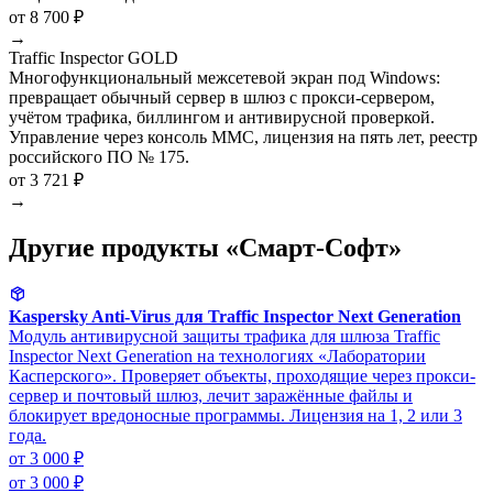
от 8 700 ₽
→
Traffic Inspector GOLD
Многофункциональный межсетевой экран под Windows:
превращает обычный сервер в шлюз с прокси-сервером,
учётом трафика, биллингом и антивирусной проверкой.
Управление через консоль MMC, лицензия на пять лет, реестр
российского ПО № 175.
от 3 721 ₽
→
Другие продукты «Смарт-Софт»
Kaspersky Anti-Virus для Traffic Inspector Next Generation
Модуль антивирусной защиты трафика для шлюза Traffic
Inspector Next Generation на технологиях «Лаборатории
Касперского». Проверяет объекты, проходящие через прокси-
сервер и почтовый шлюз, лечит заражённые файлы и
блокирует вредоносные программы. Лицензия на 1, 2 или 3
года.
от 3 000 ₽
от 3 000 ₽