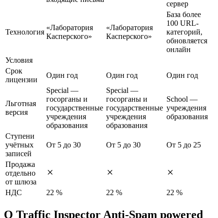
сервер
База более
100 URL-
«Лаборатория
«Лаборатория
Технология
категорий,
Касперского»
Касперского»
обновляется
онлайн
Условия
Срок
Один год
Один год
Один год
лицензии
Special —
Special —
госорганы и
госорганы и
School —
Льготная
государственные
государственные
учреждения
версия
учреждения
учреждения
образования
образования
образования
Ступени
учётных
От 5 до 30
От 5 до 30
От 5 до 25
записей
Продажа
отдельно
от шлюза
НДС
22 %
22 %
22 %
О Traffic Inspector Anti-Spam powered