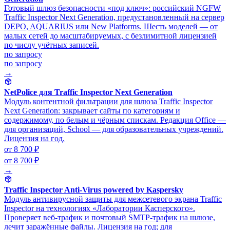
Готовый шлюз безопасности «под ключ»: российский NGFW
Traffic Inspector Next Generation, предустановленный на сервер
DEPO, AQUARIUS или New Platforms. Шесть моделей — от
малых сетей до масштабируемых, с безлимитной лицензией
по числу учётных записей.
по запросу
по запросу
→
NetPolice для Traffic Inspector Next Generation
Модуль контентной фильтрации для шлюза Traffic Inspector
Next Generation: закрывает сайты по категориям и
содержимому, по белым и чёрным спискам. Редакция Office —
для организаций, School — для образовательных учреждений.
Лицензия на год.
от 8 700 ₽
от 8 700 ₽
→
Traffic Inspector Anti-Virus powered by Kaspersky
Модуль антивирусной защиты для межсетевого экрана Traffic
Inspector на технологиях «Лаборатории Касперского».
Проверяет веб-трафик и почтовый SMTP-трафик на шлюзе,
лечит заражённые файлы. Лицензия на год; для