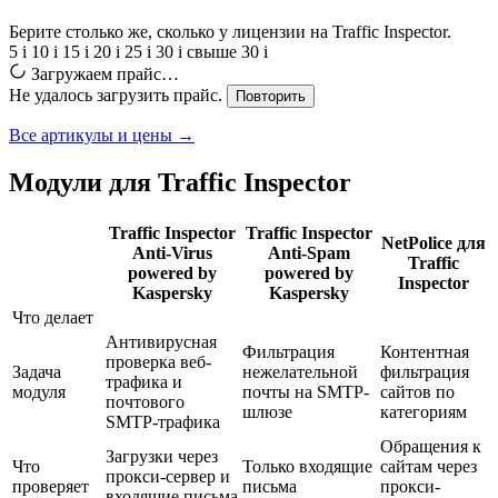
Берите столько же, сколько у лицензии на Traffic Inspector.
5
i
10
i
15
i
20
i
25
i
30
i
свыше 30
i
Загружаем прайс…
Не удалось загрузить прайс.
Повторить
Все артикулы и цены →
Модули для Traffic Inspector
Traffic Inspector
Traffic Inspector
NetPolice для
Anti-Virus
Anti-Spam
Traffic
powered by
powered by
Inspector
Kaspersky
Kaspersky
Что делает
Антивирусная
Фильтрация
Контентная
проверка веб-
Задача
нежелательной
фильтрация
трафика и
модуля
почты на SMTP-
сайтов по
почтового
шлюзе
категориям
SMTP-трафика
Обращения к
Загрузки через
Что
Только входящие
сайтам через
прокси-сервер и
проверяет
письма
прокси-
входящие письма