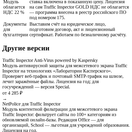
Модуль
ставка включена в показанную цену. Лицензия
облагается
на сам Traffic Inspector GOLD НДС не облагается
НДС 22 %
— программа внесена в реестр российского ПО
под номером 175.
Документы
Выставим счёт на юридическое лицо,
для
подготовим договор, акт и лицензионный
бухгалтерии
сертификат. Работаем по безналичному расчёту.
Другие версии
Traffic Inspector Anti-Virus powered by Kaspersky
Модуль антивирусной защиты для межсетевого экрана Traffic
Inspector на технологиях «Лаборатории Касперского».
Проверяет веб-трафик и почтовый SMTP-трафик на шлюзе,
лечит заражённые файлы. Лицензия на год; для
госучреждений — версия Special.
от 4 285 ₽
→
NetPolice для Traffic Inspector
Модуль контентной фильтрации для межсетевого экрана
Traffic Inspector: фильтрует сайты по 100+ категориям из
обновляемой онлайн-базы. Редакция Office — для
организаций, School — льготная для учреждений образования.
Лицензия на год.