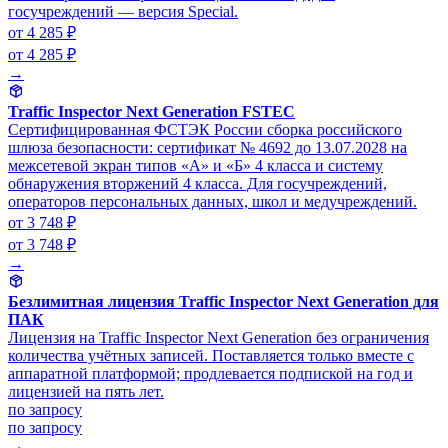
госучреждений — версия Special.
от 4 285 ₽
от 4 285 ₽
→
Traffic Inspector Next Generation FSTEC
Сертифицированная ФСТЭК России сборка российского
шлюза безопасности: сертификат № 4692 до 13.07.2028 на
межсетевой экран типов «А» и «Б» 4 класса и систему
обнаружения вторжений 4 класса. Для госучреждений,
операторов персональных данных, школ и медучреждений.
от 3 748 ₽
от 3 748 ₽
→
Безлимитная лицензия Traffic Inspector Next Generation для
ПАК
Лицензия на Traffic Inspector Next Generation без ограничения
количества учётных записей. Поставляется только вместе с
аппаратной платформой; продлевается подпиской на год и
лицензией на пять лет.
по запросу
по запросу
→