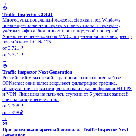
→
Traffic Inspector GOLD
Многофункциональный межсетевой экран под Windows:
превращает обычный сервер в шлюз с прокси-сервером,
учётом трафика, биллингом и антивирусной проверкой.
Управление через консоль MMC, лицензия на пять лет, реестр
российского ПО № 175.
от 3 721 ₽
от 3 721 ₽
→
Traffic Inspector Next Generation
Российский межсетевой экран нового поколения на базе
OPNsense: один шлюз закрывает фильтрацию трафика,
обнаружение вторжений, веб-прокси с расшифровкой HTTPS
и VPN. Лицензия на пять лет, ступени от 5 учётных записей,
счёт на юридическое лицо.
от 2 998 ₽
от 2 998 ₽
→
Программно-аппаратный комплекс Traffic Inspector Next
Generation