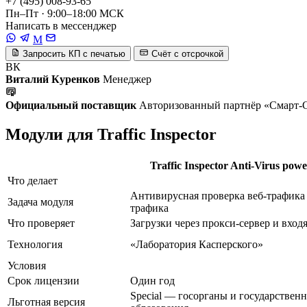
+7 (495) 008-93-65
Пн–Пт · 9:00–18:00 МСК
Написать в мессенджер
M
Запросить КП с печатью
Счёт с отсрочкой
ВК
Виталий Куренков
Менеджер
Официальный поставщик
Авторизованный партнёр «Смарт-
Модули для Traffic Inspector
Traffic Inspector Anti-Virus pow
Что делает
Антивирусная проверка веб-трафика
Задача модуля
трафика
Что проверяет
Загрузки через прокси-сервер и вхо
Технология
«Лаборатория Касперского»
Условия
Срок лицензии
Один год
Special — госорганы и государствен
Льготная версия