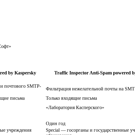
Софт»
ered by Kaspersky
Traffic Inspector Anti-Spam powered 
 и почтового SMTP-
Фильтрация нежелательной почты на SM
дящие письма
Только входящие письма
«Лаборатория Касперского»
Один год
ные учреждения
Special — госорганы и государственные у