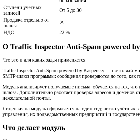
образования
Ступени учётных
От 5 до 30
записей
Продажа отдельно от
шлюза
НДС
22 %
О Traffic Inspector Anti-Spam powered b
Что это и для каких задач применяется
Traffic Inspector Anti-Spam powered by Kaspersky — почтовый м
SMTP-шлюз программы: сообщения проверяются до того, как п
Модуль анализирует получаемые письма, обучается на тех, чт
шлюза. Дополнительно работает проверка адресов и доменов 
нежелательной почты.
Лицензия на модуль оформляется на один год; число учётных зап
управления, их подведомственных предприятий и государствен
Что делает модуль