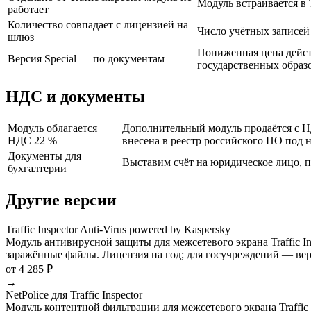
Модуль встраивается в 
работает
Количество совпадает с лицензией на
Число учётных записей у
шлюз
Пониженная цена дейст
Версия Special — по документам
государственных образ
НДС и документы
Модуль облагается
Дополнительный модуль продаётся с НД
НДС 22 %
внесена в реестр российского ПО под 
Документы для
Выставим счёт на юридическое лицо, п
бухгалтерии
Другие версии
Traffic Inspector Anti-Virus powered by Kaspersky
Модуль антивирусной защиты для межсетевого экрана Traffic I
заражённые файлы. Лицензия на год; для госучреждений — верс
от 4 285 ₽
→
NetPolice для Traffic Inspector
Модуль контентной фильтрации для межсетевого экрана Traffic 