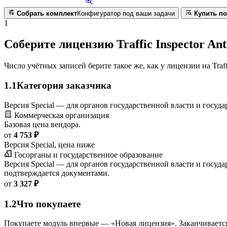
Собрать комплект
Конфигуратор под ваши задачи
Купить по
1
Соберите лицензию Traffic Inspector An
Число учётных записей берите такое же, как у лицензии на Traffi
1.1
Категория заказчика
Версия Special — для органов государственной власти и госу
Коммерческая организация
Базовая цена вендора.
от
4 753 ₽
Версия Special, цена ниже
Госорганы и государственное образование
Версия Special — для органов государственной власти и госу
подтверждается документами.
от
3 327 ₽
1.2
Что покупаете
Покупаете модуль впервые — «Новая лицензия». Заканчиваетс