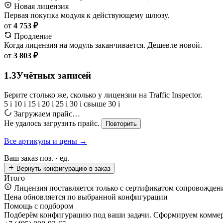
Новая лицензия
Первая покупка модуля к действующему шлюзу.
от
4 753 ₽
Продление
Когда лицензия на модуль заканчивается. Дешевле новой.
от
3 803 ₽
1.3
Учётных записей
Берите столько же, сколько у лицензии на Traffic Inspector.
5
i
10
i
15
i
20
i
25
i
30
i
свыше 30
i
Загружаем прайс…
Не удалось загрузить прайс.
Повторить
Все артикулы и цены →
Ваш заказ
поз. ·
ед.
Вернуть конфигурацию в заказ
Итого
Лицензия поставляется только с сертификатом сопровожден
Цена обновляется по выбранной конфигурации
Помощь с подбором
Подберём конфигурацию под ваши задачи. Сформируем коммерч