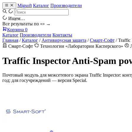
Migsoft
Каталог
Производители
Ищем…
Все результаты по «
» →
Корзина
0
Каталог
Производители
Контакты
Главная
/
Каталог
/
Антивирусная защита
/
Смарт-Софт
/
Traffi
Смарт-Софт
Технологии «Лаборатории Касперского»
Л
Traffic Inspector Anti-Spam p
Почтовый модуль для межсетевого экрана Traffic Inspector: к
год; для госучреждений — версия Special.