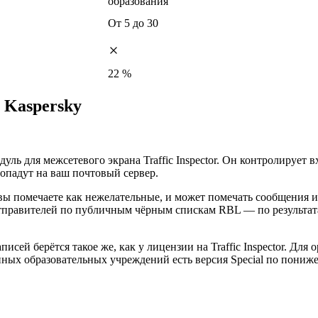
образования
От 5 до 30
22 %
y Kaspersky
одуль для межсетевого экрана Traffic Inspector. Он контролируе
опадут на ваш почтовый сервер.
о вы помечаете как нежелательные, и может помечать сообщения
отправителей по публичным чёрным спискам RBL — по результат
исей берётся такое же, как у лицензии на Traffic Inspector. Для
ных образовательных учреждений есть версия Special по пониж