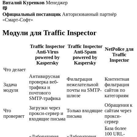
Виталий Куренков
Менеджер
Официальный поставщик
Авторизованный партнёр
«Смарт-Софт»
Модули для Traffic Inspector
Traffic Inspector
Traffic Inspector
NetPolice для
Anti-Virus
Anti-Spam
Traffic
powered by
powered by
Inspector
Kaspersky
Kaspersky
Что делает
Антивирусная
Фильтрация
Контентная
проверка веб-
Задача
нежелательной
фильтрация
трафика и
модуля
почты на SMTP-
сайтов по
почтового
шлюзе
категориям
SMTP-трафика
Обращения к
Загрузки через
Что
Только входящие
сайтам через
прокси-сервер и
проверяет
письма
прокси-
входящие письма
сервер
База более
100 URL-
«Лаборатория
«Лаборатория