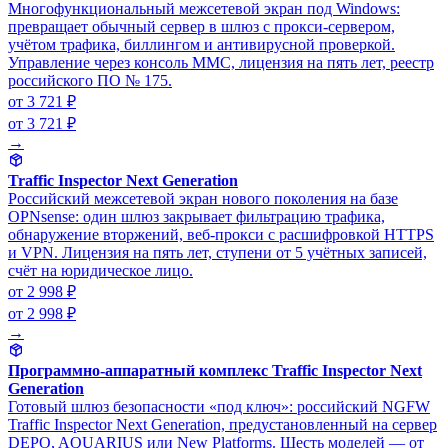
Многофункциональный межсетевой экран под Windows:
превращает обычный сервер в шлюз с прокси-сервером,
учётом трафика, биллингом и антивирусной проверкой.
Управление через консоль MMC, лицензия на пять лет, реестр
российского ПО № 175.
от 3 721 ₽
от 3 721 ₽
→
Traffic Inspector Next Generation
Российский межсетевой экран нового поколения на базе
OPNsense: один шлюз закрывает фильтрацию трафика,
обнаружение вторжений, веб-прокси с расшифровкой HTTPS
и VPN. Лицензия на пять лет, ступени от 5 учётных записей,
счёт на юридическое лицо.
от 2 998 ₽
от 2 998 ₽
→
Программно-аппаратный комплекс Traffic Inspector Next
Generation
Готовый шлюз безопасности «под ключ»: российский NGFW
Traffic Inspector Next Generation, предустановленный на сервер
DEPO, AQUARIUS или New Platforms. Шесть моделей — от