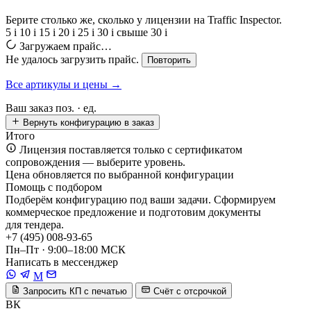
Берите столько же, сколько у лицензии на Traffic Inspector.
5
i
10
i
15
i
20
i
25
i
30
i
свыше 30
i
Загружаем прайс…
Не удалось загрузить прайс.
Повторить
Все артикулы и цены →
Ваш заказ
поз. ·
ед.
Вернуть конфигурацию в заказ
Итого
Лицензия поставляется только с сертификатом
сопровождения — выберите уровень.
Цена обновляется по выбранной конфигурации
Помощь с подбором
Подберём конфигурацию под ваши задачи. Сформируем
коммерческое предложение и подготовим документы
для тендера.
+7 (495) 008-93-65
Пн–Пт · 9:00–18:00 МСК
Написать в мессенджер
M
Запросить КП с печатью
Счёт с отсрочкой
ВК