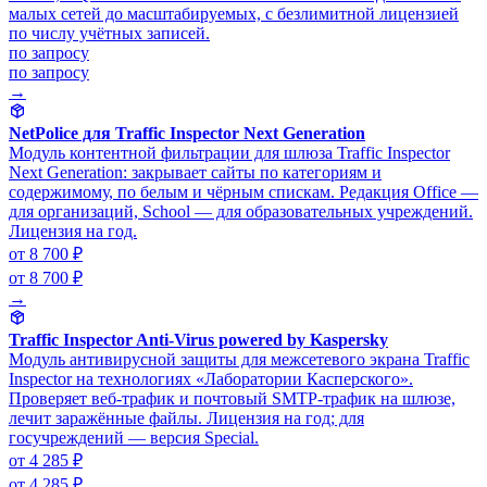
малых сетей до масштабируемых, с безлимитной лицензией
по числу учётных записей.
по запросу
по запросу
→
NetPolice для Traffic Inspector Next Generation
Модуль контентной фильтрации для шлюза Traffic Inspector
Next Generation: закрывает сайты по категориям и
содержимому, по белым и чёрным спискам. Редакция Office —
для организаций, School — для образовательных учреждений.
Лицензия на год.
от 8 700 ₽
от 8 700 ₽
→
Traffic Inspector Anti-Virus powered by Kaspersky
Модуль антивирусной защиты для межсетевого экрана Traffic
Inspector на технологиях «Лаборатории Касперского».
Проверяет веб-трафик и почтовый SMTP-трафик на шлюзе,
лечит заражённые файлы. Лицензия на год; для
госучреждений — версия Special.
от 4 285 ₽
от 4 285 ₽