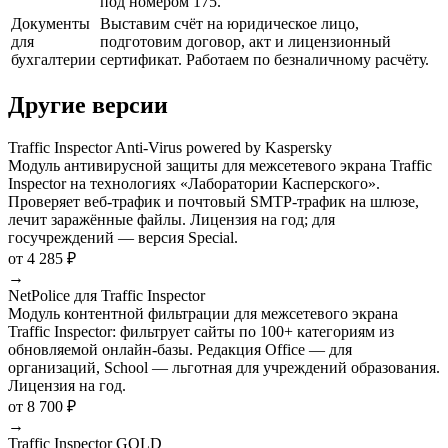
под номером 175.
Документы
Выставим счёт на юридическое лицо,
для
подготовим договор, акт и лицензионный
бухгалтерии
сертификат. Работаем по безналичному расчёту.
Другие версии
Traffic Inspector Anti-Virus powered by Kaspersky
Модуль антивирусной защиты для межсетевого экрана Traffic
Inspector на технологиях «Лаборатории Касперского».
Проверяет веб-трафик и почтовый SMTP-трафик на шлюзе,
лечит заражённые файлы. Лицензия на год; для
госучреждений — версия Special.
от 4 285 ₽
→
NetPolice для Traffic Inspector
Модуль контентной фильтрации для межсетевого экрана
Traffic Inspector: фильтрует сайты по 100+ категориям из
обновляемой онлайн-базы. Редакция Office — для
организаций, School — льготная для учреждений образования.
Лицензия на год.
от 8 700 ₽
→
Traffic Inspector GOLD