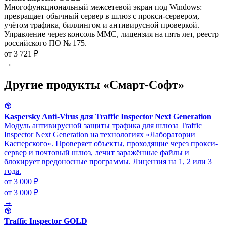
Многофункциональный межсетевой экран под Windows:
превращает обычный сервер в шлюз с прокси-сервером,
учётом трафика, биллингом и антивирусной проверкой.
Управление через консоль MMC, лицензия на пять лет, реестр
российского ПО № 175.
от 3 721 ₽
→
Другие продукты «Смарт-Софт»
Kaspersky Anti-Virus для Traffic Inspector Next Generation
Модуль антивирусной защиты трафика для шлюза Traffic
Inspector Next Generation на технологиях «Лаборатории
Касперского». Проверяет объекты, проходящие через прокси-
сервер и почтовый шлюз, лечит заражённые файлы и
блокирует вредоносные программы. Лицензия на 1, 2 или 3
года.
от 3 000 ₽
от 3 000 ₽
→
Traffic Inspector GOLD