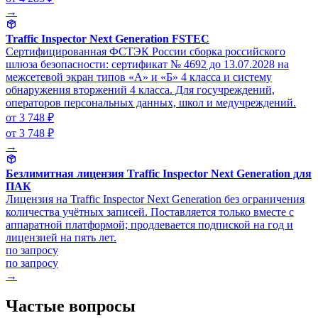
→
Traffic Inspector Next Generation FSTEC
Сертифицированная ФСТЭК России сборка российского
шлюза безопасности: сертификат № 4692 до 13.07.2028 на
межсетевой экран типов «А» и «Б» 4 класса и систему
обнаружения вторжений 4 класса. Для госучреждений,
операторов персональных данных, школ и медучреждений.
от 3 748 ₽
от 3 748 ₽
→
Безлимитная лицензия Traffic Inspector Next Generation для
ПАК
Лицензия на Traffic Inspector Next Generation без ограничения
количества учётных записей. Поставляется только вместе с
аппаратной платформой; продлевается подпиской на год и
лицензией на пять лет.
по запросу
по запросу
→
Частые вопросы