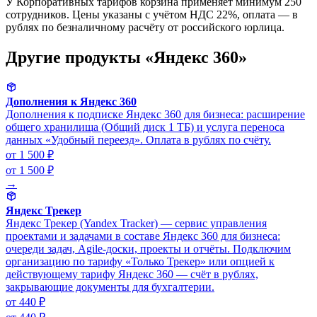
У Корпоративных тарифов корзина применяет минимум 250
сотрудников. Цены указаны с учётом НДС 22%, оплата — в
рублях по безналичному расчёту от российского юрлица.
Другие продукты «Яндекс 360»
Дополнения к Яндекс 360
Дополнения к подписке Яндекс 360 для бизнеса: расширение
общего хранилища (Общий диск 1 ТБ) и услуга переноса
данных «Удобный переезд». Оплата в рублях по счёту.
от 1 500 ₽
от 1 500 ₽
→
Яндекс Трекер
Яндекс Трекер (Yandex Tracker) — сервис управления
проектами и задачами в составе Яндекс 360 для бизнеса:
очереди задач, Agile-доски, проекты и отчёты. Подключим
организацию по тарифу «Только Трекер» или опцией к
действующему тарифу Яндекс 360 — счёт в рублях,
закрывающие документы для бухгалтерии.
от 440 ₽