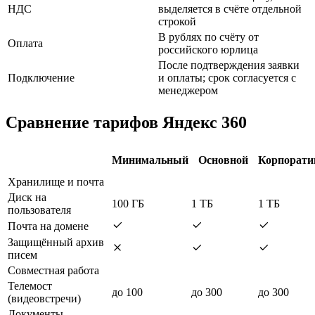
НДС
выделяется в счёте отдельной
строкой
В рублях по счёту от
Оплата
российского юрлица
После подтверждения заявки
Подключение
и оплаты; срок согласуется с
менеджером
Сравнение тарифов Яндекс 360
Минимальный
Основной
Корпорат
Хранилище и почта
Диск на
100 ГБ
1 ТБ
1 ТБ
пользователя
Почта на домене
Защищённый архив
писем
Совместная работа
Телемост
до 100
до 300
до 300
(видеовстречи)
Документы