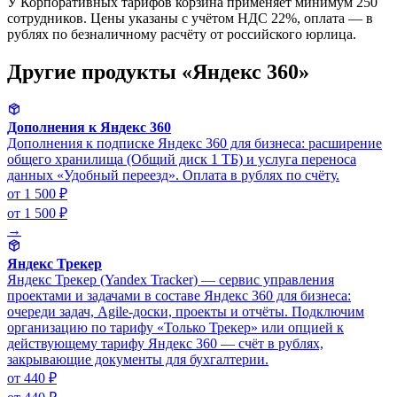
У Корпоративных тарифов корзина применяет минимум 250
сотрудников. Цены указаны с учётом НДС 22%, оплата — в
рублях по безналичному расчёту от российского юрлица.
Другие продукты «Яндекс 360»
Дополнения к Яндекс 360
Дополнения к подписке Яндекс 360 для бизнеса: расширение
общего хранилища (Общий диск 1 ТБ) и услуга переноса
данных «Удобный переезд». Оплата в рублях по счёту.
от 1 500 ₽
от 1 500 ₽
→
Яндекс Трекер
Яндекс Трекер (Yandex Tracker) — сервис управления
проектами и задачами в составе Яндекс 360 для бизнеса:
очереди задач, Agile-доски, проекты и отчёты. Подключим
организацию по тарифу «Только Трекер» или опцией к
действующему тарифу Яндекс 360 — счёт в рублях,
закрывающие документы для бухгалтерии.
от 440 ₽