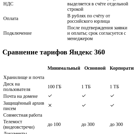
НДС
выделяется в счёте отдельной
строкой
В рублях по счёту от
Оплата
российского юрлица
После подтверждения заявки
Подключение
и оплаты; срок согласуется с
менеджером
Сравнение тарифов Яндекс 360
Минимальный
Основной
Корпорат
Хранилище и почта
Диск на
100 ГБ
1 ТБ
1 ТБ
пользователя
Почта на домене
Защищённый архив
писем
Совместная работа
Телемост
до 100
до 300
до 300
(видеовстречи)
Документы