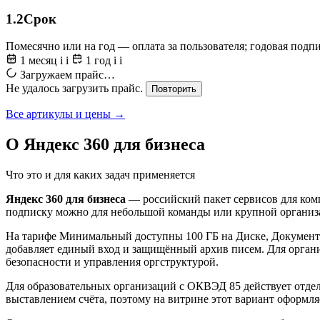
1.2
Срок
Помесячно или на год — оплата за пользователя; годовая подп
1 месяц
i
i
1 год
i
i
Загружаем прайс…
Не удалось загрузить прайс.
Повторить
Все артикулы и цены →
О Яндекс 360 для бизнеса
Что это и для каких задач применяется
Яндекс 360 для бизнеса
— российский пакет сервисов для комп
подписку можно для небольшой команды или крупной организац
На тарифе Минимальный доступны 100 ГБ на Диске, Документы 
добавляет единый вход и защищённый архив писем. Для орган
безопасности и управления оргструктурой.
Для образовательных организаций с ОКВЭД 85 действует отдел
выставлением счёта, поэтому на витрине этот вариант оформляе