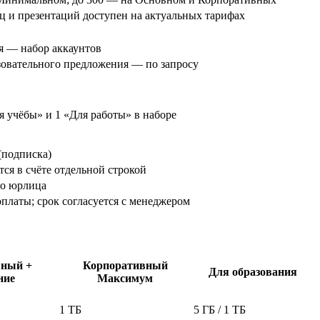
ц и презентаций доступен на актуальных тарифах
ия — набор аккаунтов
азовательного предложения — по запросу
я учёбы» и 1 «Для работы» в наборе
(подписка)
ся в счёте отдельной строкой
го юрлица
платы; срок согласуется с менеджером
вный +
Корпоративный
Для образования
ние
Максимум
1 ТБ
5 ГБ / 1 ТБ