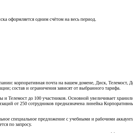
иска оформляется одним счётом на весь период.
ании: корпоративная почта на вашем домене, Диск, Телемост, 
ии; состав и ограничения зависят от выбранного тарифа.
и Телемост до 100 участников. Основной увеличивает хранилищ
изаций от 250 сотрудников предназначена линейка Корпоратив
ьное специальное предложение с учебными и рабочими аккаунта
тся по запросу.