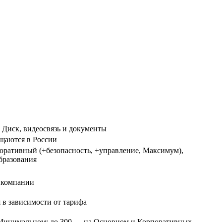
 Диск, видеосвязь и документы
щаются в России
ративный (+безопасность, +управление, Максимум),
бразования
 компании
я в зависимости от тарифа
а Минимальном; до 300 — на Основном и Корпоративных