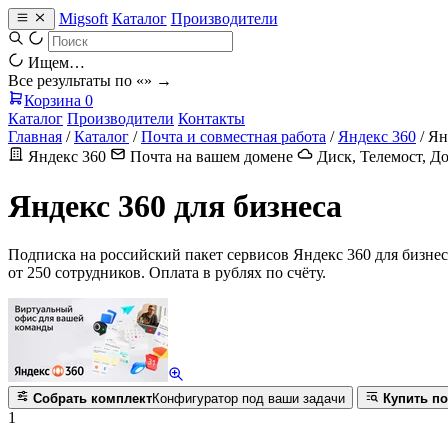
Migsoft
Каталог
Производители
Ищем…
Все результаты по «
» →
Корзина
0
Каталог
Производители
Контакты
Главная
/
Каталог
/
Почта и совместная работа
/
Яндекс 360
/
Ян
Яндекс 360
Почта на вашем домене
Диск, Телемост, 
Яндекс 360 для бизнеса
Подписка на российский пакет сервисов Яндекс 360 для бизнес
от 250 сотрудников. Оплата в рублях по счёту.
Собрать комплект
Конфигуратор под ваши задачи
Купить по
1