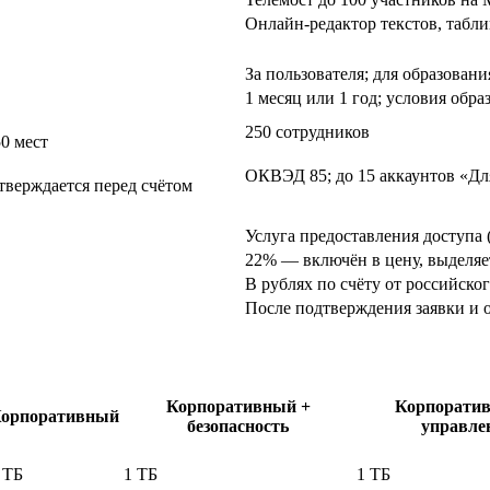
Онлайн-редактор текстов, табли
За пользователя; для образован
1 месяц или 1 год; условия обр
250 сотрудников
0 мест
ОКВЭД 85; до 15 аккаунтов «Дл
дтверждается перед счётом
Услуга предоставления доступа 
22% — включён в цену, выделяет
В рублях по счёту от российско
После подтверждения заявки и о
Корпоративный +
Корпорати
орпоративный
безопасность
управле
 ТБ
1 ТБ
1 ТБ