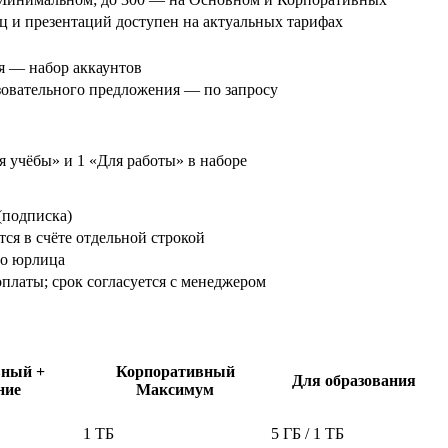
ц и презентаций доступен на актуальных тарифах
ия — набор аккаунтов
азовательного предложения — по запросу
я учёбы» и 1 «Для работы» в наборе
(подписка)
ся в счёте отдельной строкой
го юрлица
платы; срок согласуется с менеджером
вный +
Корпоративный
Для образования
ние
Максимум
1 ТБ
5 ГБ / 1 ТБ