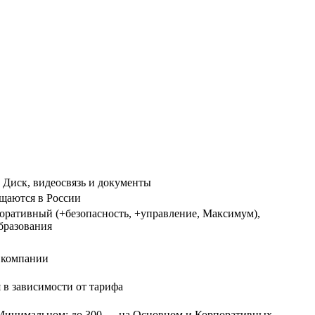
 Диск, видеосвязь и документы
щаются в России
ративный (+безопасность, +управление, Максимум),
бразования
 компании
я в зависимости от тарифа
а Минимальном; до 300 — на Основном и Корпоративных