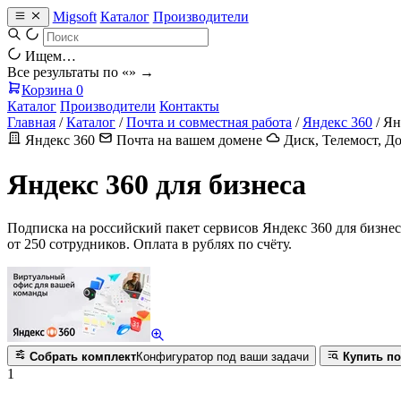
Migsoft
Каталог
Производители
Ищем…
Все результаты по «
» →
Корзина
0
Каталог
Производители
Контакты
Главная
/
Каталог
/
Почта и совместная работа
/
Яндекс 360
/
Ян
Яндекс 360
Почта на вашем домене
Диск, Телемост, 
Яндекс 360 для бизнеса
Подписка на российский пакет сервисов Яндекс 360 для бизнес
от 250 сотрудников. Оплата в рублях по счёту.
Собрать комплект
Конфигуратор под ваши задачи
Купить по
1