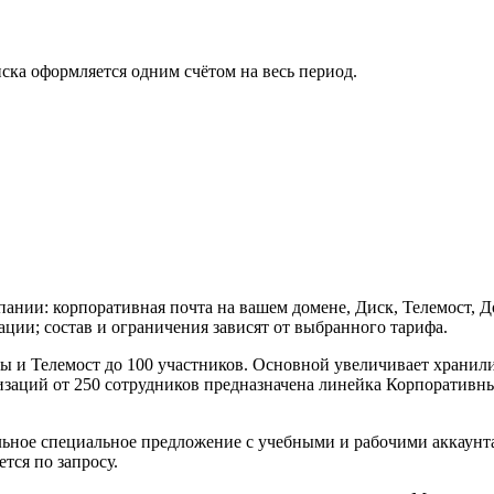
иска оформляется одним счётом на весь период.
ании: корпоративная почта на вашем домене, Диск, Телемост, 
ии; состав и ограничения зависят от выбранного тарифа.
и Телемост до 100 участников. Основной увеличивает хранилищ
изаций от 250 сотрудников предназначена линейка Корпоратив
ьное специальное предложение с учебными и рабочими аккаунта
тся по запросу.