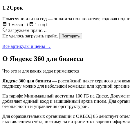
1.2
Срок
Помесячно или на год — оплата за пользователя; годовая подп
1 месяц
i
i
1 год
i
i
Загружаем прайс…
Не удалось загрузить прайс.
Повторить
Все артикулы и цены →
О Яндекс 360 для бизнеса
Что это и для каких задач применяется
Яндекс 360 для бизнеса
— российский пакет сервисов для комп
подписку можно для небольшой команды или крупной организац
На тарифе Минимальный доступны 100 ГБ на Диске, Документы 
добавляет единый вход и защищённый архив писем. Для орган
безопасности и управления оргструктурой.
Для образовательных организаций с ОКВЭД 85 действует отдел
выставлением счёта, поэтому на витрине этот вариант оформляе