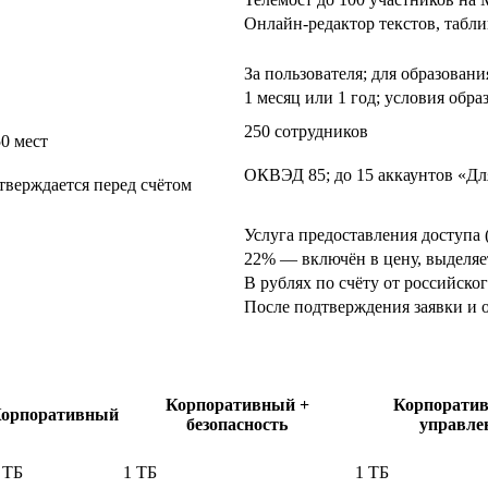
Онлайн-редактор текстов, табли
За пользователя; для образован
1 месяц или 1 год; условия обр
250 сотрудников
0 мест
ОКВЭД 85; до 15 аккаунтов «Дл
дтверждается перед счётом
Услуга предоставления доступа 
22% — включён в цену, выделяет
В рублях по счёту от российско
После подтверждения заявки и о
Корпоративный +
Корпорати
орпоративный
безопасность
управле
 ТБ
1 ТБ
1 ТБ