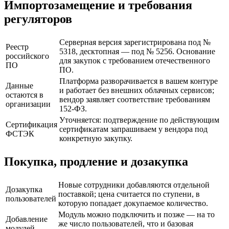
Импортозамещение и требования
регуляторов
Серверная версия зарегистрирована под №
Реестр
5318, десктопная — под № 5256. Основание
российского
для закупок с требованием отечественного
ПО
ПО.
Платформа разворачивается в вашем контуре
Данные
и работает без внешних облачных сервисов;
остаются в
вендор заявляет соответствие требованиям
организации
152-ФЗ.
Уточняется: подтверждение по действующим
Сертификация
сертификатам запрашиваем у вендора под
ФСТЭК
конкретную закупку.
Покупка, продление и дозакупка
Новые сотрудники добавляются отдельной
Дозакупка
поставкой; цена считается по ступени, в
пользователей
которую попадает докупаемое количество.
Модуль можно подключить и позже — на то
Добавление
же число пользователей, что и базовая
модулей