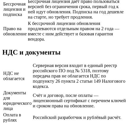
Бессрочная лицензия даёт право пользоваться
Бессрочная
версией без ограничения срока, первый год к
лицензия и
ней идут обновления. Подписка на год дешевле
подписка
на старте, но требует продления.
К бессрочной лицензии обновления
Право на
продлеваются отдельным правом на 2 года —
обновление
вместе с ним действует и базовая гарантия
вендора.
НДС и документы
Серверная версия входит в единый реестр
российского ПО под № 5318, поэтому
НДС не
передача прав не облагается НДС по
облагается
подпункту 26 пункта 2 статьи 149 Налогового
кодекса.
Документы
Счёт и договор, после оплаты —
для
лицензионный сертификат с перечнем ключей
юридического
и сроком права на обновление.
лица
Оплата в
Российский разработчик и рублёвый расчёт.
рублях