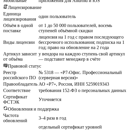
Мобильные
приложения для Android и iOS
Лицензирование
Единица
один пользователь
лицензирования
Объём в одной
от 1 до 50 000 пользователей, восемь
поставке
ступеней объёмной скидки
лицензия на 1 год с правом последующего
Виды лицензии
бессрочного использования; подписка на 1
год; право на обновление на 2 года
Артикул зависит
у вендора на каждую ступень свой артикул
от объёма
— подставит менеджер в счёте
Правовой статус
Реестр
№ 5318 — «Р7-Офис. Профессиональный
российского ПО
(серверная версия)»
Правообладатель
АО «Р7», Россия, ИНН 5259019343
Соответствие
требования 152-ФЗ о персональных данных
Сертификат
Уточняется
ФСТЭК
Обновления и поддержка
Частота
3–4 раза в год
обновлений
отдельный сертификат уровней