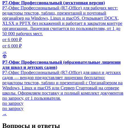
Р7-Офис Профессиональный (десктопная версия)
Р7-Офис Профессиональный (R7-Office) для рабочих мест:
редакторы текстов, таблиц, презентаций и почтовый
органайзер на Windows, Linux и macOS. Открывает DOCX,
XLSX и PPTX без искажений и работает в закрытом контуре
организации. Лицензия считается по пользователям, от 1 до
50 000 рабочих мест.
от 6 000 ₽
от 6 000 ₽
→
Р7-Офис Профессиональный (образовательные лицензии
для школ и детских садов)
Р7-Офис Профессиональный (R7-Office) для школ и детских
садов — вендор предоставляет лицензии бесплатно:
редакторы текстов, таблиц и презентаций с Органайзером на
Windows, Linux и macOS или Сервер Стартовый на сервере
школы. Оформляем поставку и полный комплект документов
по запросу, от 1 пользователя.
по запросу
по запросу
→
Вопросы и ответы