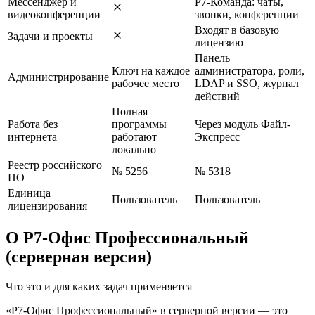
Мессенджер и
Р7-Команда: чаты,
видеоконференции
звонки, конференции
Входят в базовую
Задачи и проекты
лицензию
Панель
Ключ на каждое
администратора, роли,
Администрирование
рабочее место
LDAP и SSO, журнал
действий
Полная —
Работа без
программы
Через модуль Файл-
интернета
работают
Экспресс
локально
Реестр российского
№ 5256
№ 5318
ПО
Единица
Пользователь
Пользователь
лицензирования
О Р7-Офис Профессиональный
(серверная версия)
Что это и для каких задач применяется
«Р7-Офис Профессиональный» в серверной версии — это