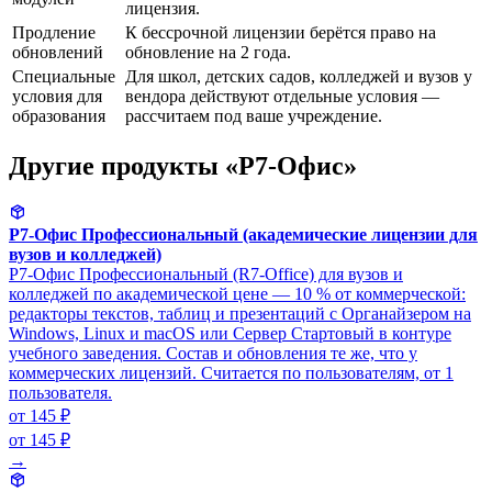
лицензия.
Продление
К бессрочной лицензии берётся право на
обновлений
обновление на 2 года.
Специальные
Для школ, детских садов, колледжей и вузов у
условия для
вендора действуют отдельные условия —
образования
рассчитаем под ваше учреждение.
Другие продукты «Р7-Офис»
Р7-Офис Профессиональный (академические лицензии для
вузов и колледжей)
Р7-Офис Профессиональный (R7-Office) для вузов и
колледжей по академической цене — 10 % от коммерческой:
редакторы текстов, таблиц и презентаций с Органайзером на
Windows, Linux и macOS или Сервер Стартовый в контуре
учебного заведения. Состав и обновления те же, что у
коммерческих лицензий. Считается по пользователям, от 1
пользователя.
от 145 ₽
от 145 ₽
→