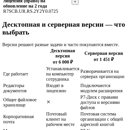
лицензия (право) на
+
обновление на 2 года
R7SCB.UR.RS.2Y2Y0.0725
Десктопная и серверная версии — что
выбрать
Версии решают разные задачи и часто покупаются вместе.
Десктопная
Серверная версия
версия
от 1 451 ₽
от 6 000 ₽
Устанавливается
Разворачивается на
Где работает
на компьютер
серверах организации
сотрудника
Редакторы
Входят в
Подключаются
документов
лицензию
модулем расширения
Р7-Диск с правами
Общее файловое
доступа и версиями
хранилище
файлов
Почтовый
Почтовая система
Корпоративная
клиент на
организации с общей
почта
рабочем месте
адресной книгой