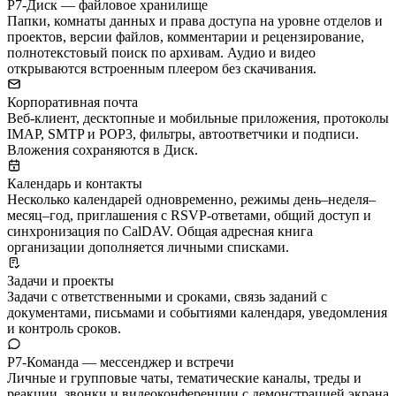
Р7-Диск — файловое хранилище
Папки, комнаты данных и права доступа на уровне отделов и
проектов, версии файлов, комментарии и рецензирование,
полнотекстовый поиск по архивам. Аудио и видео
открываются встроенным плеером без скачивания.
Корпоративная почта
Веб-клиент, десктопные и мобильные приложения, протоколы
IMAP, SMTP и POP3, фильтры, автоответчики и подписи.
Вложения сохраняются в Диск.
Календарь и контакты
Несколько календарей одновременно, режимы день–неделя–
месяц–год, приглашения с RSVP-ответами, общий доступ и
синхронизация по CalDAV. Общая адресная книга
организации дополняется личными списками.
Задачи и проекты
Задачи с ответственными и сроками, связь заданий с
документами, письмами и событиями календаря, уведомления
и контроль сроков.
Р7-Команда — мессенджер и встречи
Личные и групповые чаты, тематические каналы, треды и
реакции, звонки и видеоконференции с демонстрацией экрана