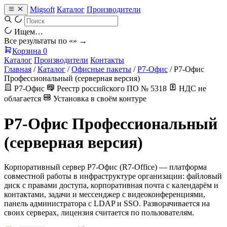
Migsoft
Каталог
Производители
Ищем…
Все результаты по «
» →
Корзина
0
Каталог
Производители
Контакты
Главная
/
Каталог
/
Офисные пакеты
/
Р7-Офис
/
Р7-Офис
Профессиональный (серверная версия)
Р7-Офис
Реестр российского ПО № 5318
НДС не
облагается
Установка в своём контуре
Р7-Офис Профессиональный
(серверная версия)
Корпоративный сервер Р7-Офис (R7-Office) — платформа
совместной работы в инфраструктуре организации: файловый
диск с правами доступа, корпоративная почта с календарём и
контактами, задачи и мессенджер с видеоконференциями,
панель администратора с LDAP и SSO. Разворачивается на
своих серверах, лицензия считается по пользователям.