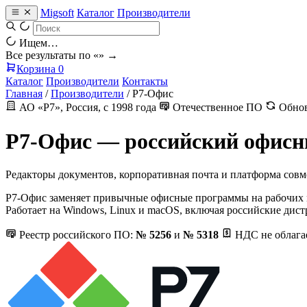
Migsoft
Каталог
Производители
Ищем…
Все результаты по «
» →
Корзина
0
Каталог
Производители
Контакты
Главная
/
Производители
/
Р7-Офис
АО «Р7», Россия, с 1998 года
Отечественное ПО
Обнов
Р7-Офис — российский офисны
Редакторы документов, корпоративная почта и платформа совм
Р7-Офис заменяет привычные офисные программы на рабочих м
Работает на Windows, Linux и macOS, включая российские дист
Реестр российского ПО:
№ 5256
и
№ 5318
НДС не облага