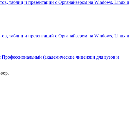
тов, таблиц и презентаций с Органайзером на Windows, Linux и
тов, таблиц и презентаций с Органайзером на Windows, Linux и
 Профессиональный (академические лицензии для вузов и
овор.