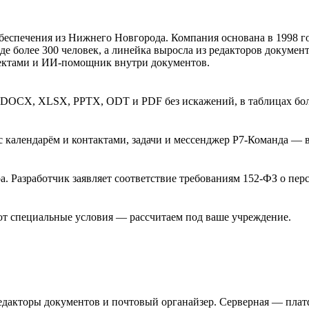
спечения из Нижнего Новгорода. Компания основана в 1998 год
де более 300 человек, а линейка выросла из редакторов документ
ектами и ИИ-помощник внутри документов.
DOCX, XLSX, PPTX, ODT и PDF без искажений, в таблицах более
с календарём и контактами, задачи и мессенджер Р7-Команда — 
ра. Разработчик заявляет соответствие требованиям 152-ФЗ о пе
уют специальные условия — рассчитаем под ваше учреждение.
едакторы документов и почтовый органайзер. Серверная — плат