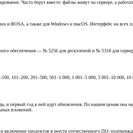
ирование. Часто берут вместе: файлы живут на сервере, а работа
inux и ROSA, а также для Windows и macOS. Интерфейс на всех 
много обеспечения — № 5256 для десктопной и № 5318 для серве
100, 101–200, 201–500, 501–1 000, 1 001–5 000, 5 001–10 000, 10 
егда, и первый год к ней идут обновления. По нашим ценам она о
льных вложений.
З и включение продуктов в реестр отечественного ПО; подтвер