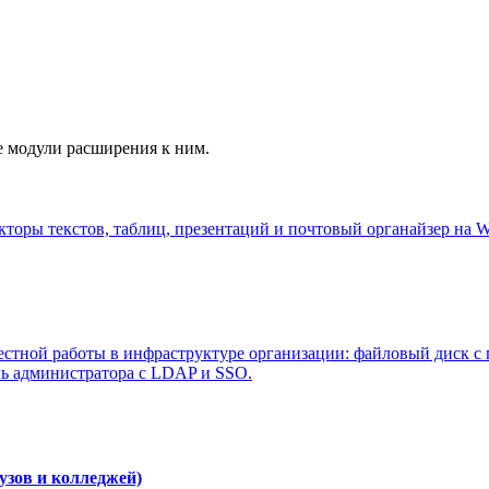
е модули расширения к ним.
кторы текстов, таблиц, презентаций и почтовый органайзер на W
стной работы в инфраструктуре организации: файловый диск с п
ль администратора с LDAP и SSO.
узов и колледжей)