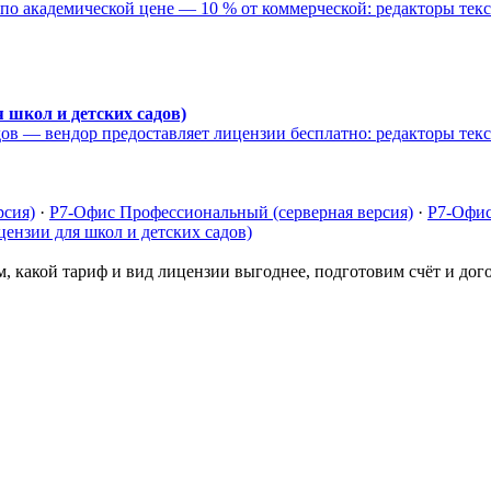
по академической цене — 10 % от коммерческой: редакторы текс
 школ и детских садов)
ов — вендор предоставляет лицензии бесплатно: редакторы текс
рсия)
·
Р7-Офис Профессиональный (серверная версия)
·
Р7-Офис
ензии для школ и детских садов)
, какой тариф и вид лицензии выгоднее, подготовим счёт и дог