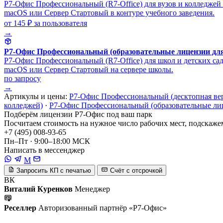
Р7-Офис Профессиональный (R7-Office) для вузов и колледжей 
macOS или Сервер Стартовый в контуре учебного заведения.
от 145 ₽
за пользователя
→
Р7-Офис Профессиональный (образовательные лицензии для
Р7-Офис Профессиональный (R7-Office) для школ и детских сад
macOS или Сервер Стартовый на сервере школы.
по запросу
→
Артикулы и цены:
Р7-Офис Профессиональный (десктопная ве
колледжей)
·
Р7-Офис Профессиональный (образовательные лиц
Подберём лицензии Р7-Офис под ваш парк
Посчитаем стоимость на нужное число рабочих мест, подскажем
+7 (495) 008-93-65
Пн–Пт · 9:00–18:00 МСК
Написать в мессенджер
M
Запросить КП с печатью
Счёт с отсрочкой
ВК
Виталий Куренков
Менеджер
Реселлер
Авторизованный партнёр «Р7-Офис»