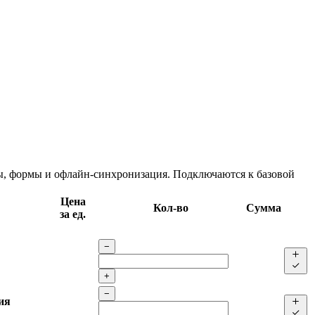
цы, формы и офлайн-синхронизация. Подключаются к базовой
Цена
Кол-во
Сумма
за ед.
−
+
−
ия