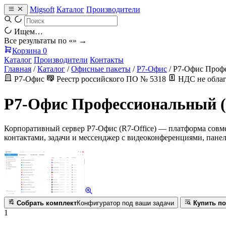
Migsoft
Каталог
Производители
Ищем…
Все результаты по «
» →
Корзина
0
Каталог
Производители
Контакты
Главная
/
Каталог
/
Офисные пакеты
/
Р7-Офис
/
Р7-Офис Профе
Р7-Офис
Реестр российского ПО № 5318
НДС не облаг
Р7-Офис Профессиональный (
Корпоративный сервер Р7-Офис (R7-Office) — платформа совме
контактами, задачи и мессенджер с видеоконференциями, панел
Собрать комплект
Конфигуратор под ваши задачи
Купить по
1