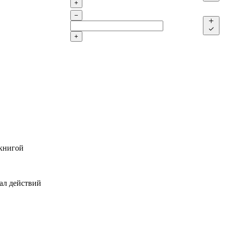
+
−
+
 книгой
ал действий