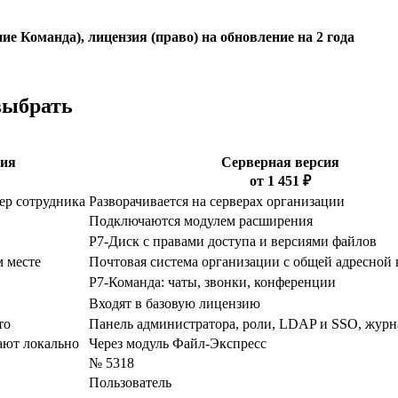
 Команда), лицензия (право) на обновление на 2 года
выбрать
сия
Серверная версия
от 1 451 ₽
ер сотрудника
Разворачивается на серверах организации
Подключаются модулем расширения
Р7-Диск с правами доступа и версиями файлов
м месте
Почтовая система организации с общей адресной
Р7-Команда: чаты, звонки, конференции
Входят в базовую лицензию
то
Панель администратора, роли, LDAP и SSO, журн
ают локально
Через модуль Файл-Экспресс
№ 5318
Пользователь