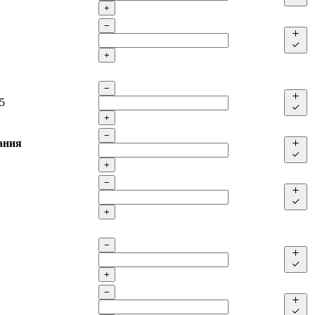
+
−
+
−
5
+
−
ания
+
−
+
−
+
−