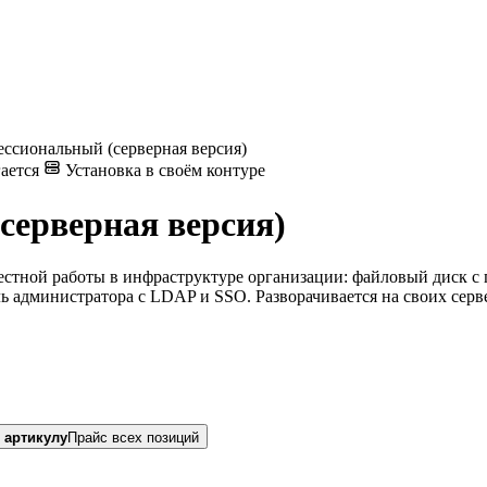
ссиональный (серверная версия)
ается
Установка в своём контуре
серверная версия)
стной работы в инфраструктуре организации: файловый диск с п
ь администратора с LDAP и SSO. Разворачивается на своих серве
 артикулу
Прайс всех позиций