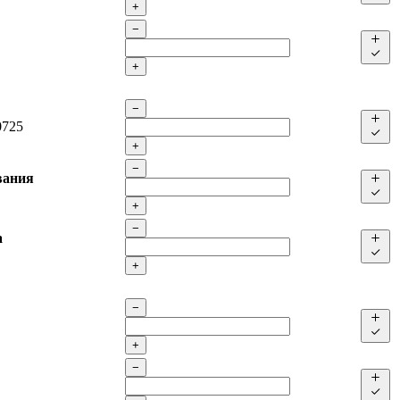
+
−
+
−
0725
+
−
вания
+
−
а
+
−
+
−