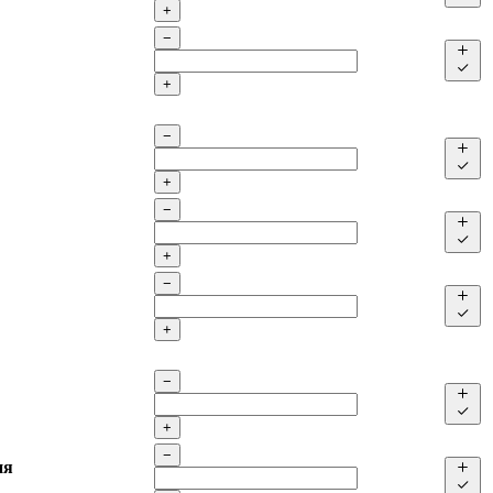
+
−
+
−
+
−
+
−
+
−
+
−
ия