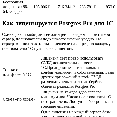
Бессрочная
лицензия x86-
195 006 ₽
716 344 ₽
238 781 ₽
859 6
64, за ядро
Как лицензируется Postgres Pro для 1С
Схемы две, и выбирают её один раз. По ядрам — платите за
сервер, пользователей подключаете сколько угодно. По
серверам и пользователям — дешевле на старте, но каждому
пользователю 1С нужна своя лицензия.
Лицензия даёт право использовать
СУБД исключительно вместе с
1С:Предприятие — и типовыми
Только с
конфигурациями, и собственными. Базы
платформой 1С
других приложений в этой СУБД
размещать нельзя: для них берётся
обычная редакция Postgres Pro.
Лицензия на каждое ядро сервера,
минимум два. Число пользователей 1С
Схема «по ядрам»
не ограничено. Доступны бессрочные и
годовые лицензии.
Одна лицензия на каждый сервер базы
данных плюс по одной на каждого