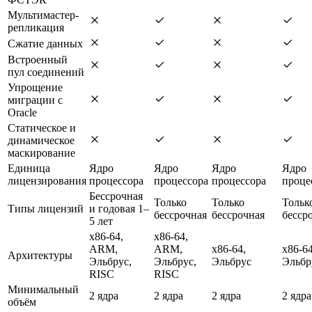
Мультимастер-
репликация
Сжатие данных
Встроенный
пул соединений
Упрощение
миграции с
Oracle
Статическое и
динамическое
маскирование
Единица
Ядро
Ядро
Ядро
Ядро
лицензирования
процессора
процессора
процессора
проце
Бессрочная
Только
Только
Тольк
Типы лицензий
и годовая 1–
бессрочная
бессрочная
бесср
5 лет
x86-64,
x86-64,
ARM,
ARM,
x86-64,
x86-64
Архитектуры
Эльбрус,
Эльбрус,
Эльбрус
Эльбр
RISC
RISC
Минимальный
2 ядра
2 ядра
2 ядра
2 ядра
объём