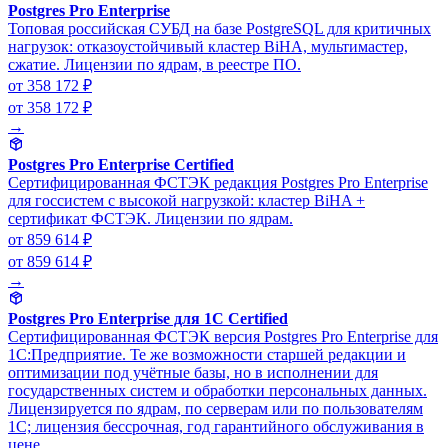
Postgres Pro Enterprise
Топовая российская СУБД на базе PostgreSQL для критичных
нагрузок: отказоустойчивый кластер BiHA, мультимастер,
сжатие. Лицензии по ядрам, в реестре ПО.
от 358 172 ₽
от 358 172 ₽
→
Postgres Pro Enterprise Certified
Сертифицированная ФСТЭК редакция Postgres Pro Enterprise
для госсистем с высокой нагрузкой: кластер BiHA +
сертификат ФСТЭК. Лицензии по ядрам.
от 859 614 ₽
от 859 614 ₽
→
Postgres Pro Enterprise для 1С Certified
Сертифицированная ФСТЭК версия Postgres Pro Enterprise для
1С:Предприятие. Те же возможности старшей редакции и
оптимизации под учётные базы, но в исполнении для
государственных систем и обработки персональных данных.
Лицензируется по ядрам, по серверам или по пользователям
1С; лицензия бессрочная, год гарантийного обслуживания в
цене.