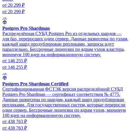
от 20 299 ₽
от 20 299 ₽
→
Postgres Pro Shardman
Распределённая СУБД Postgres Pro из отдельных шардов —
для баз, переросших один сервер. Данные разнесены по узлам,
каждый шард продублирован репликами, запросы идут
параллельно. Бессрочные лицензии по ядрам узлов кластера,
минимум 100 ядер на информационную систему.
от 146 255 ₽
от 146 255 ₽
→
Postgres Pro Shardman Certified
Сертифицированная ФСТЭК версия распределённой СУБД
Postgres Pro Shardman — сертификат соответствия № 4775.
Данные разнесены по шардам, каждый шард продублирован
репликами. Для государственных систем, которые переросли
один сервер. Бессрочные лицензии по ядрам узлов, минимум
100 ядер на информационную систему.
от 438 763 ₽
от 438 763 ₽