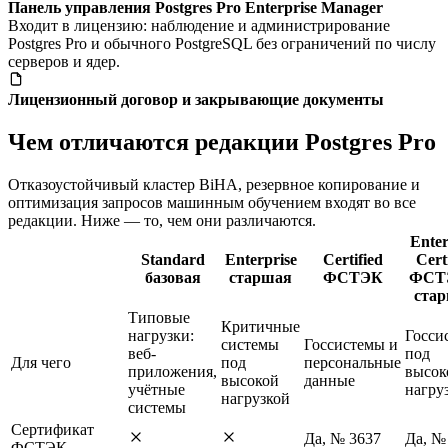
Панель управления Postgres Pro Enterprise Manager
Входит в лицензию: наблюдение и администрирование
Postgres Pro и обычного PostgreSQL без ограничений по числу
серверов и ядер.
Лицензионный договор и закрывающие документы
Чем отличаются редакции Postgres Pro
Отказоустойчивый кластер BiHA, резервное копирование и
оптимизация запросов машинным обучением входят во все
редакции. Ниже — то, чем они различаются.
Enter
Standard
Enterprise
Certified
Cert
базовая
старшая
ФСТЭК
ФСТ
ста
Типовые
Критичные
нагрузки:
Госси
системы
Госсистемы и
веб-
под
Для чего
под
персональные
приложения,
высок
высокой
данные
учётные
нагру
нагрузкой
системы
Сертификат
Да, № 3637
Да, №
ФСТЭК