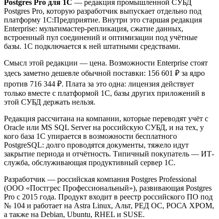
Postgres Pro для 1С
— редакция промышленной СУБД
Postgres Pro, которую разработчик выпускает отдельно под
платформу 1С:Предприятие. Внутри это старшая редакция
Enterprise: мультимастер-репликация, сжатие данных,
встроенный пул соединений и оптимизации под учётные
базы. 1С подключается к ней штатными средствами.
Смысл этой редакции — цена. Возможности Enterprise стоят
здесь заметно дешевле обычной поставки: 156 601 ₽ за ядро
против 716 344 ₽. Плата за это одна: лицензия действует
только вместе с платформой 1С, базы других приложений в
этой СУБД держать нельзя.
Редакция рассчитана на компании, которые переводят учёт с
Oracle или MS SQL Server на российскую СУБД, и на тех, у
кого база 1С упирается в возможности бесплатного
PostgreSQL: долго проводятся документы, тяжело идут
закрытие периода и отчётность. Типичный покупатель — ИТ-
служба, обслуживающая продуктивный сервер 1С.
Разработчик — российская компания Postgres Professional
(ООО «Постгрес Профессиональный»), развивающая Postgres
Pro с 2015 года. Продукт входит в реестр российского ПО под
№ 104 и работает на Astra Linux, Альт, РЕД ОС, РОСА ХРОМ,
а также на Debian, Ubuntu, RHEL и SUSE.