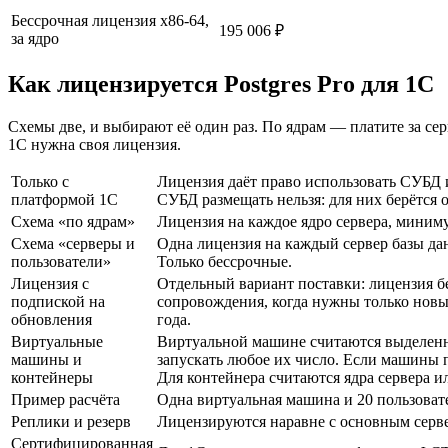
Бессрочная лицензия x86-64,
195 006 ₽
за ядро
Как лицензируется Postgres Pro для 1С
Схемы две, и выбирают её один раз. По ядрам — платите за се
1С нужна своя лицензия.
Только с
Лицензия даёт право использовать СУБД
платформой 1С
СУБД размещать нельзя: для них берётся о
Схема «по ядрам»
Лицензия на каждое ядро сервера, миним
Схема «серверы и
Одна лицензия на каждый сервер базы да
пользователи»
Только бессрочные.
Лицензия с
Отдельный вариант поставки: лицензия бе
подпиской на
сопровождения, когда нужны только новы
обновления
года.
Виртуальные
Виртуальной машине считаются выделенны
машины и
запускать любое их число. Если машины п
контейнеры
Для контейнера считаются ядра сервера и
Пример расчёта
Одна виртуальная машина и 20 пользовате
Реплики и резерв
Лицензируются наравне с основным серверо
Сертифицированная