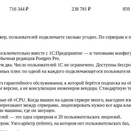
716 344 ₽
238 781 ₽
859
рвер, пользователей подключаете сколько угодно. По серверам и
 исключительно вместе с 1С:Предприятие — и типовыми конфигу
бычная редакция Postgres Pro.
ум два. Число пользователей 1С не ограничено. Доступны бесср
нных плюс по одной на каждого подключающегося пользователя
з гарантийного обслуживания, к которой берётся подписка на о
е версии, а не консультации инженеров вендора. Стандартную 
е ей vCPU. Когда машин на одном сервере много, выгоднее взя
ереезжают между серверами, лицензировать нужно все ядра класт
ли машины, где он запущен.
лей — это одна серверная и 20 пользовательских лицензий.
м. Узел-арбитр (referee), на котором нет пользовательских баз