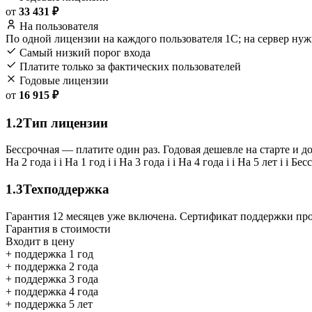
от
33 431 ₽
На пользователя
По одной лицензии на каждого пользователя 1С; на сервер ну
Самый низкий порог входа
Платите только за фактических пользователей
Годовые лицензии
от
16 915 ₽
1.2
Тип лицензии
Бессрочная — платите один раз. Годовая дешевле на старте и д
На 2 года
i
i
На 1 год
i
i
На 3 года
i
i
На 4 года
i
i
На 5 лет
i
i
Бес
1.3
Техподдержка
Гарантия 12 месяцев уже включена. Сертификат поддержки пр
Гарантия в стоимости
Входит в цену
+ поддержка 1 год
+ поддержка 2 года
+ поддержка 3 года
+ поддержка 4 года
+ поддержка 5 лет