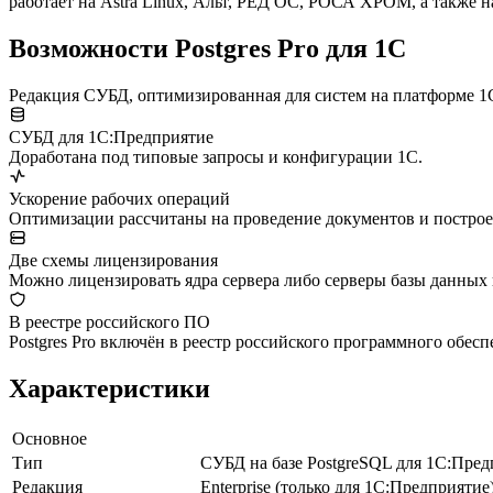
работает на Astra Linux, Альт, РЕД ОС, РОСА ХРОМ, а также н
Возможности Postgres Pro для 1С
Редакция СУБД, оптимизированная для систем на платформе 1
СУБД для 1С:Предприятие
Доработана под типовые запросы и конфигурации 1С.
Ускорение рабочих операций
Оптимизации рассчитаны на проведение документов и построен
Две схемы лицензирования
Можно лицензировать ядра сервера либо серверы базы данных 
В реестре российского ПО
Postgres Pro включён в реестр российского программного обесп
Характеристики
Основное
Тип
СУБД на базе PostgreSQL для 1С:Пред
Редакция
Enterprise (только для 1С:Предприятие