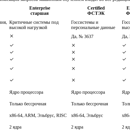
Enterprise
Certified
E
старшая
ФСТЭК
Ф
ния,
Критичные системы под
Госсистемы и
Гос
высокой нагрузкой
персональные данные
выс
Да, № 3637
Да,
Ядро процессора
Ядро процессора
Ядр
Только бессрочная
Только бессрочная
Тол
x86-64, ARM, Эльбрус, RISC
x86-64, Эльбрус
x86
2 ядра
2 ядра
2 яд