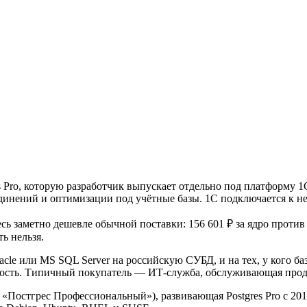
ro, которую разработчик выпускает отдельно под платформу 1С:
динений и оптимизации под учётные базы. 1С подключается к н
ь заметно дешевле обычной поставки: 156 601 ₽ за ядро против 7
ь нельзя.
acle или MS SQL Server на российскую СУБД, и на тех, у кого б
тность. Типичный покупатель — ИТ-служба, обслуживающая про
О «Постгрес Профессиональный»), развивающая Postgres Pro с 20