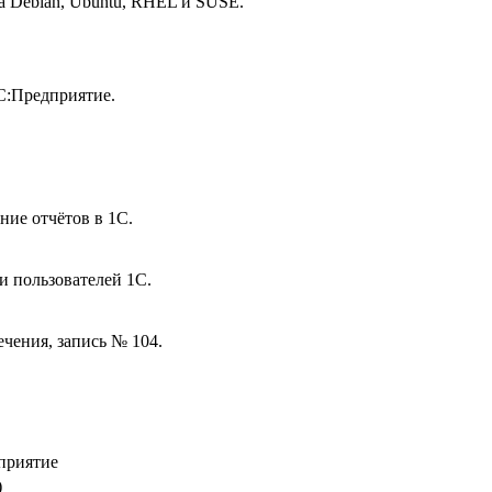
а Debian, Ubuntu, RHEL и SUSE.
С:Предприятие.
ие отчётов в 1С.
и пользователей 1С.
ечения, запись № 104.
приятие
)