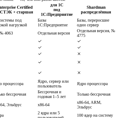
для 1С
nterprise Certified
Shardman
под
СТЭК + старшая
распределённая
1С:Предприятие
системы под
Базы
Базы, переросшие
окой нагрузкой
1С:Предприятие
один сервер
Отдельная версия, №
 № 4063
Отдельная версия
4775
Ядро, сервер или
о процессора
Ядро процессора
пользователь
Бессрочная и
ько бессрочная
Только бессрочная
годовая 1–5 лет
x86-64, ARM,
-64, Эльбрус
x86-64
Эльбрус
2 ядра или 5
ра
100 ядер на систему
пользователей