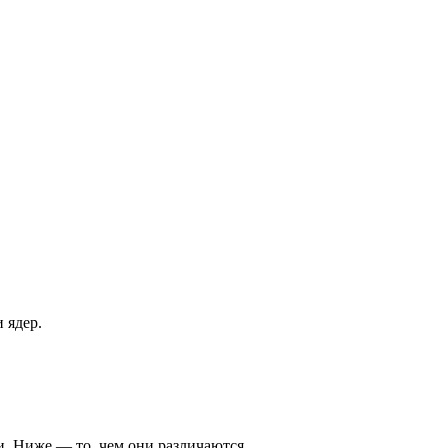
 ядер.
. Ниже — то, чем они различаются.