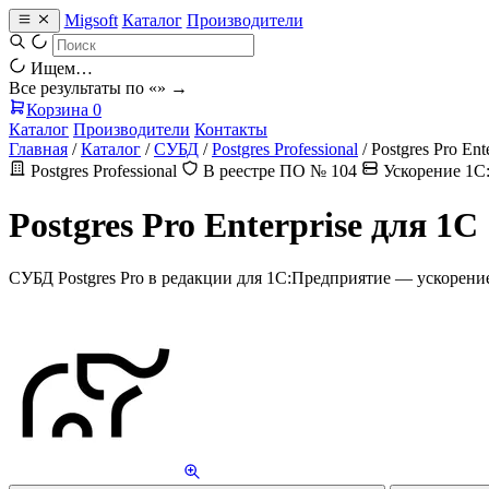
Migsoft
Каталог
Производители
Ищем…
Все результаты по «
» →
Корзина
0
Каталог
Производители
Контакты
Главная
/
Каталог
/
СУБД
/
Postgres Professional
/
Postgres Pro Ent
Postgres Professional
В реестре ПО № 104
Ускорение 1С
Postgres Pro Enterprise для 1С
СУБД Postgres Pro в редакции для 1С:Предприятие — ускорени