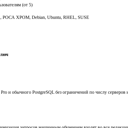
ьзователям (от 5)
ОС, РОСА ХРОМ, Debian, Ubuntu, RHEL, SUSE
ключ
Pro и обычного PostgreSQL без ограничений по числу серверов и
имизация запросов машинным обучением входят во все редакции