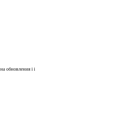
 на обновления
i
i