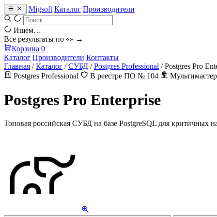
Migsoft
Каталог
Производители
Ищем…
Все результаты по «
» →
Корзина
0
Каталог
Производители
Контакты
Главная
/
Каталог
/
СУБД
/
Postgres Professional
/
Postgres Pro Ent
Postgres Professional
В реестре ПО № 104
Мультимастер
Postgres Pro Enterprise
Топовая российская СУБД на базе PostgreSQL для критичных на