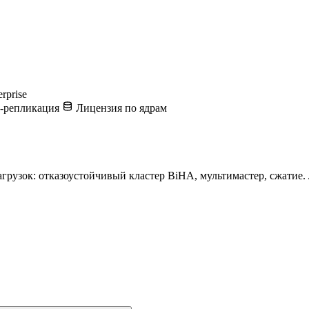
erprise
-репликация
Лицензия по ядрам
грузок: отказоустойчивый кластер BiHA, мультимастер, сжатие. 