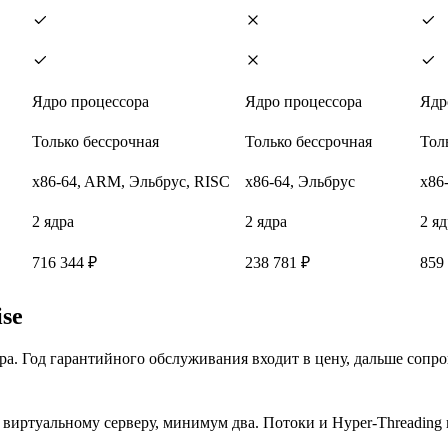
Ядро процессора
Ядро процессора
Ядр
Только бессрочная
Только бессрочная
Тол
x86-64, ARM, Эльбрус, RISC
x86-64, Эльбрус
x86
2 ядра
2 ядра
2 яд
716 344 ₽
238 781 ₽
859
ise
вера. Год гарантийного обслуживания входит в цену, дальше со
виртуальному серверу, минимум два. Потоки и Hyper-Threading н