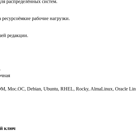
ля распределённых систем.
 ресурсоёмкие рабочие нагрузки.
шей редакции.
L
очная
М, Мос.ОС, Debian, Ubuntu, RHEL, Rocky, AlmaLinux, Oracle Li
ый ключ