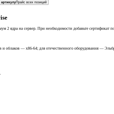
 артикулу
Прайс всех позиций
ise
ум 2 ядра на сервер. При необходимости добавьте сертификат п
в и облаков — x86-64; для отечественного оборудования — Эльб
.