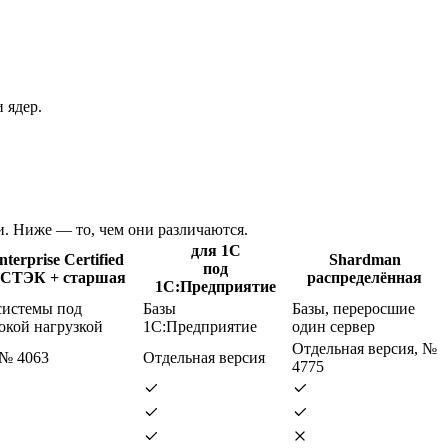
 ядер.
. Ниже — то, чем они различаются.
для 1С
nterprise Certified
Shardman
под
СТЭК + старшая
распределённая
1С:Предприятие
системы под
Базы
Базы, переросшие
окой нагрузкой
1С:Предприятие
один сервер
Отдельная версия, №
 № 4063
Отдельная версия
4775