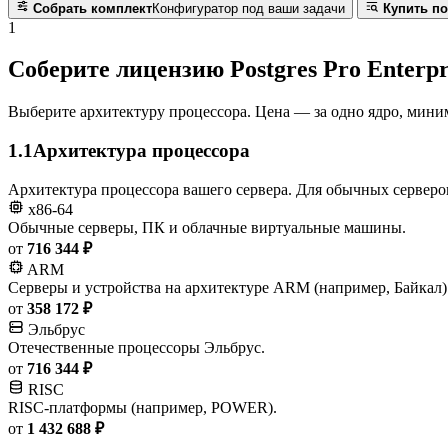
Собрать комплект
Конфигуратор под ваши задачи
Купить по
1
Соберите лицензию Postgres Pro Enterpr
Выберите архитектуру процессора. Цена — за одно ядро, миним
1.1
Архитектура процессора
Архитектура процессора вашего сервера. Для обычных серверо
x86-64
Обычные серверы, ПК и облачные виртуальные машины.
от
716 344 ₽
ARM
Серверы и устройства на архитектуре ARM (например, Байкал)
от
358 172 ₽
Эльбрус
Отечественные процессоры Эльбрус.
от
716 344 ₽
RISC
RISC-платформы (например, POWER).
от
1 432 688 ₽