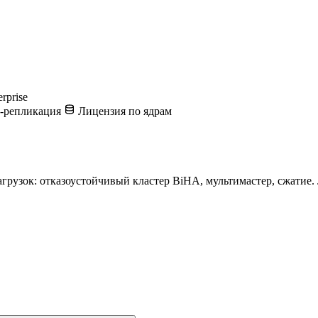
erprise
-репликация
Лицензия по ядрам
грузок: отказоустойчивый кластер BiHA, мультимастер, сжатие. 