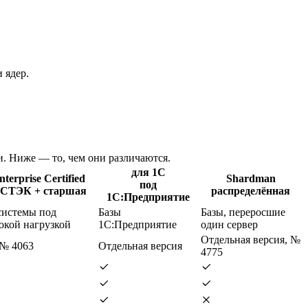
 ядер.
. Ниже — то, чем они различаются.
для 1С
nterprise Certified
Shardman
под
СТЭК + старшая
распределённая
1С:Предприятие
системы под
Базы
Базы, переросшие
окой нагрузкой
1С:Предприятие
один сервер
Отдельная версия, №
 № 4063
Отдельная версия
4775