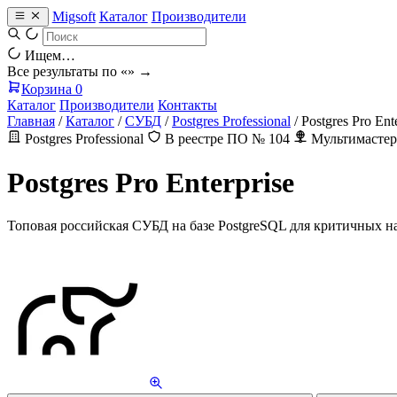
Migsoft
Каталог
Производители
Ищем…
Все результаты по «
» →
Корзина
0
Каталог
Производители
Контакты
Главная
/
Каталог
/
СУБД
/
Postgres Professional
/
Postgres Pro Ent
Postgres Professional
В реестре ПО № 104
Мультимастер
Postgres Pro Enterprise
Топовая российская СУБД на базе PostgreSQL для критичных на