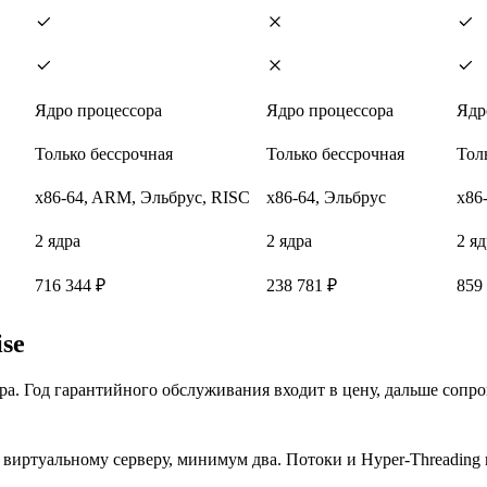
Ядро процессора
Ядро процессора
Ядр
Только бессрочная
Только бессрочная
Тол
x86-64, ARM, Эльбрус, RISC
x86-64, Эльбрус
x86
2 ядра
2 ядра
2 яд
716 344 ₽
238 781 ₽
859
ise
вера. Год гарантийного обслуживания входит в цену, дальше со
виртуальному серверу, минимум два. Потоки и Hyper-Threading н