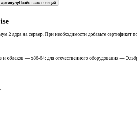
 артикулу
Прайс всех позиций
ise
ум 2 ядра на сервер. При необходимости добавьте сертификат п
в и облаков — x86-64; для отечественного оборудования — Эльб
.