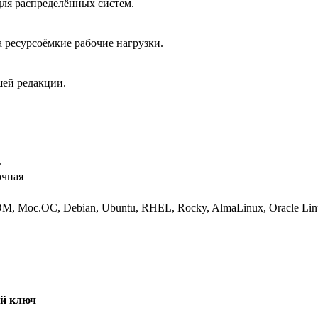
ля распределённых систем.
 ресурсоёмкие рабочие нагрузки.
шей редакции.
L
очная
М, Мос.ОС, Debian, Ubuntu, RHEL, Rocky, AlmaLinux, Oracle Li
ый ключ