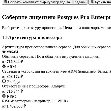
Собрать комплект
Конфигуратор под ваши задачи
Купить по
1
Соберите лицензию Postgres Pro Enterpr
Выберите архитектуру процессора. Цена — за одно ядро, миним
1.1
Архитектура процессора
Архитектура процессора вашего сервера. Для обычных серверо
x86-64
Обычные серверы, ПК и облачные виртуальные машины.
от
716 344 ₽
ARM
Серверы и устройства на архитектуре ARM (например, Байкал)
от
358 172 ₽
Эльбрус
Отечественные процессоры Эльбрус.
от
716 344 ₽
RISC
RISC-платформы (например, POWER).
от
1 432 688 ₽