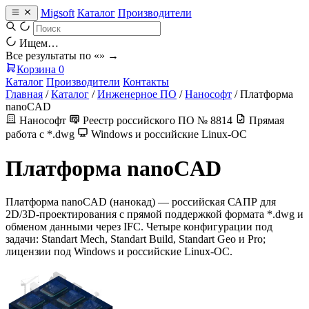
Migsoft
Каталог
Производители
Ищем…
Все результаты по «
» →
Корзина
0
Каталог
Производители
Контакты
Главная
/
Каталог
/
Инженерное ПО
/
Нанософт
/
Платформа
nanoCAD
Нанософт
Реестр российского ПО № 8814
Прямая
работа с *.dwg
Windows и российские Linux-ОС
Платформа nanoCAD
Платформа nanoCAD (нанокад) — российская САПР для
2D/3D-проектирования с прямой поддержкой формата *.dwg и
обменом данными через IFC. Четыре конфигурации под
задачи: Standart Mech, Standart Build, Standart Geo и Pro;
лицензии под Windows и российские Linux-ОС.