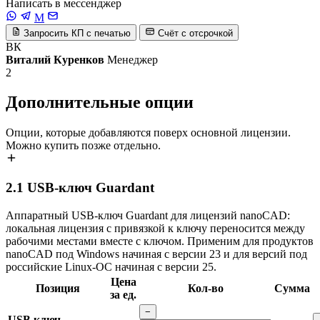
Написать в мессенджер
M
Запросить КП с печатью
Счёт с отсрочкой
ВК
Виталий Куренков
Менеджер
2
Дополнительные опции
Опции, которые добавляются поверх основной лицензии.
Можно купить позже отдельно.
2.1
USB-ключ Guardant
Аппаратный USB-ключ Guardant для лицензий nanoCAD:
локальная лицензия с привязкой к ключу переносится между
рабочими местами вместе с ключом. Применим для продуктов
nanoCAD под Windows начиная с версии 23 и для версий под
российские Linux-ОС начиная с версии 25.
Цена
Позиция
Кол-во
Сумма
за ед.
−
USB ключ