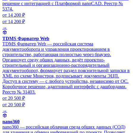
решение с интеграцией с Платформой nanoCAD. Реестр №
5374.
от 14 200 ₽
от 14 200 ₽
→
TDMS Фарватер Web
TDMS Фарватер Web — российская система
документооборота и управления проектированием в
строительстве, работающая полностью через браузер.
Организует среду общих данных, ведёт проектно-
строительный и организационно-распорядительный
документооборот, формирует раздел пояснительной записки в
XML по схеме Минстроя, подписывает документы ЭЦП.
Доступ в систему — с любого устройства, независимо от ОС.
Коробочное решение, адаптивный интерфейс с дашбордами.
Реестр № 31403.
от 20 500 ₽
от 20 500 ₽
→
nano360
nano360 — российская облачная среда общих данных (СОД)
для хранения и обмена информацией по проекту. Позволяет