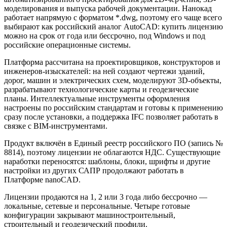
моделирования и выпуска рабочей документации. Нанокад
работает напрямую с форматом *.dwg, поэтому его чаще всего
выбирают как российский аналог AutoCAD: купить лицензию
можно на срок от года или бессрочно, под Windows и под
российские операционные системы.
Платформа рассчитана на проектировщиков, конструкторов и
инженеров-изыскателей: на ней создают чертежи зданий,
дорог, машин и электрических схем, моделируют 3D-объекты,
разрабатывают технологические карты и геодезические
планы. Интеллектуальные инструменты оформления
настроены по российским стандартам и готовы к применению
сразу после установки, а поддержка IFC позволяет работать в
связке с BIM-инструментами.
Продукт включён в Единый реестр российского ПО (запись №
8814), поэтому лицензии не облагаются НДС. Существующие
наработки переносятся: шаблоны, блоки, шрифты и другие
настройки из других САПР продолжают работать в
Платформе nanoCAD.
Лицензии продаются на 1, 2 или 3 года либо бессрочно —
локальные, сетевые и персональные. Четыре готовые
конфигурации закрывают машиностроительный,
строительный и геодезический профили.