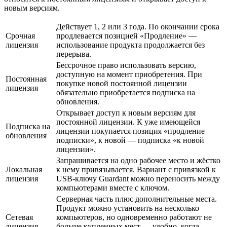
новым версиям.
Действует 1, 2 или 3 года. По окончании срока
Срочная
продлевается позицией «Продление» —
лицензия
использование продукта продолжается без
перерыва.
Бессрочное право использовать версию,
доступную на момент приобретения. При
Постоянная
покупке новой постоянной лицензии
лицензия
обязательно приобретается подписка на
обновления.
Открывает доступ к новым версиям для
постоянной лицензии. К уже имеющейся
Подписка на
лицензии покупается позиция «продление
обновления
подписки», к новой — подписка «к новой
лицензии».
Запрашивается на одно рабочее место и жёстко
Локальная
к нему привязывается. Вариант с привязкой к
лицензия
USB-ключу Guardant можно переносить между
компьютерами вместе с ключом.
Серверная часть плюс дополнительные места.
Продукт можно установить на несколько
Сетевая
компьютеров, но одновременно работают не
лицензия
больше купленных мест — удобно, когда