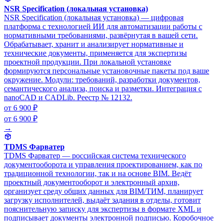
NSR Specification (локальная установка)
NSR Specification (локальная установка) — цифровая
платформа с технологией ИИ для автоматизации работы с
нормативными требованиями, развёрнутая в вашей сети.
Обрабатывает, хранит и анализирует нормативные и
технические документы, применяется для экспертизы
проектной продукции. При локальной установке
формируются персональные установочные пакеты под ваше
окружение. Модули: требований, разработки документов,
семантического анализа, поиска и разметки. Интеграция с
nanoCAD и CADLib. Реестр № 12132.
от 6 900 ₽
от 6 900 ₽
→
TDMS Фарватер
TDMS Фарватер — российская система технического
документооборота и управления проектированием, как по
традиционной технологии, так и на основе BIM. Ведёт
проектный документооборот и электронный архив,
организует среду общих данных для BIM/ТИМ, планирует
загрузку исполнителей, выдаёт задания в отделы, готовит
пояснительную записку для экспертизы в формате XML и
подписывает документы электронной подписью. Коробочное