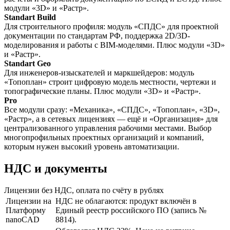
модули «3D» и «Растр».
Standart Build
Для строительного профиля: модуль «СПДС» для проектной
документации по стандартам РФ, поддержка 2D/3D-
моделирования и работы с BIM-моделями. Плюс модули «3D»
и «Растр».
Standart Geo
Для инженеров-изыскателей и маркшейдеров: модуль
«Топоплан» строит цифровую модель местности, чертежи и
топографические планы. Плюс модули «3D» и «Растр».
Pro
Все модули сразу: «Механика», «СПДС», «Топоплан», «3D»,
«Растр», а в сетевых лицензиях — ещё и «Организация» для
централизованного управления рабочими местами. Выбор
многопрофильных проектных организаций и компаний,
которым нужен высокий уровень автоматизации.
НДС и документы
Лицензии без НДС, оплата по счёту в рублях
Лицензии на
НДС не облагаются: продукт включён в
Платформу
Единый реестр российского ПО (запись №
nanoCAD
8814).