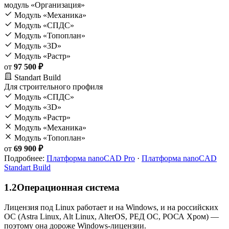
модуль «Организация»
Модуль «Механика»
Модуль «СПДС»
Модуль «Топоплан»
Модуль «3D»
Модуль «Растр»
от
97 500 ₽
Standart Build
Для строительного профиля
Модуль «СПДС»
Модуль «3D»
Модуль «Растр»
Модуль «Механика»
Модуль «Топоплан»
от
69 900 ₽
Подробнее:
Платформа nanoCAD Pro
·
Платформа nanoCAD
Standart Build
1.2
Операционная система
Лицензия под Linux работает и на Windows, и на российских
ОС (Astra Linux, Alt Linux, AlterOS, РЕД ОС, РОСА Хром) —
поэтому она дороже Windows-лицензии.