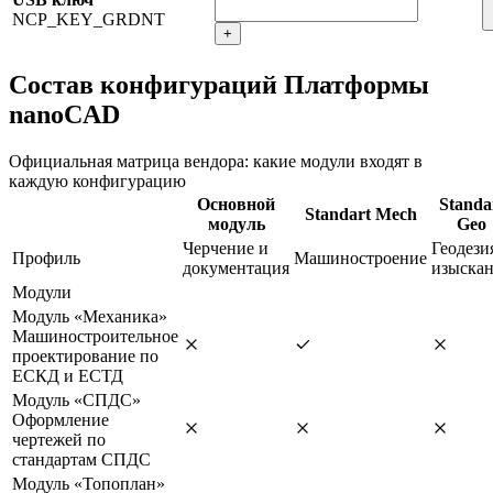
NCP_KEY_GRDNT
+
Состав конфигураций Платформы
nanoCAD
Официальная матрица вендора: какие модули входят в
каждую конфигурацию
Основной
Standa
Standart Mech
модуль
Geo
Черчение и
Геодези
Профиль
Машиностроение
документация
изыска
Модули
Модуль «Механика»
Машиностроительное
проектирование по
ЕСКД и ЕСТД
Модуль «СПДС»
Оформление
чертежей по
стандартам СПДС
Модуль «Топоплан»