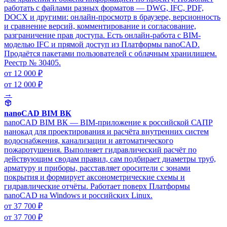
работать с файлами разных форматов — DWG, IFC, PDF,
DOCX и другими: онлайн-просмотр в браузере, версионность
и сравнение версий, комментирование и согласование,
разграничение прав доступа. Есть онлайн-работа с BIM-
моделью IFC и прямой доступ из Платформы nanoCAD.
Продаётся пакетами пользователей с облачным хранилищем.
Реестр № 30405.
от 12 000 ₽
от 12 000 ₽
→
nanoCAD BIM ВК
nanoCAD BIM ВК — BIM-приложение к российской САПР
нанокад для проектирования и расчёта внутренних систем
водоснабжения, канализации и автоматического
пожаротушения. Выполняет гидравлический расчёт по
действующим сводам правил, сам подбирает диаметры труб,
арматуру и приборы, расставляет оросители с зонами
покрытия и формирует аксонометрические схемы и
гидравлические отчёты. Работает поверх Платформы
nanoCAD на Windows и российских Linux.
от 37 700 ₽
от 37 700 ₽
→