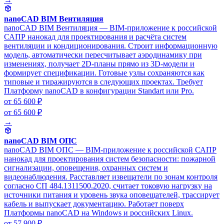
nanoCAD BIM Вентиляция
nanoCAD BIM Вентиляция — BIM-приложение к российской
САПР нанокад для проектирования и расчёта систем
вентиляции и кондиционирования. Строит информационную
модель, автоматически пересчитывает аэродинамику при
изменениях, получает 2D-планы прямо из 3D-модели и
формирует спецификации. Готовые узлы сохраняются как
типовые и тиражируются в следующих проектах. Требует
Платформу nanoCAD в конфигурации Standart или Pro.
от 65 600 ₽
от 65 600 ₽
→
nanoCAD BIM ОПС
nanoCAD BIM ОПС — BIM-приложение к российской САПР
нанокад для проектирования систем безопасности: пожарной
сигнализации, оповещения, охранных систем и
видеонаблюдения. Расставляет извещатели по зонам контроля
согласно СП 484.1311500.2020, считает токовую нагрузку на
источники питания и уровень звука оповещателей, трассирует
кабель и выпускает документацию. Работает поверх
Платформы nanoCAD на Windows и российских Linux.
от 57 900 ₽