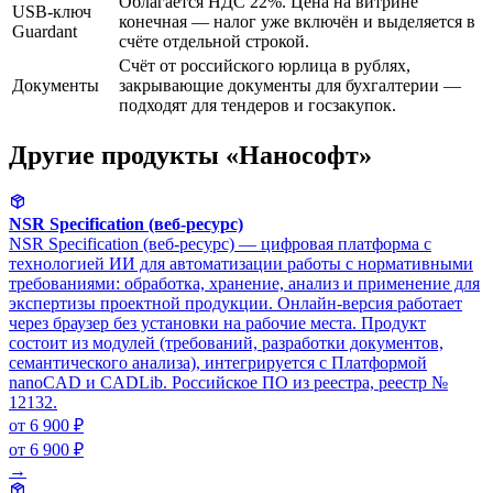
Облагается НДС 22%. Цена на витрине
USB-ключ
конечная — налог уже включён и выделяется в
Guardant
счёте отдельной строкой.
Счёт от российского юрлица в рублях,
Документы
закрывающие документы для бухгалтерии —
подходят для тендеров и госзакупок.
Другие продукты «Нанософт»
NSR Specification (веб-ресурс)
NSR Specification (веб-ресурс) — цифровая платформа с
технологией ИИ для автоматизации работы с нормативными
требованиями: обработка, хранение, анализ и применение для
экспертизы проектной продукции. Онлайн-версия работает
через браузер без установки на рабочие места. Продукт
состоит из модулей (требований, разработки документов,
семантического анализа), интегрируется с Платформой
nanoCAD и CADLib. Российское ПО из реестра, реестр №
12132.
от 6 900 ₽
от 6 900 ₽
→