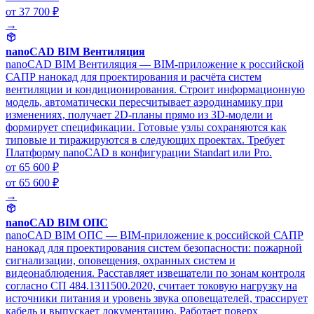
от 37 700 ₽
→
nanoCAD BIM Вентиляция
nanoCAD BIM Вентиляция — BIM-приложение к российской
САПР нанокад для проектирования и расчёта систем
вентиляции и кондиционирования. Строит информационную
модель, автоматически пересчитывает аэродинамику при
изменениях, получает 2D-планы прямо из 3D-модели и
формирует спецификации. Готовые узлы сохраняются как
типовые и тиражируются в следующих проектах. Требует
Платформу nanoCAD в конфигурации Standart или Pro.
от 65 600 ₽
от 65 600 ₽
→
nanoCAD BIM ОПС
nanoCAD BIM ОПС — BIM-приложение к российской САПР
нанокад для проектирования систем безопасности: пожарной
сигнализации, оповещения, охранных систем и
видеонаблюдения. Расставляет извещатели по зонам контроля
согласно СП 484.1311500.2020, считает токовую нагрузку на
источники питания и уровень звука оповещателей, трассирует
кабель и выпускает документацию. Работает поверх