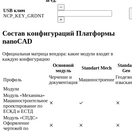
за ед.
−
USB ключ
NCP_KEY_GRDNT
+
Состав конфигураций Платформы
nanoCAD
Официальная матрица вендора: какие модули входят в
каждую конфигурацию
Основной
Standa
Standart Mech
модуль
Geo
Черчение и
Геодези
Профиль
Машиностроение
документация
изыска
Модули
Модуль «Механика»
Машиностроительное
проектирование по
ЕСКД и ЕСТД
Модуль «СПДС»
Оформление
чертежей по