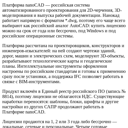
Платформа nanoCAD — российская система
автоматизированного проектирования для 2D-черчения, 3D-
моделирования и выпуска рабочей документации. Нанокад
работает напрямую с форматом *.dwg, поэтому его чаще всего
выбирают как российский аналог AutoCAD: купить лицензию
можно на срок от года или бессрочно, под Windows и под
российские операционные системы.
Платформа рассчитана на проектировщиков, конструкторов и
инженеров-изыскателей: на ней создают чертежи зданий,
дорог, машин и электрических схем, моделируют 3D-объекты,
разрабатывают технологические карты и геодезические
планы. Интеллектуальные инструменты оформления
настроены по российским стандартам и готовы к применению
сразу после установки, а поддержка IFC позволяет работать в
связке с BIM-инструментами.
Продукт включён в Единый реестр российского ПО (запись №
8814), поэтому лицензии не облагаются НДС. Существующие
наработки переносятся: шаблоны, блоки, шрифты и другие
настройки из других САПР продолжают работать в
Платформе nanoCAD.
Лицензии продаются на 1, 2 или 3 года либо бессрочно —
локальные, сетевые и персональные. Четыре готовые