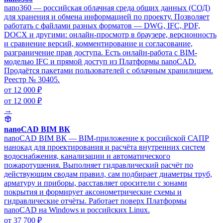
nano360 — российская облачная среда общих данных (СОД)
для хранения и обмена информацией по проекту. Позволяет
работать с файлами разных форматов — DWG, IFC, PDF,
DOCX и другими: онлайн-просмотр в браузере, версионность
и сравнение версий, комментирование и согласование,
разграничение прав доступа. Есть онлайн-работа с BIM-
моделью IFC и прямой доступ из Платформы nanoCAD.
Продаётся пакетами пользователей с облачным хранилищем.
Реестр № 30405.
от 12 000 ₽
от 12 000 ₽
→
nanoCAD BIM ВК
nanoCAD BIM ВК — BIM-приложение к российской САПР
нанокад для проектирования и расчёта внутренних систем
водоснабжения, канализации и автоматического
пожаротушения. Выполняет гидравлический расчёт по
действующим сводам правил, сам подбирает диаметры труб,
арматуру и приборы, расставляет оросители с зонами
покрытия и формирует аксонометрические схемы и
гидравлические отчёты. Работает поверх Платформы
nanoCAD на Windows и российских Linux.
от 37 700 ₽