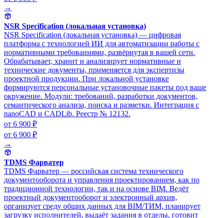
→
NSR Specification (локальная установка)
NSR Specification (локальная установка) — цифровая
платформа с технологией ИИ для автоматизации работы с
нормативными требованиями, развёрнутая в вашей сети.
Обрабатывает, хранит и анализирует нормативные и
технические документы, применяется для экспертизы
проектной продукции. При локальной установке
формируются персональные установочные пакеты под ваше
окружение. Модули: требований, разработки документов,
семантического анализа, поиска и разметки. Интеграция с
nanoCAD и CADLib. Реестр № 12132.
от 6 900 ₽
от 6 900 ₽
→
TDMS Фарватер
TDMS Фарватер — российская система технического
документооборота и управления проектированием, как по
традиционной технологии, так и на основе BIM. Ведёт
проектный документооборот и электронный архив,
организует среду общих данных для BIM/ТИМ, планирует
загрузку исполнителей, выдаёт задания в отделы, готовит