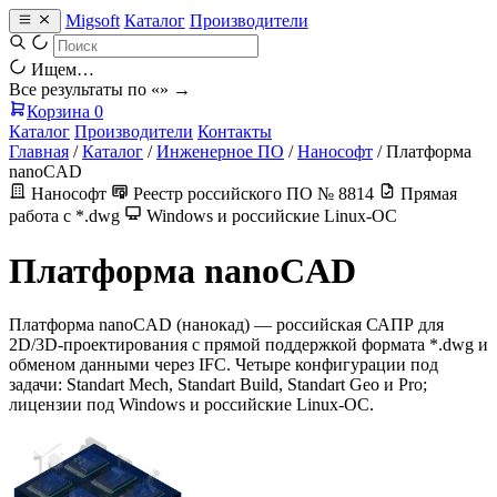
Migsoft
Каталог
Производители
Ищем…
Все результаты по «
» →
Корзина
0
Каталог
Производители
Контакты
Главная
/
Каталог
/
Инженерное ПО
/
Нанософт
/
Платформа
nanoCAD
Нанософт
Реестр российского ПО № 8814
Прямая
работа с *.dwg
Windows и российские Linux-ОС
Платформа nanoCAD
Платформа nanoCAD (нанокад) — российская САПР для
2D/3D-проектирования с прямой поддержкой формата *.dwg и
обменом данными через IFC. Четыре конфигурации под
задачи: Standart Mech, Standart Build, Standart Geo и Pro;
лицензии под Windows и российские Linux-ОС.