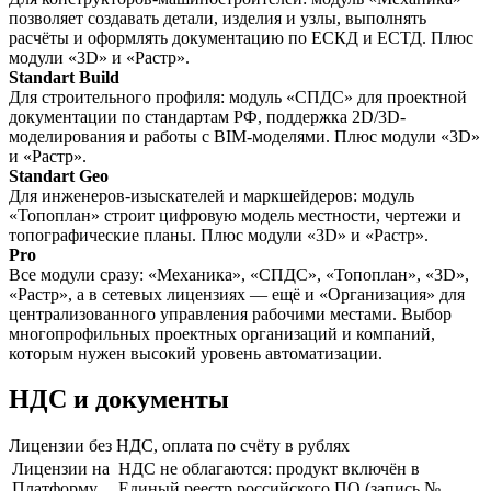
позволяет создавать детали, изделия и узлы, выполнять
расчёты и оформлять документацию по ЕСКД и ЕСТД. Плюс
модули «3D» и «Растр».
Standart Build
Для строительного профиля: модуль «СПДС» для проектной
документации по стандартам РФ, поддержка 2D/3D-
моделирования и работы с BIM-моделями. Плюс модули «3D»
и «Растр».
Standart Geo
Для инженеров-изыскателей и маркшейдеров: модуль
«Топоплан» строит цифровую модель местности, чертежи и
топографические планы. Плюс модули «3D» и «Растр».
Pro
Все модули сразу: «Механика», «СПДС», «Топоплан», «3D»,
«Растр», а в сетевых лицензиях — ещё и «Организация» для
централизованного управления рабочими местами. Выбор
многопрофильных проектных организаций и компаний,
которым нужен высокий уровень автоматизации.
НДС и документы
Лицензии без НДС, оплата по счёту в рублях
Лицензии на
НДС не облагаются: продукт включён в
Платформу
Единый реестр российского ПО (запись №