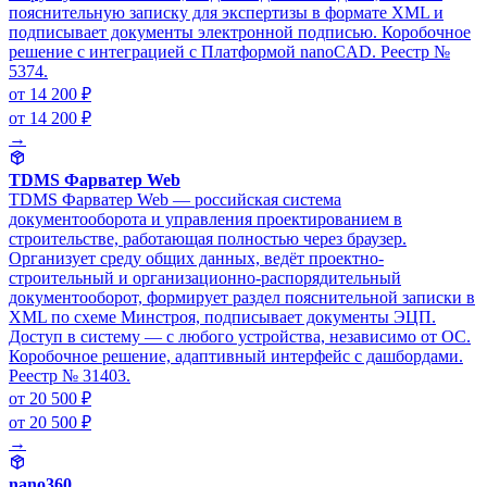
пояснительную записку для экспертизы в формате XML и
подписывает документы электронной подписью. Коробочное
решение с интеграцией с Платформой nanoCAD. Реестр №
5374.
от 14 200 ₽
от 14 200 ₽
→
TDMS Фарватер Web
TDMS Фарватер Web — российская система
документооборота и управления проектированием в
строительстве, работающая полностью через браузер.
Организует среду общих данных, ведёт проектно-
строительный и организационно-распорядительный
документооборот, формирует раздел пояснительной записки в
XML по схеме Минстроя, подписывает документы ЭЦП.
Доступ в систему — с любого устройства, независимо от ОС.
Коробочное решение, адаптивный интерфейс с дашбордами.
Реестр № 31403.
от 20 500 ₽
от 20 500 ₽
→
nano360