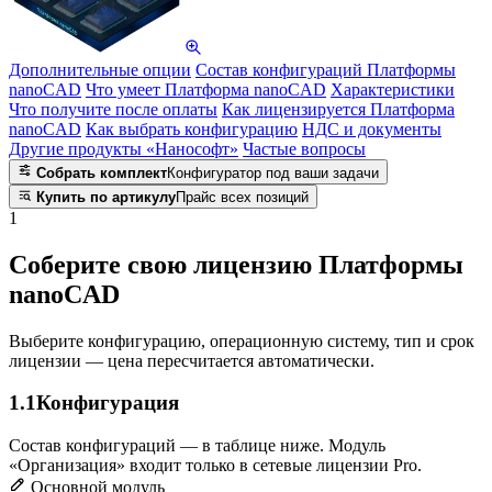
Дополнительные опции
Состав конфигураций Платформы
nanoCAD
Что умеет Платформа nanoCAD
Характеристики
Что получите после оплаты
Как лицензируется Платформа
nanoCAD
Как выбрать конфигурацию
НДС и документы
Другие продукты «Нанософт»
Частые вопросы
Собрать комплект
Конфигуратор под ваши задачи
Купить по артикулу
Прайс всех позиций
1
Соберите свою лицензию Платформы
nanoCAD
Выберите конфигурацию, операционную систему, тип и срок
лицензии — цена пересчитается автоматически.
1.1
Конфигурация
Состав конфигураций — в таблице ниже. Модуль
«Организация» входит только в сетевые лицензии Pro.
Основной модуль