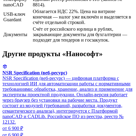
nanoCAD
8814).
Облагается НДС 22%. Цена на витрине
USB-ключ
конечная — налог уже включён и выделяется в
Guardant
счёте отдельной строкой.
Счёт от российского юрлица в рублях,
Документы
закрывающие документы для бухгалтерии —
подходят для тендеров и госзакупок.
Другие продукты «Нанософт»
NSR Specification (веб-ресурс)
NSR Specification (веб-ресурс) — цифровая платформа с
технологией ИИ для автоматизации работы с нормативными
требованиями: обработка, хранение, анализ и применение для
экспертизы проектной продукции. Онлайн-версия работает
через браузер без установки на рабочие места. Продукт
состоит из модулей (требований, разработки документов,
семантического анализа), интегрируется с Платформой
nanoCAD и CADLib. Российское ПО из реестра, реестр №
12132.
от 6 900 ₽
от 6 900 ₽