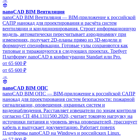
nanoCAD BIM Вентиляция
nanoCAD BIM Вентиляция — BIM-приложение к российской
САПР нанокад для проектирования и расчёта систем
вентиляции и кондиционирования. Строит информационную
модель, автоматически пересчитывает аэродинамику при
изменениях, получает 2D-планы прямо из 3D-модели и
формирует спецификации. Готовые узлы сохраняются как
типовые и тиражируются в следующих проектах. Требует
Платформу nanoCAD в конфигурации Standart или Pro.
от 65 600 ₽
от 65 600 ₽
→
nanoCAD BIM ОПС
nanoCAD BIM ОПС — BIM-приложение к российской САПР
нанокад для проектирования систем безопасности: пожарной
сигнализации, оповещения, охранных систем и
видеонаблюдения. Расставляет извещатели по зонам контроля
согласно СП 484.1311500.2020, считает токовую нагрузку на
источники питания и уровень звука оповещателей, трассирует
кабель и выпускает документацию. Работает поверх
Платформы nanoCAD на Windows и российских Linux.
от 57 900 ₽