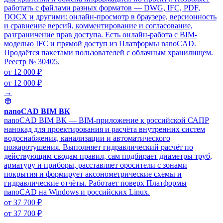
работать с файлами разных форматов — DWG, IFC, PDF,
DOCX и другими: онлайн-просмотр в браузере, версионность
и сравнение версий, комментирование и согласование,
разграничение прав доступа. Есть онлайн-работа с BIM-
моделью IFC и прямой доступ из Платформы nanoCAD.
Продаётся пакетами пользователей с облачным хранилищем.
Реестр № 30405.
от 12 000 ₽
от 12 000 ₽
→
nanoCAD BIM ВК
nanoCAD BIM ВК — BIM-приложение к российской САПР
нанокад для проектирования и расчёта внутренних систем
водоснабжения, канализации и автоматического
пожаротушения. Выполняет гидравлический расчёт по
действующим сводам правил, сам подбирает диаметры труб,
арматуру и приборы, расставляет оросители с зонами
покрытия и формирует аксонометрические схемы и
гидравлические отчёты. Работает поверх Платформы
nanoCAD на Windows и российских Linux.
от 37 700 ₽
от 37 700 ₽
→