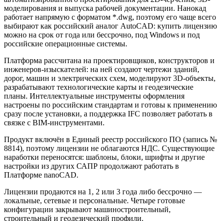
моделирования и выпуска рабочей документации. Нанокад
работает напрямую с форматом *.dwg, поэтому его чаще всего
выбирают как российский аналог AutoCAD: купить лицензию
можно на срок от года или бессрочно, под Windows и под
российские операционные системы.
Платформа рассчитана на проектировщиков, конструкторов и
инженеров-изыскателей: на ней создают чертежи зданий,
дорог, машин и электрических схем, моделируют 3D-объекты,
разрабатывают технологические карты и геодезические
планы. Интеллектуальные инструменты оформления
настроены по российским стандартам и готовы к применению
сразу после установки, а поддержка IFC позволяет работать в
связке с BIM-инструментами.
Продукт включён в Единый реестр российского ПО (запись №
8814), поэтому лицензии не облагаются НДС. Существующие
наработки переносятся: шаблоны, блоки, шрифты и другие
настройки из других САПР продолжают работать в
Платформе nanoCAD.
Лицензии продаются на 1, 2 или 3 года либо бессрочно —
локальные, сетевые и персональные. Четыре готовые
конфигурации закрывают машиностроительный,
строительный и геодезический профили.