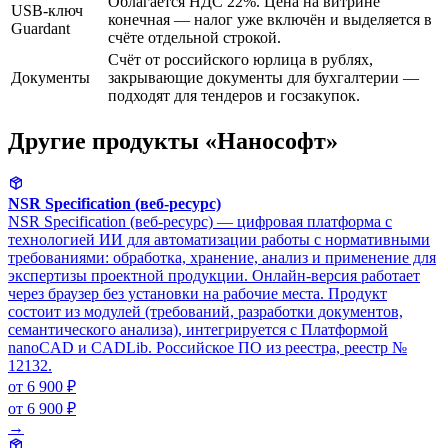
Облагается НДС 22%. Цена на витрине
USB-ключ
конечная — налог уже включён и выделяется в
Guardant
счёте отдельной строкой.
Счёт от российского юрлица в рублях,
Документы
закрывающие документы для бухгалтерии —
подходят для тендеров и госзакупок.
Другие продукты «Нанософт»
NSR Specification (веб-ресурс)
NSR Specification (веб-ресурс) — цифровая платформа с
технологией ИИ для автоматизации работы с нормативными
требованиями: обработка, хранение, анализ и применение для
экспертизы проектной продукции. Онлайн-версия работает
через браузер без установки на рабочие места. Продукт
состоит из модулей (требований, разработки документов,
семантического анализа), интегрируется с Платформой
nanoCAD и CADLib. Российское ПО из реестра, реестр №
12132.
от 6 900 ₽
от 6 900 ₽
→