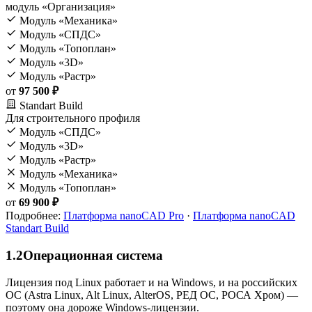
модуль «Организация»
Модуль «Механика»
Модуль «СПДС»
Модуль «Топоплан»
Модуль «3D»
Модуль «Растр»
от
97 500 ₽
Standart Build
Для строительного профиля
Модуль «СПДС»
Модуль «3D»
Модуль «Растр»
Модуль «Механика»
Модуль «Топоплан»
от
69 900 ₽
Подробнее:
Платформа nanoCAD Pro
·
Платформа nanoCAD
Standart Build
1.2
Операционная система
Лицензия под Linux работает и на Windows, и на российских
ОС (Astra Linux, Alt Linux, AlterOS, РЕД ОС, РОСА Хром) —
поэтому она дороже Windows-лицензии.