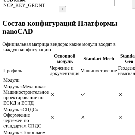
NCP_KEY_GRDNT
+
Состав конфигураций Платформы
nanoCAD
Официальная матрица вендора: какие модули входят в
каждую конфигурацию
Основной
Standa
Standart Mech
модуль
Geo
Черчение и
Геодези
Профиль
Машиностроение
документация
изыска
Модули
Модуль «Механика»
Машиностроительное
проектирование по
ЕСКД и ЕСТД
Модуль «СПДС»
Оформление
чертежей по
стандартам СПДС
Модуль «Топоплан»