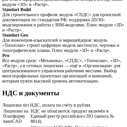
модули «3D» и «Растр».
Standart Build
Для строительного профиля: модуль «СПДС» для проектной
документации по стандартам РФ, поддержка 2D/3D-
моделирования и работы с BIM-моделями. Плюс модули «3D»
и «Растр».
Standart Geo
Для инженеров-изыскателей и маркшейдеров: модуль
«Топоплан» строит цифровую модель местности, чертежи и
топографические планы. Плюс модули «3D» и «Растр».
Pro
Все модули сразу: «Механика», «СПДС», «Топоплан», «3D»,
«Растр», а в сетевых лицензиях — ещё и «Организация» для
централизованного управления рабочими местами. Выбор
многопрофильных проектных организаций и компаний,
которым нужен высокий уровень автоматизации.
НДС и документы
Лицензии без НДС, оплата по счёту в рублях
Лицензии на
НДС не облагаются: продукт включён в
Платформу
Единый реестр российского ПО (запись №
nanoCAD
8814).