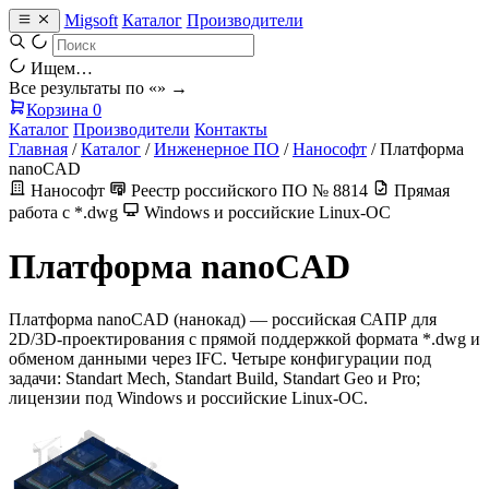
Migsoft
Каталог
Производители
Ищем…
Все результаты по «
» →
Корзина
0
Каталог
Производители
Контакты
Главная
/
Каталог
/
Инженерное ПО
/
Нанософт
/
Платформа
nanoCAD
Нанософт
Реестр российского ПО № 8814
Прямая
работа с *.dwg
Windows и российские Linux-ОС
Платформа nanoCAD
Платформа nanoCAD (нанокад) — российская САПР для
2D/3D-проектирования с прямой поддержкой формата *.dwg и
обменом данными через IFC. Четыре конфигурации под
задачи: Standart Mech, Standart Build, Standart Geo и Pro;
лицензии под Windows и российские Linux-ОС.