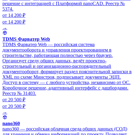
решение с интеграцией с Платформой nanoCAD. Реестр №
5374.
от 14 200 ₽
от 14 200 ₽
→
TDMS Фарватер Web
TDMS Фарватер Web — российская система
документооборота и управления проектированием в
строительстве, работающая полностью через браузер.
Организует среду общих данных, ведёт проектно-
строительный и организационно-распорядительный
документооборот, формирует раздел пояснительной записки в
XML по схеме Минстроя, подписывает документы ЭЦП.
Доступ в систему — с любого устройства, независимо от ОС.
Коробочное решение, адаптивный интерфейс с дашбордами.
Реестр № 31403.
от 20 500 ₽
от 20 500 ₽
→
nano360
nano360 — российская облачная среда общих данных (СОД)
для хранения и обмена информацией по проекту. Позволяет