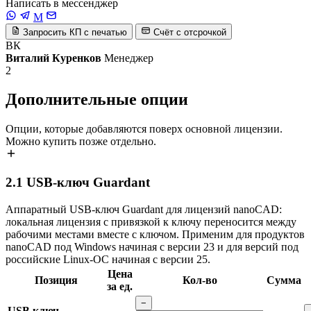
Написать в мессенджер
M
Запросить КП с печатью
Счёт с отсрочкой
ВК
Виталий Куренков
Менеджер
2
Дополнительные опции
Опции, которые добавляются поверх основной лицензии.
Можно купить позже отдельно.
2.1
USB-ключ Guardant
Аппаратный USB-ключ Guardant для лицензий nanoCAD:
локальная лицензия с привязкой к ключу переносится между
рабочими местами вместе с ключом. Применим для продуктов
nanoCAD под Windows начиная с версии 23 и для версий под
российские Linux-ОС начиная с версии 25.
Цена
Позиция
Кол-во
Сумма
за ед.
−
USB ключ