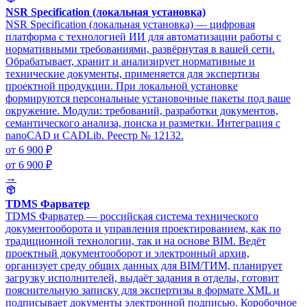
NSR Specification (локальная установка)
NSR Specification (локальная установка) — цифровая
платформа с технологией ИИ для автоматизации работы с
нормативными требованиями, развёрнутая в вашей сети.
Обрабатывает, хранит и анализирует нормативные и
технические документы, применяется для экспертизы
проектной продукции. При локальной установке
формируются персональные установочные пакеты под ваше
окружение. Модули: требований, разработки документов,
семантического анализа, поиска и разметки. Интеграция с
nanoCAD и CADLib. Реестр № 12132.
от 6 900 ₽
от 6 900 ₽
→
TDMS Фарватер
TDMS Фарватер — российская система технического
документооборота и управления проектированием, как по
традиционной технологии, так и на основе BIM. Ведёт
проектный документооборот и электронный архив,
организует среду общих данных для BIM/ТИМ, планирует
загрузку исполнителей, выдаёт задания в отделы, готовит
пояснительную записку для экспертизы в формате XML и
подписывает документы электронной подписью. Коробочное