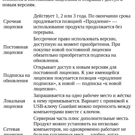
новым версиям.
Действует 1, 2 или 3 года. По окончании срока
Срочная
продлевается позицией «Продление» —
лицензия
использование продукта продолжается без
перерыва.
Бессрочное право использовать версию,
доступную на момент приобретения. При
Постоянная
покупке новой постоянной лицензии
лицензия
обязательно приобретается подписка на
обновления.
Открывает доступ к новым версиям для
постоянной лицензии. К уже имеющейся
Подписка на
лицензии покупается позиция «продление
обновления
подписки», к новой — подписка «к новой
лицензии».
Запрашивается на одно рабочее место и жёстко
Локальная
к нему привязывается. Вариант с привязкой к
лицензия
USB-ключу Guardant можно переносить между
компьютерами вместе с ключом.
Серверная часть плюс дополнительные места.
Продукт можно установить на несколько
Сетевая
компьютеров, но одновременно работают не
лицензия
больше купленных мест — удобно, когда