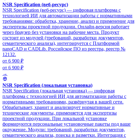
NSR Specification (веб-ресурс)
NSR Specification (веб-ресурс) — цифровая платформа с
технологией ИИ для автоматизации работы с нормативными
требованиями: обработка, хранение, анализ и применение для
экспертизы проектной продукции. Онлайн-версия работает
через браузер без установки на рабочие места. Продукт
состоит из модулей (требований, разработки документов,
семантического анализа), интегрируется с Платформой
nanoCAD и CADLib. Российское ПО из реестра, реестр №
12132.
от 6 900 ₽
от 6 900 ₽
→
NSR Specification (локальная установка)
NSR Specification (локальная установка) — цифровая
платформа с технологией ИИ для автоматизации работы с
нормативными требованиями, развёрнутая в вашей сети.
Обрабатывает, хранит и анализирует нормативные и
технические документы, применяется для экспертизы
проектной продукции. При локальной установке
формируются персональные установочные пакеты под ваше
окружение. Модули: требований, разработки документов,
семантического анализа, поиска и разметки. Интеграция с