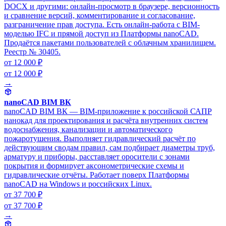
DOCX и другими: онлайн-просмотр в браузере, версионность
и сравнение версий, комментирование и согласование,
разграничение прав доступа. Есть онлайн-работа с BIM-
моделью IFC и прямой доступ из Платформы nanoCAD.
Продаётся пакетами пользователей с облачным хранилищем.
Реестр № 30405.
от 12 000 ₽
от 12 000 ₽
→
nanoCAD BIM ВК
nanoCAD BIM ВК — BIM-приложение к российской САПР
нанокад для проектирования и расчёта внутренних систем
водоснабжения, канализации и автоматического
пожаротушения. Выполняет гидравлический расчёт по
действующим сводам правил, сам подбирает диаметры труб,
арматуру и приборы, расставляет оросители с зонами
покрытия и формирует аксонометрические схемы и
гидравлические отчёты. Работает поверх Платформы
nanoCAD на Windows и российских Linux.
от 37 700 ₽
от 37 700 ₽
→