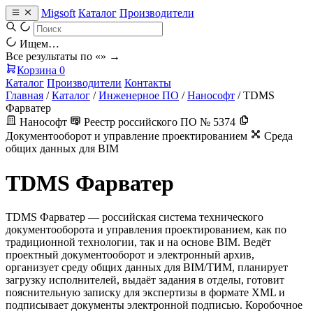
Migsoft
Каталог
Производители
Ищем…
Все результаты по «
» →
Корзина
0
Каталог
Производители
Контакты
Главная
/
Каталог
/
Инженерное ПО
/
Нанософт
/
TDMS
Фарватер
Нанософт
Реестр российского ПО № 5374
Документооборот и управление проектированием
Среда
общих данных для BIM
TDMS Фарватер
TDMS Фарватер — российская система технического
документооборота и управления проектированием, как по
традиционной технологии, так и на основе BIM. Ведёт
проектный документооборот и электронный архив,
организует среду общих данных для BIM/ТИМ, планирует
загрузку исполнителей, выдаёт задания в отделы, готовит
пояснительную записку для экспертизы в формате XML и
подписывает документы электронной подписью. Коробочное