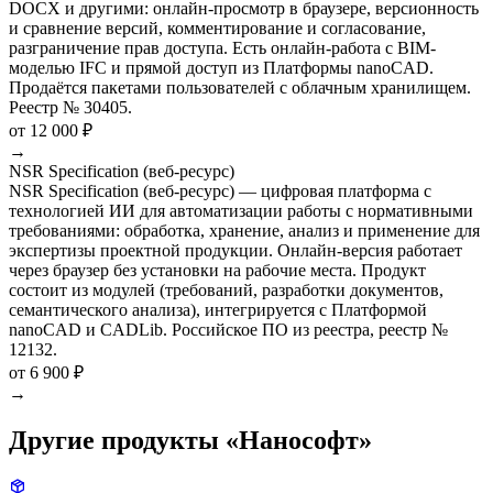
DOCX и другими: онлайн-просмотр в браузере, версионность
и сравнение версий, комментирование и согласование,
разграничение прав доступа. Есть онлайн-работа с BIM-
моделью IFC и прямой доступ из Платформы nanoCAD.
Продаётся пакетами пользователей с облачным хранилищем.
Реестр № 30405.
от 12 000 ₽
→
NSR Specification (веб-ресурс)
NSR Specification (веб-ресурс) — цифровая платформа с
технологией ИИ для автоматизации работы с нормативными
требованиями: обработка, хранение, анализ и применение для
экспертизы проектной продукции. Онлайн-версия работает
через браузер без установки на рабочие места. Продукт
состоит из модулей (требований, разработки документов,
семантического анализа), интегрируется с Платформой
nanoCAD и CADLib. Российское ПО из реестра, реестр №
12132.
от 6 900 ₽
→
Другие продукты «Нанософт»