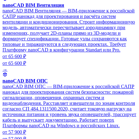
nanoCAD BIM Вентиляция
nanoCAD BIM Вентиляция — BIM-приложение к российской
САПР нанокад для проектирования и расчёта систем
вентиляции и кондиционирования. Строит информационную
модель, автоматически пересчитывает аэродинамику при
изменениях, получает 2D-планы прямо из 3D-модели и
формирует спецификации. Готовые узлы сохраняются как
типовые и тиражируются в следующих проектах. Требует
Платформу nanoCAD в конфигурации Standart или Pro.
от 65 600 ₽
от 65 600 ₽
→
nanoCAD BIM ОПС
nanoCAD BIM ОПС — BIM-приложение к российской САПР
нанокад для проектирования систем безопасности: пожарной
сигнализации, оповещения, охранных систем и
видеонаблюдения. Расставляет извещатели по зонам контроля
согласно СП 484.1311500.2020, считает токовую нагрузку на
источники питания и уровень звука оповещателей, трассирует
кабель и выпускает документацию. Работает поверх
Платформы nanoCAD на Windows и российских Linux.
от 57 900 ₽
от 57 900 ₽