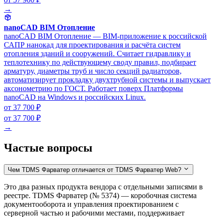
→
nanoCAD BIM Отопление
nanoCAD BIM Отопление — BIM-приложение к российской
САПР нанокад для проектирования и расчёта систем
отопления зданий и сооружений. Считает гидравлику и
теплотехнику по действующему своду правил, подбирает
арматуру, диаметры труб и число секций радиаторов,
автоматизирует прокладку двухтрубной системы и выпускает
аксонометрию по ГОСТ. Работает поверх Платформы
nanoCAD на Windows и российских Linux.
от 37 700 ₽
от 37 700 ₽
→
Частые вопросы
Чем TDMS Фарватер отличается от TDMS Фарватер Web?
Это два разных продукта вендора с отдельными записями в
реестре. TDMS Фарватер (№ 5374) — коробочная система
документооборота и управления проектированием с
серверной частью и рабочими местами, поддерживает