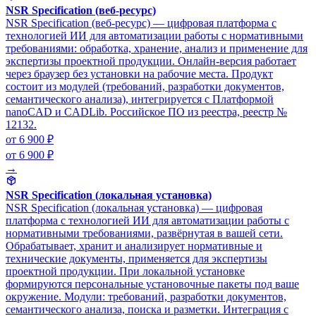
NSR Specification (веб-ресурс)
NSR Specification (веб-ресурс) — цифровая платформа с
технологией ИИ для автоматизации работы с нормативными
требованиями: обработка, хранение, анализ и применение для
экспертизы проектной продукции. Онлайн-версия работает
через браузер без установки на рабочие места. Продукт
состоит из модулей (требований, разработки документов,
семантического анализа), интегрируется с Платформой
nanoCAD и CADLib. Российское ПО из реестра, реестр №
12132.
от 6 900 ₽
от 6 900 ₽
→
NSR Specification (локальная установка)
NSR Specification (локальная установка) — цифровая
платформа с технологией ИИ для автоматизации работы с
нормативными требованиями, развёрнутая в вашей сети.
Обрабатывает, хранит и анализирует нормативные и
технические документы, применяется для экспертизы
проектной продукции. При локальной установке
формируются персональные установочные пакеты под ваше
окружение. Модули: требований, разработки документов,
семантического анализа, поиска и разметки. Интеграция с