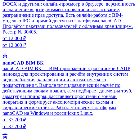
DOCX и другими: онлайн-просмотр в браузере, версионность
и сравнение версий, комментирование и согласование,
разграничение прав доступа. Есть онлайн-работа с BIM-
моделью IFC и прямой доступ из Платформы nanoCAD.
Продаётся пакетами пользователей с облачным хранилищем.
Реестр № 30405.
от 12 000 ₽
от 12 000 ₽
→
nanoCAD BIM ВК
nanoCAD BIM ВК — BIM-приложение к российской САПР
нанокад для проектирования и расчёта внутренних систем
водоснабжения, канализации и автоматического
пожаротушения. Выполняет гидравлический расчёт по
действующим сводам правил, сам подбирает диаметры труб,
арматуру и приборы, расставляет оросители с зонами
покрытия и формирует аксонометрические схемы и
гидравлические отчёты. Работает поверх Платформы
nanoCAD на Windows и российских Linux.
от 37 700 ₽
от 37 700 ₽
→