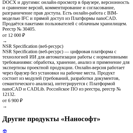
DOCX и другими: онлайн-просмотр в браузере, версионность
и сравнение версий, комментирование и согласование,
разграничение прав доступа. Есть онлайн-работа с BIM-
моделью IFC и прямой доступ из Платформы nanoCAD.
Продаётся пакетами пользователей с облачным хранилищем.
Реестр № 30405.
от 12 000 ₽
→
NSR Specification (веб-ресурс)
NSR Specification (веб-ресурс) — цифровая платформа с
технологией ИИ для автоматизации работы с нормативными
требованиями: обработка, хранение, анализ и применение для
экспертизы проектной продукции. Онлайн-версия работает
через браузер без установки на рабочие места. Продукт
состоит из модулей (требований, разработки документов,
семантического анализа), интегрируется с Платформой
nanoCAD и CADLib. Российское ПО из реестра, реестр №
12132.
от 6 900 ₽
→
Другие продукты «Нанософт»