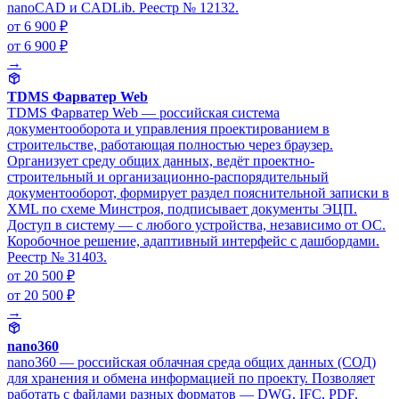
nanoCAD и CADLib. Реестр № 12132.
от 6 900 ₽
от 6 900 ₽
→
TDMS Фарватер Web
TDMS Фарватер Web — российская система
документооборота и управления проектированием в
строительстве, работающая полностью через браузер.
Организует среду общих данных, ведёт проектно-
строительный и организационно-распорядительный
документооборот, формирует раздел пояснительной записки в
XML по схеме Минстроя, подписывает документы ЭЦП.
Доступ в систему — с любого устройства, независимо от ОС.
Коробочное решение, адаптивный интерфейс с дашбордами.
Реестр № 31403.
от 20 500 ₽
от 20 500 ₽
→
nano360
nano360 — российская облачная среда общих данных (СОД)
для хранения и обмена информацией по проекту. Позволяет
работать с файлами разных форматов — DWG, IFC, PDF,