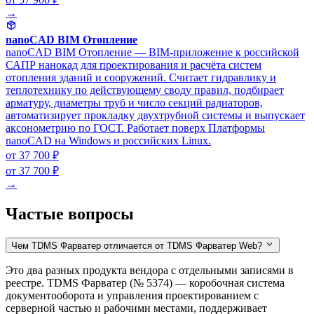
→
nanoCAD BIM Отопление
nanoCAD BIM Отопление — BIM-приложение к российской
САПР нанокад для проектирования и расчёта систем
отопления зданий и сооружений. Считает гидравлику и
теплотехнику по действующему своду правил, подбирает
арматуру, диаметры труб и число секций радиаторов,
автоматизирует прокладку двухтрубной системы и выпускает
аксонометрию по ГОСТ. Работает поверх Платформы
nanoCAD на Windows и российских Linux.
от 37 700 ₽
от 37 700 ₽
→
Частые вопросы
Чем TDMS Фарватер отличается от TDMS Фарватер Web?
Это два разных продукта вендора с отдельными записями в
реестре. TDMS Фарватер (№ 5374) — коробочная система
документооборота и управления проектированием с
серверной частью и рабочими местами, поддерживает