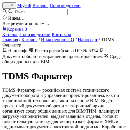
Migsoft
Каталог
Производители
Ищем…
Все результаты по «
» →
Корзина
0
Каталог
Производители
Контакты
Главная
/
Каталог
/
Инженерное ПО
/
Нанософт
/
TDMS
Фарватер
Нанософт
Реестр российского ПО № 5374
Документооборот и управление проектированием
Среда
общих данных для BIM
TDMS Фарватер
TDMS Фарватер — российская система технического
документооборота и управления проектированием, как по
традиционной технологии, так и на основе BIM. Ведёт
проектный документооборот и электронный архив,
организует среду общих данных для BIM/ТИМ, планирует
загрузку исполнителей, выдаёт задания в отделы, готовит
пояснительную записку для экспертизы в формате XML и
подписывает документы электронной подписью. Коробочное