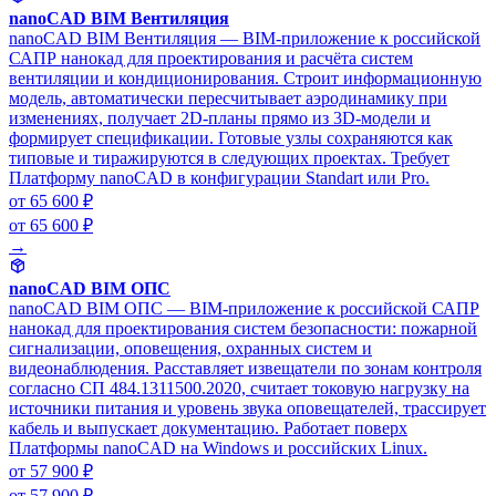
nanoCAD BIM Вентиляция
nanoCAD BIM Вентиляция — BIM-приложение к российской
САПР нанокад для проектирования и расчёта систем
вентиляции и кондиционирования. Строит информационную
модель, автоматически пересчитывает аэродинамику при
изменениях, получает 2D-планы прямо из 3D-модели и
формирует спецификации. Готовые узлы сохраняются как
типовые и тиражируются в следующих проектах. Требует
Платформу nanoCAD в конфигурации Standart или Pro.
от 65 600 ₽
от 65 600 ₽
→
nanoCAD BIM ОПС
nanoCAD BIM ОПС — BIM-приложение к российской САПР
нанокад для проектирования систем безопасности: пожарной
сигнализации, оповещения, охранных систем и
видеонаблюдения. Расставляет извещатели по зонам контроля
согласно СП 484.1311500.2020, считает токовую нагрузку на
источники питания и уровень звука оповещателей, трассирует
кабель и выпускает документацию. Работает поверх
Платформы nanoCAD на Windows и российских Linux.
от 57 900 ₽
от 57 900 ₽