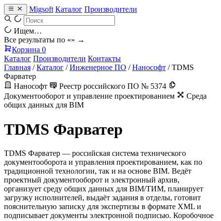
Migsoft
Каталог
Производители
Ищем…
Все результаты по «
» →
Корзина
0
Каталог
Производители
Контакты
Главная
/
Каталог
/
Инженерное ПО
/
Нанософт
/
TDMS
Фарватер
Нанософт
Реестр российского ПО № 5374
Документооборот и управление проектированием
Среда
общих данных для BIM
TDMS Фарватер
TDMS Фарватер — российская система технического
документооборота и управления проектированием, как по
традиционной технологии, так и на основе BIM. Ведёт
проектный документооборот и электронный архив,
организует среду общих данных для BIM/ТИМ, планирует
загрузку исполнителей, выдаёт задания в отделы, готовит
пояснительную записку для экспертизы в формате XML и
подписывает документы электронной подписью. Коробочное