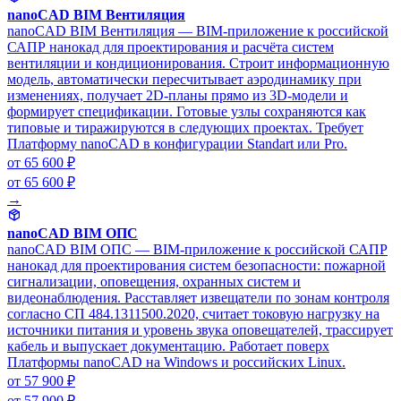
nanoCAD BIM Вентиляция
nanoCAD BIM Вентиляция — BIM-приложение к российской
САПР нанокад для проектирования и расчёта систем
вентиляции и кондиционирования. Строит информационную
модель, автоматически пересчитывает аэродинамику при
изменениях, получает 2D-планы прямо из 3D-модели и
формирует спецификации. Готовые узлы сохраняются как
типовые и тиражируются в следующих проектах. Требует
Платформу nanoCAD в конфигурации Standart или Pro.
от 65 600 ₽
от 65 600 ₽
→
nanoCAD BIM ОПС
nanoCAD BIM ОПС — BIM-приложение к российской САПР
нанокад для проектирования систем безопасности: пожарной
сигнализации, оповещения, охранных систем и
видеонаблюдения. Расставляет извещатели по зонам контроля
согласно СП 484.1311500.2020, считает токовую нагрузку на
источники питания и уровень звука оповещателей, трассирует
кабель и выпускает документацию. Работает поверх
Платформы nanoCAD на Windows и российских Linux.
от 57 900 ₽
от 57 900 ₽