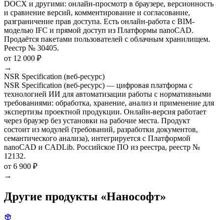
DOCX и другими: онлайн-просмотр в браузере, версионность
и сравнение версий, комментирование и согласование,
разграничение прав доступа. Есть онлайн-работа с BIM-
моделью IFC и прямой доступ из Платформы nanoCAD.
Продаётся пакетами пользователей с облачным хранилищем.
Реестр № 30405.
от 12 000 ₽
→
NSR Specification (веб-ресурс)
NSR Specification (веб-ресурс) — цифровая платформа с
технологией ИИ для автоматизации работы с нормативными
требованиями: обработка, хранение, анализ и применение для
экспертизы проектной продукции. Онлайн-версия работает
через браузер без установки на рабочие места. Продукт
состоит из модулей (требований, разработки документов,
семантического анализа), интегрируется с Платформой
nanoCAD и CADLib. Российское ПО из реестра, реестр №
12132.
от 6 900 ₽
→
Другие продукты «Нанософт»