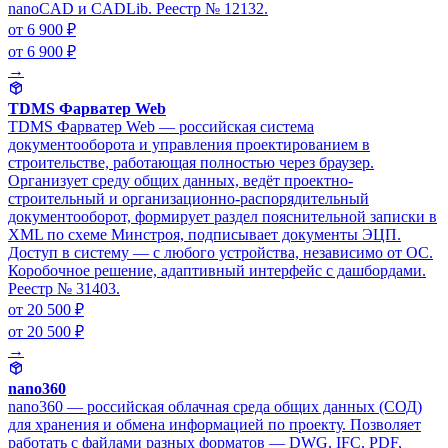
nanoCAD и CADLib. Реестр № 12132.
от 6 900 ₽
от 6 900 ₽
→
TDMS Фарватер Web
TDMS Фарватер Web — российская система
документооборота и управления проектированием в
строительстве, работающая полностью через браузер.
Организует среду общих данных, ведёт проектно-
строительный и организационно-распорядительный
документооборот, формирует раздел пояснительной записки в
XML по схеме Минстроя, подписывает документы ЭЦП.
Доступ в систему — с любого устройства, независимо от ОС.
Коробочное решение, адаптивный интерфейс с дашбордами.
Реестр № 31403.
от 20 500 ₽
от 20 500 ₽
→
nano360
nano360 — российская облачная среда общих данных (СОД)
для хранения и обмена информацией по проекту. Позволяет
работать с файлами разных форматов — DWG, IFC, PDF,