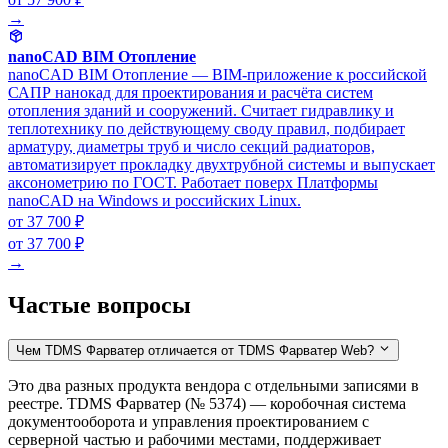
→
nanoCAD BIM Отопление
nanoCAD BIM Отопление — BIM-приложение к российской
САПР нанокад для проектирования и расчёта систем
отопления зданий и сооружений. Считает гидравлику и
теплотехнику по действующему своду правил, подбирает
арматуру, диаметры труб и число секций радиаторов,
автоматизирует прокладку двухтрубной системы и выпускает
аксонометрию по ГОСТ. Работает поверх Платформы
nanoCAD на Windows и российских Linux.
от 37 700 ₽
от 37 700 ₽
→
Частые вопросы
Чем TDMS Фарватер отличается от TDMS Фарватер Web?
Это два разных продукта вендора с отдельными записями в
реестре. TDMS Фарватер (№ 5374) — коробочная система
документооборота и управления проектированием с
серверной частью и рабочими местами, поддерживает