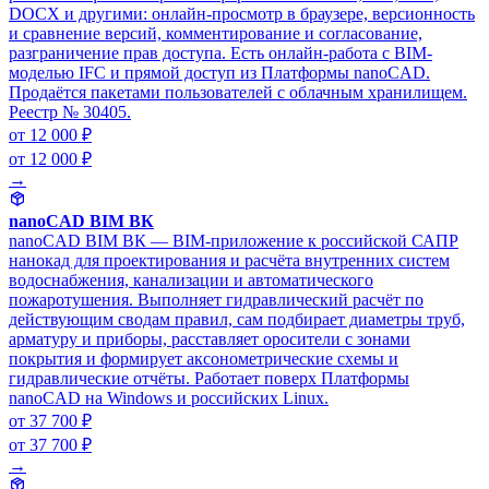
DOCX и другими: онлайн-просмотр в браузере, версионность
и сравнение версий, комментирование и согласование,
разграничение прав доступа. Есть онлайн-работа с BIM-
моделью IFC и прямой доступ из Платформы nanoCAD.
Продаётся пакетами пользователей с облачным хранилищем.
Реестр № 30405.
от 12 000 ₽
от 12 000 ₽
→
nanoCAD BIM ВК
nanoCAD BIM ВК — BIM-приложение к российской САПР
нанокад для проектирования и расчёта внутренних систем
водоснабжения, канализации и автоматического
пожаротушения. Выполняет гидравлический расчёт по
действующим сводам правил, сам подбирает диаметры труб,
арматуру и приборы, расставляет оросители с зонами
покрытия и формирует аксонометрические схемы и
гидравлические отчёты. Работает поверх Платформы
nanoCAD на Windows и российских Linux.
от 37 700 ₽
от 37 700 ₽
→