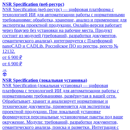
NSR Specification (веб-ресурс)
NSR Specification (веб-ресурс) — цифровая платформа с
технологией ИИ для автоматизации работы с нормативными
требованиями: обработка, хранение, анализ и применение для
экспертизы проектной продукции. Онлайн-версия работает
через браузер без установки на рабочие места. Продукт
состоит из модулей (требований, разработки документов,
семантического анализа), интегрируется с Платформой
nanoCAD и CADLib. Российское ПО из реестра, реестр №
12132.
от 6 900 ₽
от 6 900 ₽
→
NSR Specification (локальная установка)
NSR Specification (локальная установка) — цифровая
платформа с технологией ИИ для автоматизации работы с
нормативными требованиями, развёрнутая в вашей сети.
Обрабатывает, хранит и анализирует нормативные и
технические документы, применяется для экспертизы
проектной продукции. При локальной установке
формируются персональные установочные пакеты под ваше
окружение. Модули: требований, разработки документов,
семантического анализа, поиска и разметки. Интеграция с