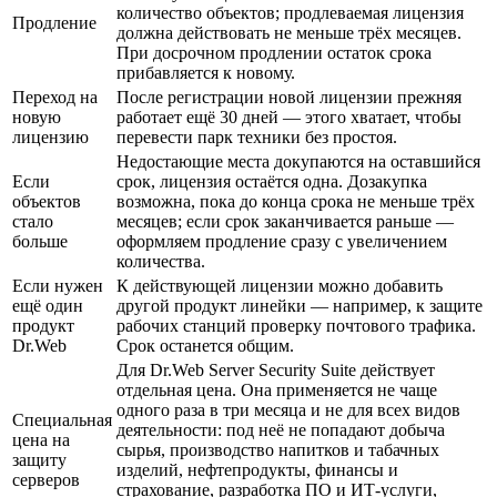
количество объектов; продлеваемая лицензия
Продление
должна действовать не меньше трёх месяцев.
При досрочном продлении остаток срока
прибавляется к новому.
Переход на
После регистрации новой лицензии прежняя
новую
работает ещё 30 дней — этого хватает, чтобы
лицензию
перевести парк техники без простоя.
Недостающие места докупаются на оставшийся
Если
срок, лицензия остаётся одна. Дозакупка
объектов
возможна, пока до конца срока не меньше трёх
стало
месяцев; если срок заканчивается раньше —
больше
оформляем продление сразу с увеличением
количества.
Если нужен
К действующей лицензии можно добавить
ещё один
другой продукт линейки — например, к защите
продукт
рабочих станций проверку почтового трафика.
Dr.Web
Срок останется общим.
Для Dr.Web Server Security Suite действует
отдельная цена. Она применяется не чаще
одного раза в три месяца и не для всех видов
Специальная
деятельности: под неё не попадают добыча
цена на
сырья, производство напитков и табачных
защиту
изделий, нефтепродукты, финансы и
серверов
страхование, разработка ПО и ИТ-услуги,