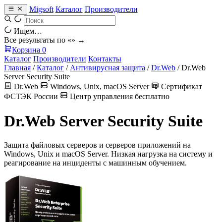
Migsoft
Каталог
Производители
Ищем…
Все результаты по «
» →
Корзина
0
Каталог
Производители
Контакты
Главная
/
Каталог
/
Антивирусная защита
/
Dr.Web
/
Dr.Web
Server Security Suite
Dr.Web
Windows, Unix, macOS Server
Сертификат
ФСТЭК России
Центр управления бесплатно
Dr.Web Server Security Suite
Защита файловых серверов и серверов приложений на
Windows, Unix и macOS Server. Низкая нагрузка на систему и
реагирование на инциденты с машинным обучением.