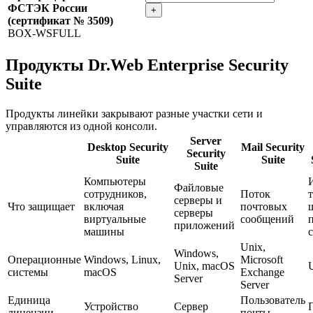
ФСТЭК России
+
(сертификат № 3509)
BOX-WSFULL
Продукты Dr.Web Enterprise Security
Suite
Продукты линейки закрывают разные участки сети и
управляются из одной консоли.
Server
Desktop Security
Mail Security
Security
Suite
Suite
Suite
Компьютеры
Файловые
сотрудников,
Поток
серверы и
Что защищает
включая
почтовых
серверы
виртуальные
сообщений
приложений
машины
Unix,
Windows,
Операционные
Windows, Linux,
Microsoft
Unix, macOS
системы
macOS
Exchange
Server
Server
Единица
Пользователь
Устройство
Сервер
лицензии
почты