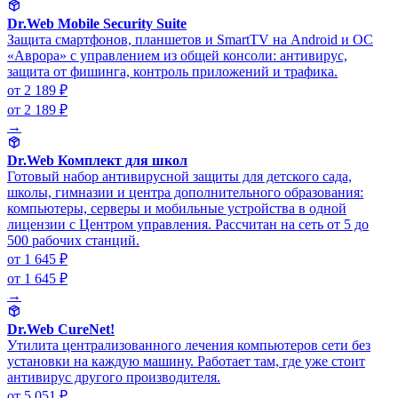
Dr.Web Mobile Security Suite
Защита смартфонов, планшетов и SmartTV на Android и ОС
«Аврора» с управлением из общей консоли: антивирус,
защита от фишинга, контроль приложений и трафика.
от 2 189 ₽
от 2 189 ₽
→
Dr.Web Комплект для школ
Готовый набор антивирусной защиты для детского сада,
школы, гимназии и центра дополнительного образования:
компьютеры, серверы и мобильные устройства в одной
лицензии с Центром управления. Рассчитан на сеть от 5 до
500 рабочих станций.
от 1 645 ₽
от 1 645 ₽
→
Dr.Web CureNet!
Утилита централизованного лечения компьютеров сети без
установки на каждую машину. Работает там, где уже стоит
антивирус другого производителя.
от 5 051 ₽