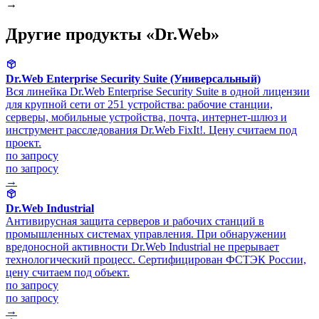
→
Другие продукты «Dr.Web»
Dr.Web Enterprise Security Suite (Универсальный)
Вся линейка Dr.Web Enterprise Security Suite в одной лицензии
для крупной сети от 251 устройства: рабочие станции,
серверы, мобильные устройства, почта, интернет-шлюз и
инструмент расследования Dr.Web FixIt!. Цену считаем под
проект.
по запросу
по запросу
→
Dr.Web Industrial
Антивирусная защита серверов и рабочих станций в
промышленных системах управления. При обнаружении
вредоносной активности Dr.Web Industrial не прерывает
технологический процесс. Сертифицирован ФСТЭК России,
цену считаем под объект.
по запросу
по запросу
→