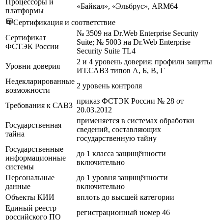
Процессоры и
«Байкал», «Эльбрус», ARM64
платформы
Сертификация и соответствие
№ 3509 на Dr.Web Enterprise Security
Сертификат
Suite; № 5003 на Dr.Web Enterprise
ФСТЭК России
Security Suite TL4
2 и 4 уровень доверия; профили защиты
Уровни доверия
ИТ.САВЗ типов А, Б, В, Г
Недекларированные
2 уровень контроля
возможности
приказ ФСТЭК России № 28 от
Требования к САВЗ
20.03.2012
применяется в системах обработки
Государственная
сведений, составляющих
тайна
государственную тайну
Государственные
до 1 класса защищённости
информационные
включительно
системы
Персональные
до 1 уровня защищённости
данные
включительно
Объекты КИИ
вплоть до высшей категории
Единый реестр
регистрационный номер 46
российского ПО