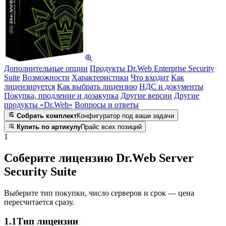
Дополнительные опции
Продукты Dr.Web Enterprise Security
Suite
Возможности
Характеристики
Что входит
Как
лицензируется
Как выбрать лицензию
НДС и документы
Покупка, продление и дозакупка
Другие версии
Другие
продукты «Dr.Web»
Вопросы и ответы
Собрать комплект
Конфигуратор под ваши задачи
Купить по артикулу
Прайс всех позиций
1
Соберите лицензию Dr.Web Server
Security Suite
Выберите тип покупки, число серверов и срок — цена
пересчитается сразу.
1.1
Тип лицензии