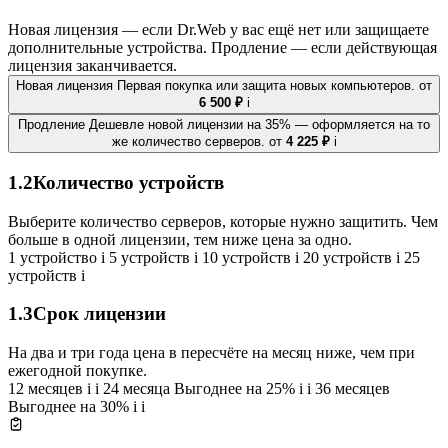
Новая лицензия — если Dr.Web у вас ещё нет или защищаете
дополнительные устройства. Продление — если действующая
лицензия заканчивается.
Новая лицензия
Первая покупка или защита новых компьютеров.
от
6 500 ₽
i
Продление
Дешевле новой лицензии на 35% — оформляется на то
же количество серверов.
от
4 225 ₽
i
1.2
Количество устройств
Выберите количество серверов, которые нужно защитить. Чем
больше в одной лицензии, тем ниже цена за одно.
1 устройство
i
5 устройств
i
10 устройств
i
20 устройств
i
25
устройств
i
1.3
Срок лицензии
На два и три года цена в пересчёте на месяц ниже, чем при
ежегодной покупке.
12 месяцев
i
i
24 месяца
Выгоднее на 25%
i
i
36 месяцев
Выгоднее на 30%
i
i