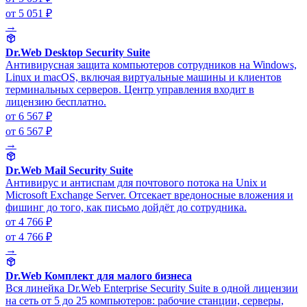
от 5 051 ₽
→
Dr.Web Desktop Security Suite
Антивирусная защита компьютеров сотрудников на Windows,
Linux и macOS, включая виртуальные машины и клиентов
терминальных серверов. Центр управления входит в
лицензию бесплатно.
от 6 567 ₽
от 6 567 ₽
→
Dr.Web Mail Security Suite
Антивирус и антиспам для почтового потока на Unix и
Microsoft Exchange Server. Отсекает вредоносные вложения и
фишинг до того, как письмо дойдёт до сотрудника.
от 4 766 ₽
от 4 766 ₽
→
Dr.Web Комплект для малого бизнеса
Вся линейка Dr.Web Enterprise Security Suite в одной лицензии
на сеть от 5 до 25 компьютеров: рабочие станции, серверы,