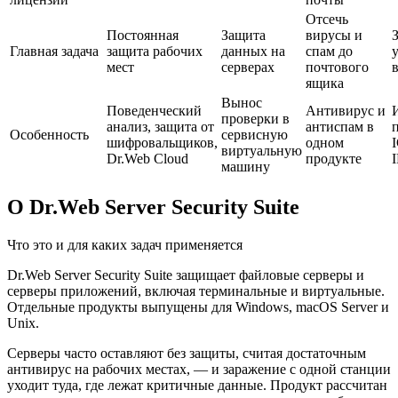
Отсечь
Постоянная
Защита
вирусы и
Главная задача
защита рабочих
данных на
спам до
мест
серверах
почтового
в
ящика
Вынос
Поведенческий
Антивирус и
проверки в
анализ, защита от
антиспам в
Особенность
сервисную
шифровальщиков,
одном
виртуальную
Dr.Web Cloud
продукте
машину
О Dr.Web Server Security Suite
Что это и для каких задач применяется
Dr.Web Server Security Suite защищает файловые серверы и
серверы приложений, включая терминальные и виртуальные.
Отдельные продукты выпущены для Windows, macOS Server и
Unix.
Серверы часто оставляют без защиты, считая достаточным
антивирус на рабочих местах, — и заражение с одной станции
уходит туда, где лежат критичные данные. Продукт рассчитан