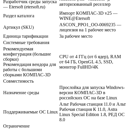
Разработчик среды запуска
авторизованный реселлер
— Etersoft (etersoft.ru)
Импорт КОМПАС-3D v25 —
Раздел каталога
WINE@Etersoft
ASCON_PPO1_ОО-0069235 —
Артикул (SKU)
лицензия на 1 рабочее место
Единица тарификации
За рабочее место
Системные требования
Рекомендуемая
конфигурация (большие
CPU от 4 ГГц (от 6 ядер), RAM
сборки)
от 64 ГБ, OpenGL 4.5, SSD,
Рекомендация вендора для
монитор FullHD/4K
работы с большими
сборками КОМПАС-3D
Совместимость
Прослойка для запуска Windows-
Назначение среды
версии КОМПАС-3D в
российских ОС на базе Linux
Альт Рабочая станция 11.0 и Альт
Рабочая станция К 11.0, Astra
Поддерживаемые ОС Linux
Linux Special Edition 1.8, РЕД ОС
8.0
Ограничение