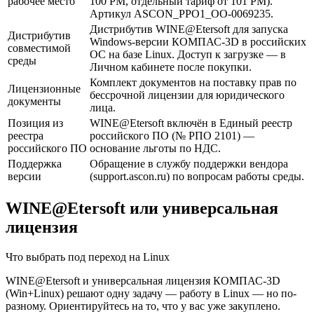
рабочее место
100 РМ, отдельный тариф от 101 РМ).
Артикул ASCON_PPO1_ОО-0069235.
Дистрибутив WINE@Etersoft для запуска
Дистрибутив
Windows-версии КОМПАС-3D в российских
совместимой
ОС на базе Linux. Доступ к загрузке — в
среды
Личном кабинете после покупки.
Комплект документов на поставку прав по
Лицензионные
бессрочной лицензии для юридического
документы
лица.
Позиция из
WINE@Etersoft включён в Единый реестр
реестра
российского ПО (№ РПО 2101) —
российского ПО
основание льготы по НДС.
Поддержка
Обращение в службу поддержки вендора
версии
(support.ascon.ru) по вопросам работы среды.
WINE@Etersoft или универсальная
лицензия
Что выбрать под переход на Linux
WINE@Etersoft и универсальная лицензия КОМПАС-3D
(Win+Linux) решают одну задачу — работу в Linux — но по-
разному. Ориентируйтесь на то, что у вас уже закуплено.