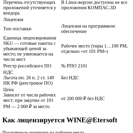
Перечень отсутствующих
В Linux-версии доступны не все
приложений уточняется у
приложения КОМПАС-3D
вендора
Лицензия
Лицензия на программное
Тип поставки
обеспечение
Единица лицензирования
SKU — готовые пакеты с
Рабочее место (тиры 1…100 РМ,
убывающей ценой за
отдельно «от 101 РМ»)
место; не умножается на
число мест
Реестр российского ПО
№ РПО 2101
НДС
Льгота пп. 26 п. 2 ст. 149
Без НДС
НК РФ (реестровое ПО)
Цена
Зависит от числа рабочих
от 200 000 ₽ без НДС
мест; при закупке от 101
РМ — 2 000 ₽ за место
Как лицензируется WINE@Etersoft
Постоянные лицензии на рабочие места