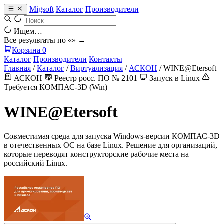
Migsoft
Каталог
Производители
Ищем…
Все результаты по «
» →
Корзина
0
Каталог
Производители
Контакты
Главная
/
Каталог
/
Виртуализация
/
АСКОН
/
WINE@Etersoft
АСКОН
Реестр росс. ПО № 2101
Запуск в Linux
Требуется КОМПАС-3D (Win)
WINE@Etersoft
Совместимая среда для запуска Windows-версии КОМПАС-3D
в отечественных ОС на базе Linux. Решение для организаций,
которые переводят конструкторские рабочие места на
российский Linux.