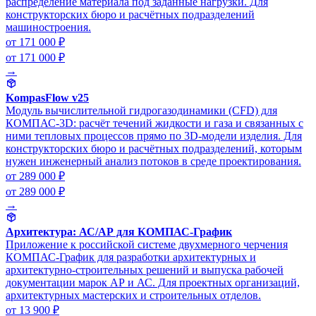
распределение материала под заданные нагрузки. Для
конструкторских бюро и расчётных подразделений
машиностроения.
от 171 000 ₽
от 171 000 ₽
→
KompasFlow v25
Модуль вычислительной гидрогазодинамики (CFD) для
КОМПАС-3D: расчёт течений жидкости и газа и связанных с
ними тепловых процессов прямо по 3D-модели изделия. Для
конструкторских бюро и расчётных подразделений, которым
нужен инженерный анализ потоков в среде проектирования.
от 289 000 ₽
от 289 000 ₽
→
Архитектура: АС/АР для КОМПАС-График
Приложение к российской системе двухмерного черчения
КОМПАС-График для разработки архитектурных и
архитектурно-строительных решений и выпуска рабочей
документации марок АР и АС. Для проектных организаций,
архитектурных мастерских и строительных отделов.
от 13 900 ₽