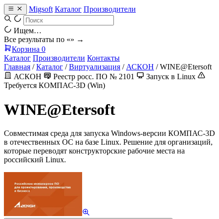
Migsoft
Каталог
Производители
Ищем…
Все результаты по «
» →
Корзина
0
Каталог
Производители
Контакты
Главная
/
Каталог
/
Виртуализация
/
АСКОН
/
WINE@Etersoft
АСКОН
Реестр росс. ПО № 2101
Запуск в Linux
Требуется КОМПАС-3D (Win)
WINE@Etersoft
Совместимая среда для запуска Windows-версии КОМПАС-3D
в отечественных ОС на базе Linux. Решение для организаций,
которые переводят конструкторские рабочие места на
российский Linux.