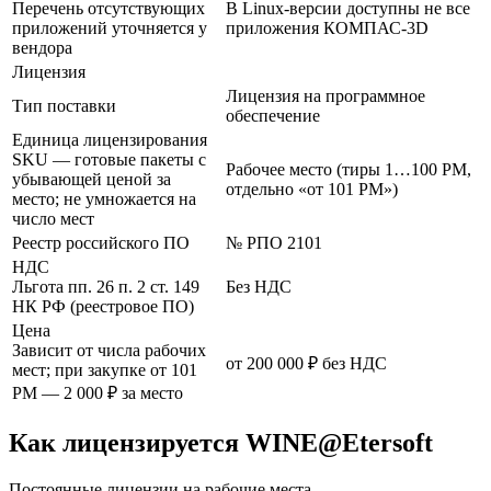
Перечень отсутствующих
В Linux-версии доступны не все
приложений уточняется у
приложения КОМПАС-3D
вендора
Лицензия
Лицензия на программное
Тип поставки
обеспечение
Единица лицензирования
SKU — готовые пакеты с
Рабочее место (тиры 1…100 РМ,
убывающей ценой за
отдельно «от 101 РМ»)
место; не умножается на
число мест
Реестр российского ПО
№ РПО 2101
НДС
Льгота пп. 26 п. 2 ст. 149
Без НДС
НК РФ (реестровое ПО)
Цена
Зависит от числа рабочих
от 200 000 ₽ без НДС
мест; при закупке от 101
РМ — 2 000 ₽ за место
Как лицензируется WINE@Etersoft
Постоянные лицензии на рабочие места