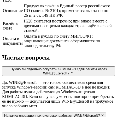
НДС
Продукт включён в Единый реестр российского
Основание
ПО (запись № 2101); применяется льгота по пп.
26 п. 2 ст. 149 НК РФ.
НДС считается построчно; при заказе вместе с
Расчёт в
другими позициями каждая строка идёт со своей
счёте
ставкой.
Оплата в рублях по счёту МИГСОФТ;
Оплата и
закрывающие документы оформляются по
документы
законодательству РФ.
Частые вопросы
Нужно ли отдельно покупать КОМПАС-3D для работы через
WINE@Etersoft?
Да. WINE@Etersoft — это только совместимая среда для
запуска Windows-версии; сам КОМПАС-3D в неё не входит.
Для работы нужна действующая Windows-лицензия
КОМПАС-3D. Если она у вас уже есть, повторно приобретать
её не нужно — докупается лишь WINE@Etersoft на требуемое
число рабочих мест.
На каких операционных системах работает WINE@Etersoft?