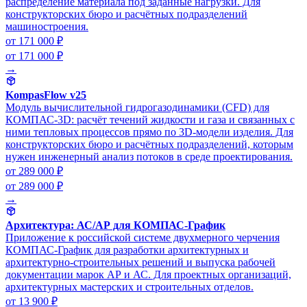
распределение материала под заданные нагрузки. Для
конструкторских бюро и расчётных подразделений
машиностроения.
от 171 000 ₽
от 171 000 ₽
→
KompasFlow v25
Модуль вычислительной гидрогазодинамики (CFD) для
КОМПАС-3D: расчёт течений жидкости и газа и связанных с
ними тепловых процессов прямо по 3D-модели изделия. Для
конструкторских бюро и расчётных подразделений, которым
нужен инженерный анализ потоков в среде проектирования.
от 289 000 ₽
от 289 000 ₽
→
Архитектура: АС/АР для КОМПАС-График
Приложение к российской системе двухмерного черчения
КОМПАС-График для разработки архитектурных и
архитектурно-строительных решений и выпуска рабочей
документации марок АР и АС. Для проектных организаций,
архитектурных мастерских и строительных отделов.
от 13 900 ₽