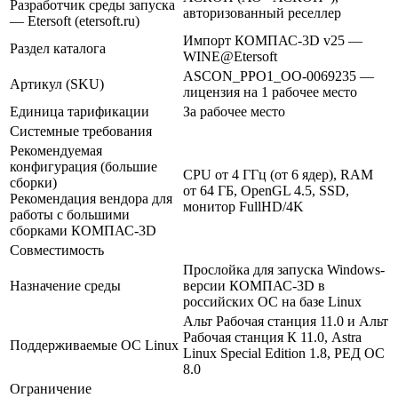
Разработчик среды запуска
авторизованный реселлер
— Etersoft (etersoft.ru)
Импорт КОМПАС-3D v25 —
Раздел каталога
WINE@Etersoft
ASCON_PPO1_ОО-0069235 —
Артикул (SKU)
лицензия на 1 рабочее место
Единица тарификации
За рабочее место
Системные требования
Рекомендуемая
конфигурация (большие
CPU от 4 ГГц (от 6 ядер), RAM
сборки)
от 64 ГБ, OpenGL 4.5, SSD,
Рекомендация вендора для
монитор FullHD/4K
работы с большими
сборками КОМПАС-3D
Совместимость
Прослойка для запуска Windows-
Назначение среды
версии КОМПАС-3D в
российских ОС на базе Linux
Альт Рабочая станция 11.0 и Альт
Рабочая станция К 11.0, Astra
Поддерживаемые ОС Linux
Linux Special Edition 1.8, РЕД ОС
8.0
Ограничение