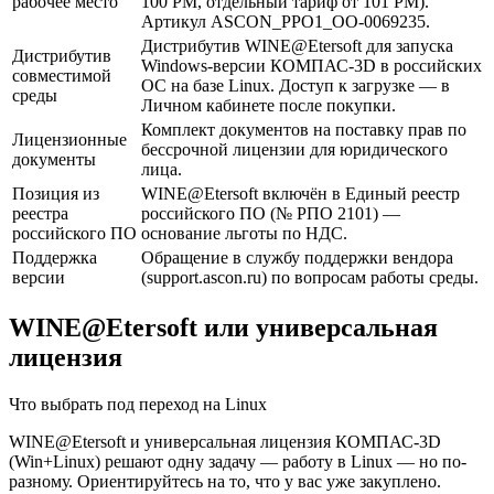
рабочее место
100 РМ, отдельный тариф от 101 РМ).
Артикул ASCON_PPO1_ОО-0069235.
Дистрибутив WINE@Etersoft для запуска
Дистрибутив
Windows-версии КОМПАС-3D в российских
совместимой
ОС на базе Linux. Доступ к загрузке — в
среды
Личном кабинете после покупки.
Комплект документов на поставку прав по
Лицензионные
бессрочной лицензии для юридического
документы
лица.
Позиция из
WINE@Etersoft включён в Единый реестр
реестра
российского ПО (№ РПО 2101) —
российского ПО
основание льготы по НДС.
Поддержка
Обращение в службу поддержки вендора
версии
(support.ascon.ru) по вопросам работы среды.
WINE@Etersoft или универсальная
лицензия
Что выбрать под переход на Linux
WINE@Etersoft и универсальная лицензия КОМПАС-3D
(Win+Linux) решают одну задачу — работу в Linux — но по-
разному. Ориентируйтесь на то, что у вас уже закуплено.