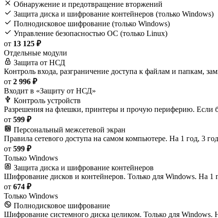
Обнаружение и предотвращение вторжений
Защита диска и шифрование контейнеров (только Windows)
Полнодисковое шифрование (только Windows)
Управление безопасностью ОС (только Linux)
от
13 125 ₽
Отдельные модули
Защита от НСД
Контроль входа, разграничение доступа к файлам и папкам, замк
от
2 996 ₽
Входит в «Защиту от НСД»
Контроль устройств
Разрешения на флешки, принтеры и прочую периферию. Если бер
от
599 ₽
Персональный межсетевой экран
Правила сетевого доступа на самом компьютере. На 1 год, 3 го
от
599 ₽
Только Windows
Защита диска и шифрование контейнеров
Шифрование дисков и контейнеров. Только для Windows. На 1 го
от
674 ₽
Только Windows
Полнодисковое шифрование
Шифрование системного диска целиком. Только для Windows. На