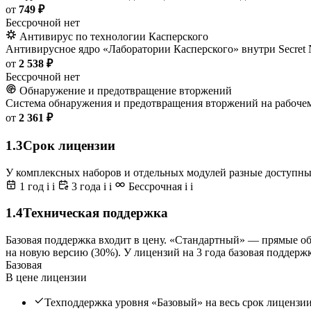
от
749 ₽
Бессрочной нет
Антивирус по технологии Касперского
Антивирусное ядро «Лаборатории Касперского» внутри Secret Ne
от
2 538 ₽
Бессрочной нет
Обнаружение и предотвращение вторжений
Система обнаружения и предотвращения вторжений на рабочем м
от
2 361 ₽
1.3
Срок лицензии
У комплексных наборов и отдельных модулей разные доступн
1 год
i
i
3 года
i
i
Бессрочная
i
i
1.4
Техническая поддержка
Базовая поддержка входит в цену. «Стандартный» — прямые о
на новую версию (30%). У лицензий на 3 года базовая поддержк
Базовая
В цене лицензии
Техподдержка уровня «Базовый» на весь срок лицензи