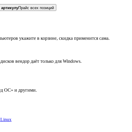
 артикулу
Прайс всех позиций
ьютеров укажите в корзине, скидка применится сама.
исков вендор даёт только для Windows.
ед ОС» и другими.
 Linux