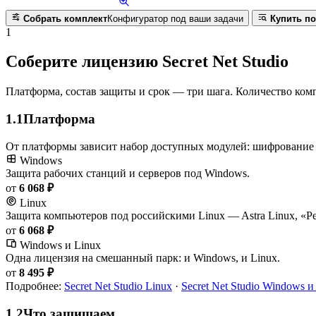
Собрать комплект
Конфигуратор под ваши задачи
Купить по
1
Соберите лицензию Secret Net Studio
Платформа, состав защиты и срок — три шага. Количество комп
1.1
Платформа
От платформы зависит набор доступных модулей: шифрование д
Windows
Защита рабочих станций и серверов под Windows.
от
6 068 ₽
Linux
Защита компьютеров под российскими Linux — Astra Linux, «Р
от
6 068 ₽
Windows и Linux
Одна лицензия на смешанный парк: и Windows, и Linux.
от
8 495 ₽
Подробнее:
Secret Net Studio Linux
·
Secret Net Studio Windows и
1.2
Что защищаем