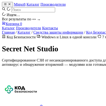
Migsoft
Каталог
Производители
Ищем…
Все результаты по «
» →
Корзина
0
Каталог
Производители
Контакты
Главная
/
Каталог
/
Средства защиты информации
/
Код Безопа
Код Безопасности
Windows и Linux в одной консоли
7 
Secret Net Studio
Сертифицированное СЗИ от несанкционированного доступа для 
антивирус и обнаружение вторжений — модулями или готовым