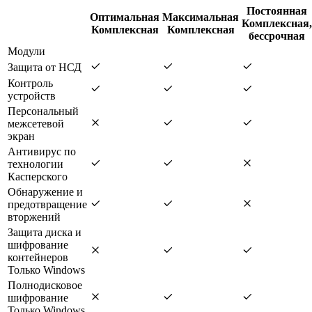
Постоянная
Оптимальная
Максимальная
Комплексная,
Комплексная
Комплексная
бессрочная
Модули
Защита от НСД
Контроль
устройств
Персональный
межсетевой
экран
Антивирус по
технологии
Касперского
Обнаружение и
предотвращение
вторжений
Защита диска и
шифрование
контейнеров
Только Windows
Полнодисковое
шифрование
Только Windows