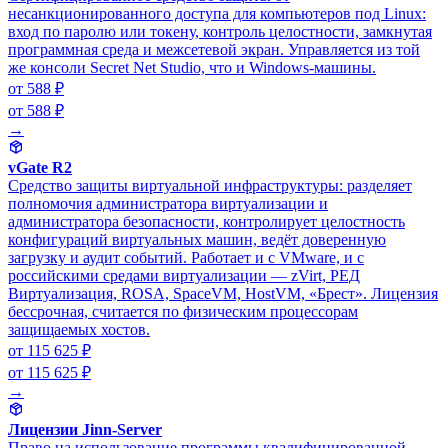
несанкционированного доступа для компьютеров под Linux:
вход по паролю или токену, контроль целостности, замкнутая
программная среда и межсетевой экран. Управляется из той
же консоли Secret Net Studio, что и Windows-машины.
от 588 ₽
от 588 ₽
→
vGate R2
Средство защиты виртуальной инфраструктуры: разделяет
полномочия администратора виртуализации и
администратора безопасности, контролирует целостность
конфигураций виртуальных машин, ведёт доверенную
загрузку и аудит событий. Работает и с VMware, и с
российскими средами виртуализации — zVirt, РЕД
Виртуализация, ROSA, SpaceVM, HostVM, «Брест». Лицензия
бессрочная, считается по физическим процессорам
защищаемых хостов.
от 115 625 ₽
от 115 625 ₽
→
Лицензии Jinn-Server
Право на использование программы квалифицированной