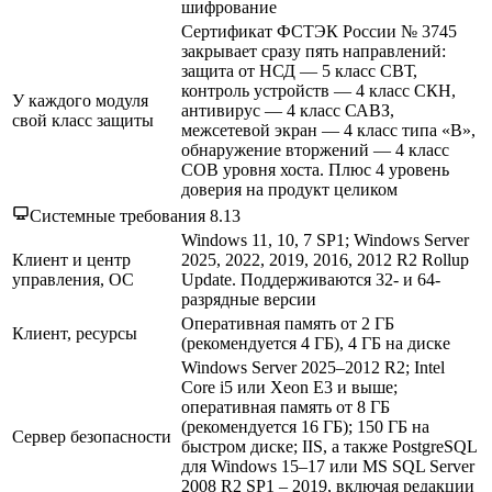
шифрование
Сертификат ФСТЭК России № 3745
закрывает сразу пять направлений:
защита от НСД — 5 класс СВТ,
контроль устройств — 4 класс СКН,
У каждого модуля
антивирус — 4 класс САВЗ,
свой класс защиты
межсетевой экран — 4 класс типа «В»,
обнаружение вторжений — 4 класс
СОВ уровня хоста. Плюс 4 уровень
доверия на продукт целиком
Системные требования 8.13
Windows 11, 10, 7 SP1; Windows Server
Клиент и центр
2025, 2022, 2019, 2016, 2012 R2 Rollup
управления, ОС
Update. Поддерживаются 32- и 64-
разрядные версии
Оперативная память от 2 ГБ
Клиент, ресурсы
(рекомендуется 4 ГБ), 4 ГБ на диске
Windows Server 2025–2012 R2; Intel
Core i5 или Xeon E3 и выше;
оперативная память от 8 ГБ
(рекомендуется 16 ГБ); 150 ГБ на
Сервер безопасности
быстром диске; IIS, а также PostgreSQL
для Windows 15–17 или MS SQL Server
2008 R2 SP1 – 2019, включая редакции