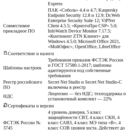
Express
ПАК «Соболь» 4.4 и 4.7; Kaspersky
Endpoint Security 12.8 и 12.9; Dr.Web
Enterprise Security Suite 12; ViPNet
Совместимое
Client 4.5.5; «КриптоПро CSP» 5.0;
прикладное ПО
InfoWatch Device Monitor 7.17.5;
«Континент ZTN Клиент» для
Windows 4.5.0; Microsoft Office 2021,
«МойОфис», OpenOffice, LibreOffice
Соответствие и налоги
Требования приказов ФСТЭК России
и ГОСТ 57580.1-2017; шаблоны
Шаблоны настроек
адаптируются под собственные
требования
Реестр российского
Secret Net Studio и Secret Net Studio-C
ПО
включены в реестр
Лицензии — без НДС; техподдержка и
НДС
установочный комплект — 22%
Сертификаты и версии
4 уровень доверия, 5 класс
защищённости СВТ, 4 класс СКН, 4
ФСТЭК России №
класс САВЗ, 4 класс МЭ типа «В», 4
3745
класс СОВ уровня хоста. Действует до