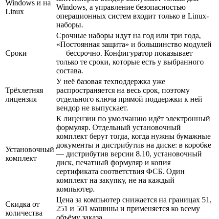
Windows и на
Windows, а управление безопасностью
Linux
операционных систем входит только в Linux-
наборы.
Срочные наборы идут на год или три года,
«Постоянная защита» и большинство модулей
Сроки
— бессрочно. Конфигуратор показывает
только те сроки, которые есть у выбранного
состава.
У неё базовая техподдержка уже
Трёхлетняя
распространяется на весь срок, поэтому
лицензия
отдельного ключа прямой поддержки к ней
вендор не выпускает.
К лицензии по умолчанию идёт электронный
формуляр. Отдельный установочный
комплект берут тогда, когда нужны бумажные
документы и дистрибутив на диске: в коробке
Установочный
— дистрибутив версии 8.10, установочный
комплект
диск, печатный формуляр и копия
сертификата соответствия ФСБ. Один
комплект на закупку, не на каждый
компьютер.
Цена за компьютер снижается на границах 51,
Скидка от
251 и 501 машины и применяется ко всему
количества
объёму заказа.