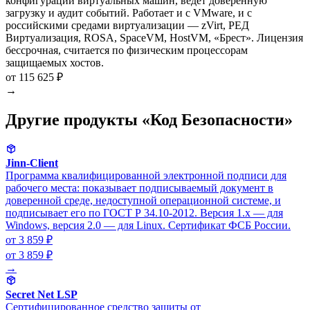
конфигураций виртуальных машин, ведёт доверенную
загрузку и аудит событий. Работает и с VMware, и с
российскими средами виртуализации — zVirt, РЕД
Виртуализация, ROSA, SpaceVM, HostVM, «Брест». Лицензия
бессрочная, считается по физическим процессорам
защищаемых хостов.
от 115 625 ₽
→
Другие продукты «Код Безопасности»
Jinn-Client
Программа квалифицированной электронной подписи для
рабочего места: показывает подписываемый документ в
доверенной среде, недоступной операционной системе, и
подписывает его по ГОСТ Р 34.10-2012. Версия 1.x — для
Windows, версия 2.0 — для Linux. Сертификат ФСБ России.
от 3 859 ₽
от 3 859 ₽
→
Secret Net LSP
Сертифицированное средство защиты от