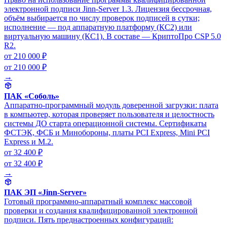
электронной подписи Jinn-Server 1.3. Лицензия бессрочная,
объём выбирается по числу проверок подписей в сутки;
исполнение — под аппаратную платформу (КС2) или
виртуальную машину (КС1). В составе — КриптоПро CSP 5.0
R2.
от 210 000 ₽
от 210 000 ₽
→
ПАК «Соболь»
Аппаратно-программный модуль доверенной загрузки: плата
в компьютер, которая проверяет пользователя и целостность
системы ДО старта операционной системы. Сертификаты
ФСТЭК, ФСБ и Минобороны, платы PCI Express, Mini PCI
Express и M.2.
от 32 400 ₽
от 32 400 ₽
→
ПАК ЭП «Jinn-Server»
Готовый программно-аппаратный комплекс массовой
проверки и создания квалифицированной электронной
подписи. Пять преднастроенных конфигураций: