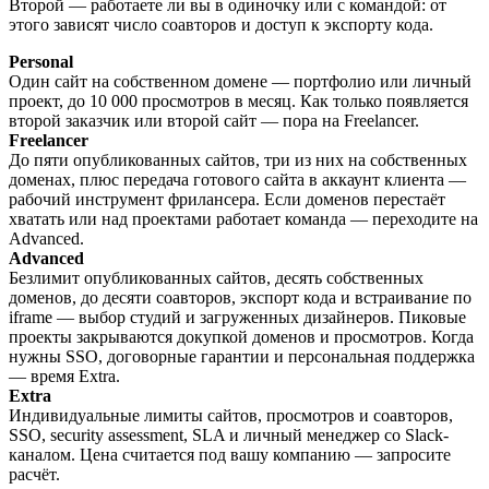
Второй — работаете ли вы в одиночку или с командой: от
этого зависят число соавторов и доступ к экспорту кода.
Personal
Один сайт на собственном домене — портфолио или личный
проект, до 10 000 просмотров в месяц. Как только появляется
второй заказчик или второй сайт — пора на Freelancer.
Freelancer
До пяти опубликованных сайтов, три из них на собственных
доменах, плюс передача готового сайта в аккаунт клиента —
рабочий инструмент фрилансера. Если доменов перестаёт
хватать или над проектами работает команда — переходите на
Advanced.
Advanced
Безлимит опубликованных сайтов, десять собственных
доменов, до десяти соавторов, экспорт кода и встраивание по
iframe — выбор студий и загруженных дизайнеров. Пиковые
проекты закрываются докупкой доменов и просмотров. Когда
нужны SSO, договорные гарантии и персональная поддержка
— время Extra.
Extra
Индивидуальные лимиты сайтов, просмотров и соавторов,
SSO, security assessment, SLA и личный менеджер со Slack-
каналом. Цена считается под вашу компанию — запросите
расчёт.