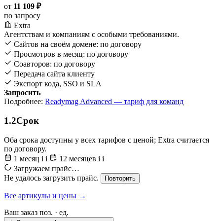
от
11 109 ₽
по запросу
Extra
Агентствам и компаниям с особыми требованиями.
Сайтов на своём домене: по договору
Просмотров в месяц: по договору
Соавторов: по договору
Передача сайта клиенту
Экспорт кода, SSO и SLA
Запросить
Подробнее:
Readymag Advanced — тариф для команд
1.2
Срок
Оба срока доступны у всех тарифов с ценой; Extra считается
по договору.
1 месяц
i
i
12 месяцев
i
i
Загружаем прайс…
Не удалось загрузить прайс.
Повторить
Все артикулы и цены →
Ваш заказ
поз. ·
ед.