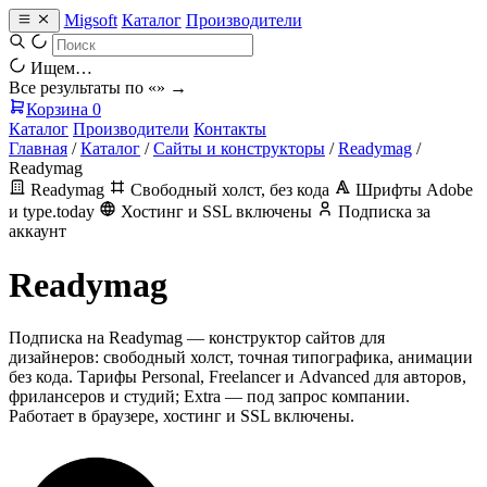
Migsoft
Каталог
Производители
Ищем…
Все результаты по «
» →
Корзина
0
Каталог
Производители
Контакты
Главная
/
Каталог
/
Сайты и конструкторы
/
Readymag
/
Readymag
Readymag
Свободный холст, без кода
Шрифты Adobe
и type.today
Хостинг и SSL включены
Подписка за
аккаунт
Readymag
Подписка на Readymag — конструктор сайтов для
дизайнеров: свободный холст, точная типографика, анимации
без кода. Тарифы Personal, Freelancer и Advanced для авторов,
фрилансеров и студий; Extra — под запрос компании.
Работает в браузере, хостинг и SSL включены.