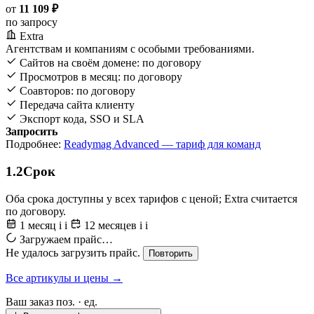
от
11 109 ₽
по запросу
Extra
Агентствам и компаниям с особыми требованиями.
Сайтов на своём домене: по договору
Просмотров в месяц: по договору
Соавторов: по договору
Передача сайта клиенту
Экспорт кода, SSO и SLA
Запросить
Подробнее:
Readymag Advanced — тариф для команд
1.2
Срок
Оба срока доступны у всех тарифов с ценой; Extra считается
по договору.
1 месяц
i
i
12 месяцев
i
i
Загружаем прайс…
Не удалось загрузить прайс.
Повторить
Все артикулы и цены →
Ваш заказ
поз. ·
ед.