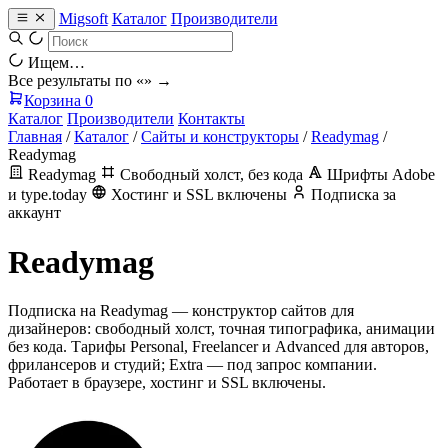
Migsoft
Каталог
Производители
Ищем…
Все результаты по «
» →
Корзина
0
Каталог
Производители
Контакты
Главная
/
Каталог
/
Сайты и конструкторы
/
Readymag
/
Readymag
Readymag
Свободный холст, без кода
Шрифты Adobe
и type.today
Хостинг и SSL включены
Подписка за
аккаунт
Readymag
Подписка на Readymag — конструктор сайтов для
дизайнеров: свободный холст, точная типографика, анимации
без кода. Тарифы Personal, Freelancer и Advanced для авторов,
фрилансеров и студий; Extra — под запрос компании.
Работает в браузере, хостинг и SSL включены.