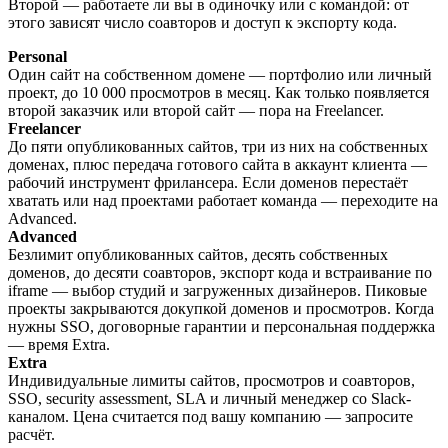
Второй — работаете ли вы в одиночку или с командой: от
этого зависят число соавторов и доступ к экспорту кода.
Personal
Один сайт на собственном домене — портфолио или личный
проект, до 10 000 просмотров в месяц. Как только появляется
второй заказчик или второй сайт — пора на Freelancer.
Freelancer
До пяти опубликованных сайтов, три из них на собственных
доменах, плюс передача готового сайта в аккаунт клиента —
рабочий инструмент фрилансера. Если доменов перестаёт
хватать или над проектами работает команда — переходите на
Advanced.
Advanced
Безлимит опубликованных сайтов, десять собственных
доменов, до десяти соавторов, экспорт кода и встраивание по
iframe — выбор студий и загруженных дизайнеров. Пиковые
проекты закрываются докупкой доменов и просмотров. Когда
нужны SSO, договорные гарантии и персональная поддержка
— время Extra.
Extra
Индивидуальные лимиты сайтов, просмотров и соавторов,
SSO, security assessment, SLA и личный менеджер со Slack-
каналом. Цена считается под вашу компанию — запросите
расчёт.