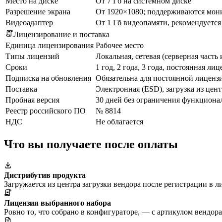
Место на диске
От 7 Гб на системном диске
Разрешение экрана
От 1920×1080; поддерживаются мон
Видеоадаптер
От 1 Гб видеопамяти, рекомендуется
Лицензирование и поставка
Единица лицензирования
Рабочее место
Типы лицензий
Локальная, сетевая (серверная часть
Сроки
1 год, 2 года, 3 года, постоянная лиц
Подписка на обновления
Обязательна для постоянной лицензи
Поставка
Электронная (ESD), загрузка из цент
Пробная версия
30 дней без ограничения функциона
Реестр российского ПО
№ 8814
НДС
Не облагается
Что вы получаете после оплаты
Дистрибутив продукта
Загружается из центра загрузки вендора после регистрации в л
Лицензия выбранного набора
Ровно то, что собрано в конфигураторе, — с артикулом вендор