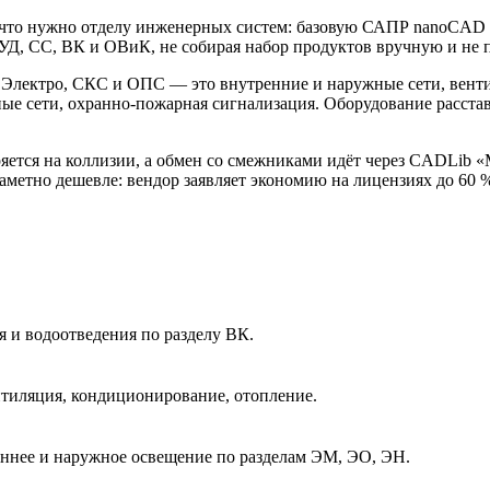
 что нужно отделу инженерных систем: базовую САПР nanoCAD
, СС, ВК и ОВиК, не собирая набор продуктов вручную и не пе
Электро, СКС и ОПС — это внутренние и наружные сети, венти
ые сети, охранно-пожарная сигнализация. Оборудование расста
еряется на коллизии, а обмен со смежниками идёт через CADLib
заметно дешевле: вендор заявляет экономию на лицензиях до 60 
 и водоотведения по разделу ВК.
иляция, кондиционирование, отопление.
ннее и наружное освещение по разделам ЭМ, ЭО, ЭН.