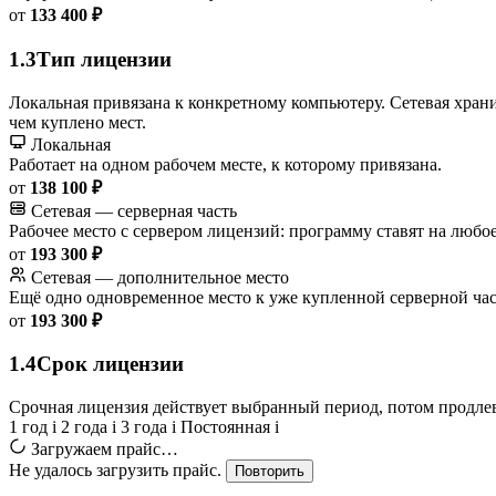
от
133 400 ₽
1.3
Тип лицензии
Локальная привязана к конкретному компьютеру. Сетевая храни
чем куплено мест.
Локальная
Работает на одном рабочем месте, к которому привязана.
от
138 100 ₽
Сетевая — серверная часть
Рабочее место с сервером лицензий: программу ставят на любо
от
193 300 ₽
Сетевая — дополнительное место
Ещё одно одновременное место к уже купленной серверной час
от
193 300 ₽
1.4
Срок лицензии
Срочная лицензия действует выбранный период, потом продлевае
1 год
i
2 года
i
3 года
i
Постоянная
i
Загружаем прайс…
Не удалось загрузить прайс.
Повторить