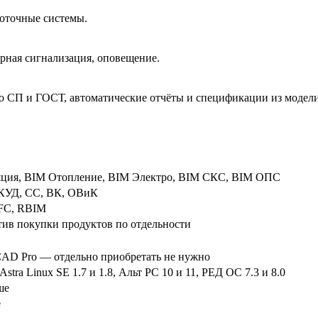
оточные системы.
ная сигнализация, оповещение.
по СП и ГОСТ, автоматические отчёты и спецификации из модели
яция, BIM Отопление, BIM Электро, BIM СКС, BIM ОПС
КУД, СС, ВК, ОВиК
FC, RBIM
тив покупки продуктов по отдельности
CAD Pro — отдельно приобретать не нужно
Astra Linux SE 1.7 и 1.8, Альт РС 10 и 11, РЕД ОС 7.3 и 8.0
ше
е