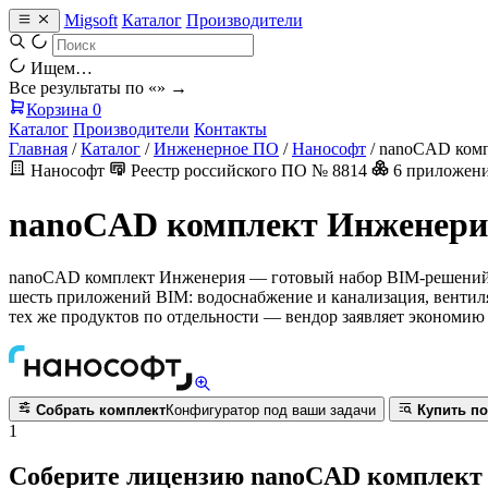
Migsoft
Каталог
Производители
Ищем…
Все результаты по «
» →
Корзина
0
Каталог
Производители
Контакты
Главная
/
Каталог
/
Инженерное ПО
/
Нанософт
/
nanoCAD ком
Нанософт
Реестр российского ПО № 8814
6 приложен
nanoCAD комплект Инженери
nanoCAD комплект Инженерия — готовый набор BIM-решений 
шесть приложений BIM: водоснабжение и канализация, вентиля
тех же продуктов по отдельности — вендор заявляет экономию 
Собрать комплект
Конфигуратор под ваши задачи
Купить по
1
Соберите лицензию nanoCAD комплект