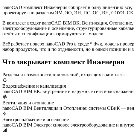
nanoCAD комплект Инженерия собирает в одну лицензию всё,
проектирует по разделам ЭМ, ЭО, ЭН, ПС, ОС, ВН, СОУЭ, СКУД
В комплект входят nanoCAD BIM ВК, Вентиляция, Отопление, 
электрооборудование и освещение, структурированные кабельн
отчёты и спецификации формируются из модели.
Всё работает поверх nanoCAD Pro в среде *.dwg, модель пров
набор продуктов, что и по отдельности, но в одной позиции и 
Что закрывает комплект Инженерия
Разделы и возможности приложений, входящих в комплект.
Водоснабжение и канализация
nanoCAD BIM ВК: внутренние и наружные сети водоснабжения
Вентиляция и отопление
nanoCAD BIM Вентиляция и Отопление: системы ОВиК — вент
Электроснабжение и освещение
nanoCAD BIM Электро: силовое электрооборудование и внутре