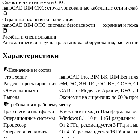
Слаботочные системы и СКС
nanoCAD BIM СКС: структурированные кабельные сети и слаб
Охранно-пожарная сигнализация
nanoCAD BIM ОПС: системы безопасности — охранная и пожар
Расчёты и спецификации
Автоматическая и ручная расстановка оборудования, расчёты 
Характеристики
Назначение и состав
Что входит
nanoCAD Pro, BIM ВК, BIM Вентил
Разделы проектирования
ЭМ, ЭО, ЭН, ПС, ОС, ВН, СОУЭ, С
Обмен данными
CADLib «Модель и Архив», DWG, I
Выгода
Экономия на лицензиях до 60 % про
Требования к рабочему месту
Графическая платформа
В комплект входит Платформа nano
Операционные системы
Windows 8.1, 10 и 11 (64-разрядные); 
Процессор
От 2 ГГц, рекомендуется 3 ГГц и вы
Оперативная память
От 4 Гб, рекомендуется 16 Гб и выш