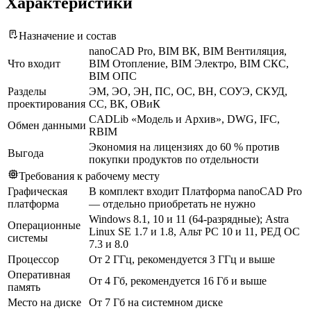
Характеристики
Назначение и состав
nanoCAD Pro, BIM ВК, BIM Вентиляция,
Что входит
BIM Отопление, BIM Электро, BIM СКС,
BIM ОПС
Разделы
ЭМ, ЭО, ЭН, ПС, ОС, ВН, СОУЭ, СКУД,
проектирования
СС, ВК, ОВиК
CADLib «Модель и Архив», DWG, IFC,
Обмен данными
RBIM
Экономия на лицензиях до 60 % против
Выгода
покупки продуктов по отдельности
Требования к рабочему месту
Графическая
В комплект входит Платформа nanoCAD Pro
платформа
— отдельно приобретать не нужно
Windows 8.1, 10 и 11 (64-разрядные); Astra
Операционные
Linux SE 1.7 и 1.8, Альт РС 10 и 11, РЕД ОС
системы
7.3 и 8.0
Процессор
От 2 ГГц, рекомендуется 3 ГГц и выше
Оперативная
От 4 Гб, рекомендуется 16 Гб и выше
память
Место на диске
От 7 Гб на системном диске