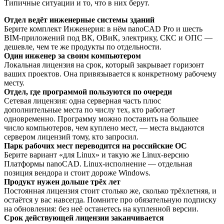
Типичные ситуации и то, что в них берут.
Отдел ведёт инженерные системы зданий
Берите комплект Инженерия: в нём nanoCAD Pro и шесть
BIM-приложений под ВК, ОВиК, электрику, СКС и ОПС —
дешевле, чем те же продукты по отдельности.
Один инженер за своим компьютером
Локальная лицензия на срок, который закрывает горизонт
ваших проектов. Она привязывается к конкретному рабочему
месту.
Отдел, где программой пользуются по очереди
Сетевая лицензия: одна серверная часть плюс
дополнительные места по числу тех, кто работает
одновременно. Программу можно поставить на большее
число компьютеров, чем куплено мест, — места выдаются
сервером лицензий тому, кто запросил.
Парк рабочих мест переводится на российские ОС
Берите вариант «для Linux» и такую же Linux-версию
Платформы nanoCAD. Linux-исполнение — отдельная
позиция вендора и стоит дороже Windows.
Продукт нужен дольше трёх лет
Постоянная лицензия стоит столько же, сколько трёхлетняя, и
остаётся у вас навсегда. Помните про обязательную подписку
на обновления: без неё останетесь на купленной версии.
Срок действующей лицензии заканчивается