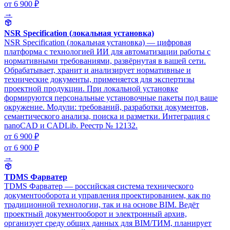
от 6 900 ₽
→
NSR Specification (локальная установка)
NSR Specification (локальная установка) — цифровая
платформа с технологией ИИ для автоматизации работы с
нормативными требованиями, развёрнутая в вашей сети.
Обрабатывает, хранит и анализирует нормативные и
технические документы, применяется для экспертизы
проектной продукции. При локальной установке
формируются персональные установочные пакеты под ваше
окружение. Модули: требований, разработки документов,
семантического анализа, поиска и разметки. Интеграция с
nanoCAD и CADLib. Реестр № 12132.
от 6 900 ₽
от 6 900 ₽
→
TDMS Фарватер
TDMS Фарватер — российская система технического
документооборота и управления проектированием, как по
традиционной технологии, так и на основе BIM. Ведёт
проектный документооборот и электронный архив,
организует среду общих данных для BIM/ТИМ, планирует