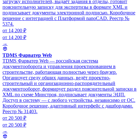
загрузку исполнителей, выдаёт задания в отделы, готовит
пояснительную записку для экспертизы в формате XML и
подписывает документы электронной подписью. Коробочное
решение с интеграцией с Платформой nanoCAD. Реестр №
5374.
от 14 200 ₽
от 14 200 ₽
→
TDMS Фарватер Web
TDMS Фарватер Web — российская система
документооборота и управления проектированием в
строительстве, работающая полностью через браузер.
Организует среду общих данных, ведёт проектно-
строительный и организационно-распорядительный
документооборот, формирует раздел пояснительной записки в
XML по схеме Минстроя, подписывает документы ЭЦП.
Доступ в систему — с любого устройства, независимо от ОС.
Коробочное решение, адаптивный интерфейс с дашбордами.
Реестр № 31403.
от 20 500 ₽
от 20 500 ₽
→