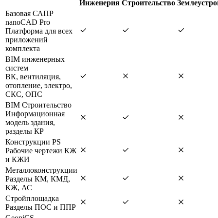
Инженерия
Строительство
Землеустро
Базовая САПР
nanoCAD Pro
Платформа для всех
приложений
комплекта
BIM инженерных
систем
ВК, вентиляция,
отопление, электро,
СКС, ОПС
BIM Строительство
Информационная
модель здания,
разделы КР
Конструкции PS
Рабочие чертежи КЖ
и КЖИ
Металлоконструкции
Разделы КМ, КМД,
КЖ, АС
Стройплощадка
Разделы ПОС и ППР
GeoniCS