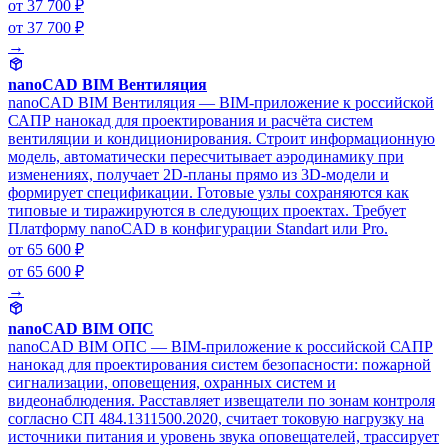
от 37 700 ₽
от 37 700 ₽
→
nanoCAD BIM Вентиляция
nanoCAD BIM Вентиляция — BIM-приложение к российской
САПР нанокад для проектирования и расчёта систем
вентиляции и кондиционирования. Строит информационную
модель, автоматически пересчитывает аэродинамику при
изменениях, получает 2D-планы прямо из 3D-модели и
формирует спецификации. Готовые узлы сохраняются как
типовые и тиражируются в следующих проектах. Требует
Платформу nanoCAD в конфигурации Standart или Pro.
от 65 600 ₽
от 65 600 ₽
→
nanoCAD BIM ОПС
nanoCAD BIM ОПС — BIM-приложение к российской САПР
нанокад для проектирования систем безопасности: пожарной
сигнализации, оповещения, охранных систем и
видеонаблюдения. Расставляет извещатели по зонам контроля
согласно СП 484.1311500.2020, считает токовую нагрузку на
источники питания и уровень звука оповещателей, трассирует