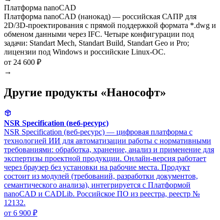
Платформа nanoCAD
Платформа nanoCAD (нанокад) — российская САПР для
2D/3D-проектирования с прямой поддержкой формата *.dwg и
обменом данными через IFC. Четыре конфигурации под
задачи: Standart Mech, Standart Build, Standart Geo и Pro;
лицензии под Windows и российские Linux-ОС.
от 24 600 ₽
→
Другие продукты «Нанософт»
NSR Specification (веб-ресурс)
NSR Specification (веб-ресурс) — цифровая платформа с
технологией ИИ для автоматизации работы с нормативными
требованиями: обработка, хранение, анализ и применение для
экспертизы проектной продукции. Онлайн-версия работает
через браузер без установки на рабочие места. Продукт
состоит из модулей (требований, разработки документов,
семантического анализа), интегрируется с Платформой
nanoCAD и CADLib. Российское ПО из реестра, реестр №
12132.
от 6 900 ₽