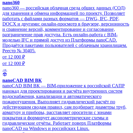
nano360
nano360 — российская облачная среда общих данных (СОД)
для хранения и обмена информацией по проекту. Позволяет
работать с файлами разных форматов — DWG, IFC, PDF,
DOCX и другими: онлайн-просмотр в браузере, версионность
и сравнение версий, комментирование и согласование,
разграничение прав доступа. Есть онлайн-работа с BIM-
моделью IFC и прямой доступ из Платформы nanoCAD.
Продаётся пакетами пользователей с облачным хранилищем.
Реестр № 30405.
от 12 000 ₽
от 12 000 ₽
→
nanoCAD BIM ВК
nanoCAD BIM ВК — BIM-приложение к российской САПР
нанокад для проектирования и расчёта внутренних систем
водоснабжения, канализации и автоматического
пожаротушения. Выполняет гидравлический расчёт по
действующим сводам правил, сам подбирает диаметры труб,
арматуру и приборы, расставляет оросители с зонами
покрытия и формирует аксонометрические схемы и
гидравлические отчёты. Работает поверх Платформы
nanoCAD на Windows и российских Linux.