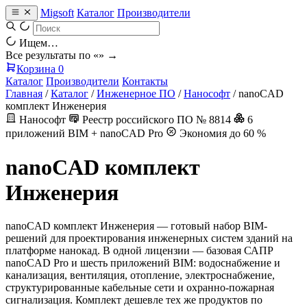
Migsoft
Каталог
Производители
Ищем…
Все результаты по «
» →
Корзина
0
Каталог
Производители
Контакты
Главная
/
Каталог
/
Инженерное ПО
/
Нанософт
/
nanoCAD
комплект Инженерия
Нанософт
Реестр российского ПО № 8814
6
приложений BIM + nanoCAD Pro
Экономия до 60 %
nanoCAD комплект
Инженерия
nanoCAD комплект Инженерия — готовый набор BIM-
решений для проектирования инженерных систем зданий на
платформе нанокад. В одной лицензии — базовая САПР
nanoCAD Pro и шесть приложений BIM: водоснабжение и
канализация, вентиляция, отопление, электроснабжение,
структурированные кабельные сети и охранно-пожарная
сигнализация. Комплект дешевле тех же продуктов по