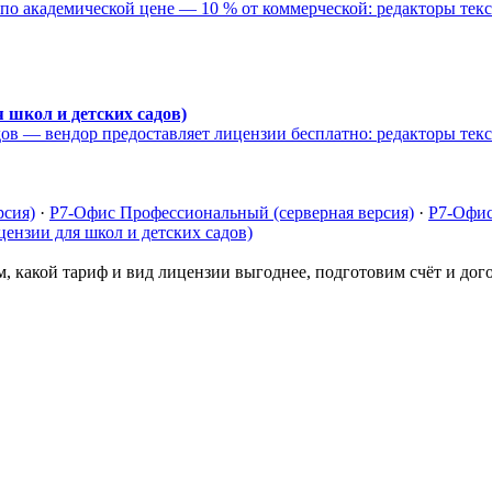
по академической цене — 10 % от коммерческой: редакторы текс
 школ и детских садов)
ов — вендор предоставляет лицензии бесплатно: редакторы текс
рсия)
·
Р7-Офис Профессиональный (серверная версия)
·
Р7-Офис
ензии для школ и детских садов)
, какой тариф и вид лицензии выгоднее, подготовим счёт и дог