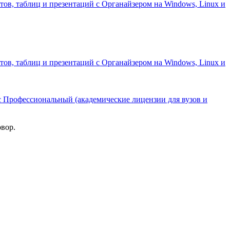
тов, таблиц и презентаций с Органайзером на Windows, Linux и
тов, таблиц и презентаций с Органайзером на Windows, Linux и
 Профессиональный (академические лицензии для вузов и
овор.