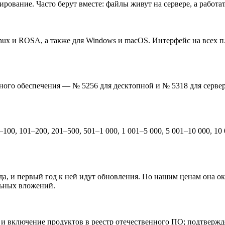
ирование. Часто берут вместе: файлы живут на сервере, а работа
inux и ROSA, а также для Windows и macOS. Интерфейс на всех 
много обеспечения — № 5256 для десктопной и № 5318 для серве
100, 101–200, 201–500, 501–1 000, 1 001–5 000, 5 001–10 000, 10 
егда, и первый год к ней идут обновления. По нашим ценам она о
льных вложений.
З и включение продуктов в реестр отечественного ПО; подтвер