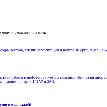
е модули расширения к ним.
кторы текстов, таблиц, презентаций и почтовый органайзер на W
стной работы в инфраструктуре организации: файловый диск с п
ль администратора с LDAP и SSO.
узов и колледжей)