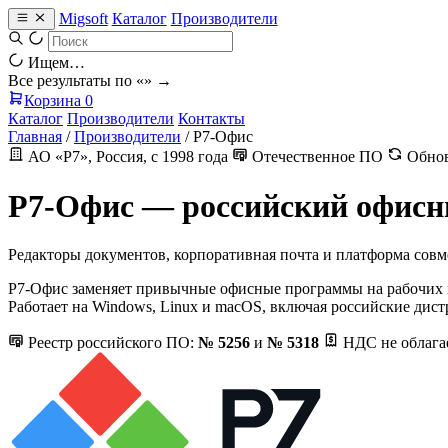
Migsoft
Каталог
Производители
Ищем…
Все результаты по «
» →
Корзина
0
Каталог
Производители
Контакты
Главная
/
Производители
/
Р7-Офис
АО «Р7», Россия, с 1998 года
Отечественное ПО
Обнов
Р7-Офис — российский офисны
Редакторы документов, корпоративная почта и платформа совм
Р7-Офис заменяет привычные офисные программы на рабочих м
Работает на Windows, Linux и macOS, включая российские дист
Реестр российского ПО:
№ 5256
и
№ 5318
НДС не облага