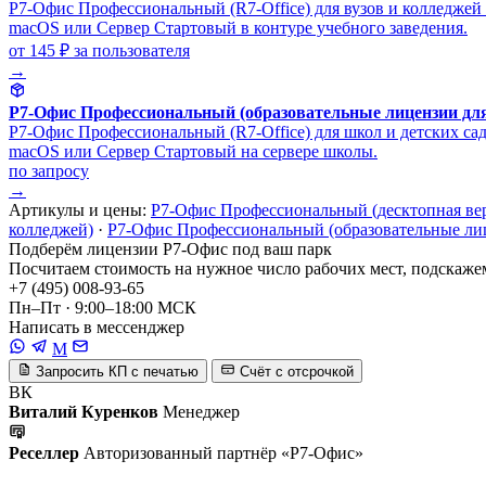
Р7-Офис Профессиональный (R7-Office) для вузов и колледжей 
macOS или Сервер Стартовый в контуре учебного заведения.
от 145 ₽
за пользователя
→
Р7-Офис Профессиональный (образовательные лицензии для
Р7-Офис Профессиональный (R7-Office) для школ и детских сад
macOS или Сервер Стартовый на сервере школы.
по запросу
→
Артикулы и цены:
Р7-Офис Профессиональный (десктопная ве
колледжей)
·
Р7-Офис Профессиональный (образовательные лиц
Подберём лицензии Р7-Офис под ваш парк
Посчитаем стоимость на нужное число рабочих мест, подскажем
+7 (495) 008-93-65
Пн–Пт · 9:00–18:00 МСК
Написать в мессенджер
M
Запросить КП с печатью
Счёт с отсрочкой
ВК
Виталий Куренков
Менеджер
Реселлер
Авторизованный партнёр «Р7-Офис»