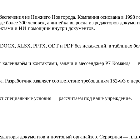
спечения из Нижнего Новгорода. Компания основана в 1998 год
де более 300 человек, а линейка выросла из редакторов документ
ектами и ИИ-помощник внутри документов.
DOCX, XLSX, PPTX, ODT и PDF без искажений, в таблицах более
с календарём и контактами, задачи и мессенджер Р7-Команда — 
ра. Разработчик заявляет соответствие требованиям 152-ФЗ о пе
уют специальные условия — рассчитаем под ваше учреждение.
едакторы документов и почтовый органайзер. Серверная — плат