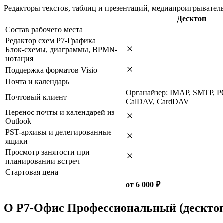
Редакторы текстов, таблиц и презентаций, медиапроигрыватель 
Десктоп
Состав рабочего места
Редактор схем Р7-Графика
Блок-схемы, диаграммы, BPMN-
нотация
Поддержка форматов Visio
Почта и календарь
Органайзер: IMAP, SMTP, P
Почтовый клиент
CalDAV, CardDAV
Перенос почты и календарей из
Outlook
PST-архивы и делегированные
ящики
Просмотр занятости при
планировании встреч
Стартовая цена
от 6 000 ₽
О Р7-Офис Профессиональный (десктоп