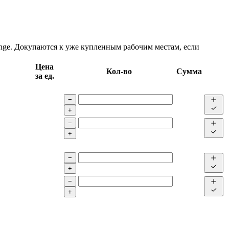
nge. Докупаются к уже купленным рабочим местам, если
Цена
Кол-во
Сумма
за ед.
−
+
−
+
−
+
−
+