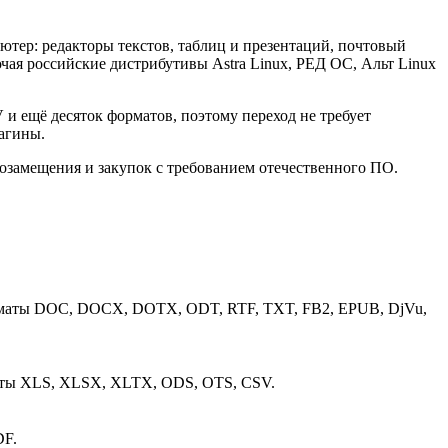
тер: редакторы текстов, таблиц и презентаций, почтовый
чая российские дистрибутивы Astra Linux, РЕД ОС, Альт Linux
и ещё десяток форматов, поэтому переход не требует
лагины.
озамещения и закупок с требованием отечественного ПО.
орматы DOC, DOCX, DOTX, ODT, RTF, TXT, FB2, EPUB, DjVu,
маты XLS, XLSX, XLTX, ODS, OTS, CSV.
DF.