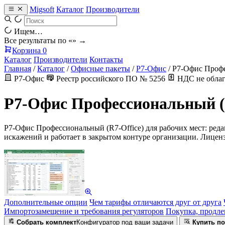
Migsoft
Каталог
Производители
Ищем…
Все результаты по «
» →
Корзина
0
Каталог
Производители
Контакты
Главная
/
Каталог
/
Офисные пакеты
/
Р7-Офис
/
Р7-Офис Профе
Р7-Офис
Реестр российского ПО № 5256
НДС не облаг
Р7-Офис Профессиональный (
Р7-Офис Профессиональный (R7-Office) для рабочих мест: ред
искажений и работает в закрытом контуре организации. Лицензи
Дополнительные опции
Чем тарифы отличаются друг от друга
Импортозамещение и требования регуляторов
Покупка, продле
Собрать комплект
Конфигуратор под ваши задачи
Купить по