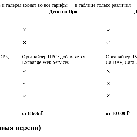
и галерея входят во все тарифы — в таблице только различия.
Десктоп Про
Д
OP3,
Органайзер ПРО: добавляется
Органайзер: I
Exchange Web Services
CalDAV, Card
от 8 606 ₽
от 10 600 ₽
ная версия)