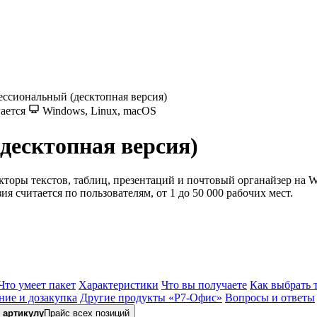
ссиональный (десктопная версия)
ается
Windows, Linux, macOS
десктопная версия)
акторы текстов, таблиц, презентаций и почтовый органайзер н
я считается по пользователям, от 1 до 50 000 рабочих мест.
Что умеет пакет
Характеристики
Что вы получаете
Как выбрать 
ние и дозакупка
Другие продукты «Р7-Офис»
Вопросы и ответы
 артикулу
Прайс всех позиций