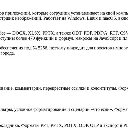
 приложений, которые сотрудник устанавливает на свой компью
отрщик изображений. Работает на Windows, Linux и macOS, вклю
fice — DOCX, XLSX, PPTX, а также ODT, PDF, PDF/A, RTF, CSV 
ступны более 470 функций и формул, макросы на JavaScript и п
беспечения под № 5256, поэтому подходит для проектов импорт
города.
рование, комментарии, перекрёстные ссылки и колонтитулы. Ф
ильтры, условное форматирование и сценарии «что если». Фор
докладчика. Форматы PPT, PPTX, POTX, ODP, OTP и экспорт в P