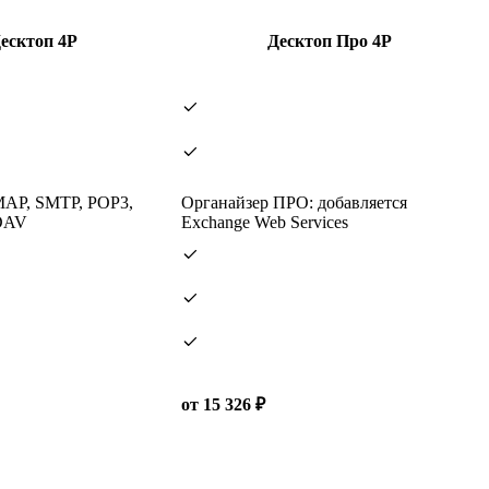
есктоп 4Р
Десктоп Про 4Р
MAP, SMTP, POP3,
Органайзер ПРО: добавляется
DAV
Exchange Web Services
от 15 326 ₽