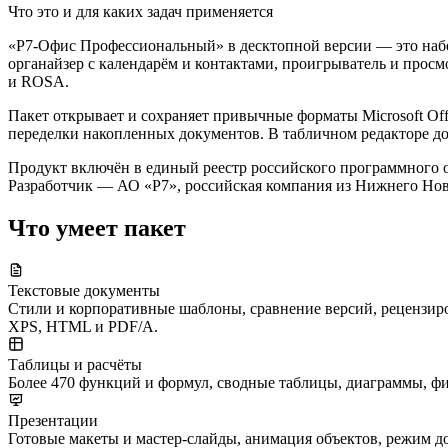
Что это и для каких задач применяется
«Р7-Офис Профессиональный» в десктопной версии — это набор
органайзер с календарём и контактами, проигрыватель и просм
и ROSA.
Пакет открывает и сохраняет привычные форматы Microsoft Of
переделки накопленных документов. В табличном редакторе до
Продукт включён в единый реестр российского программного о
Разработчик — АО «Р7», российская компания из Нижнего Нов
Что умеет пакет
Текстовые документы
Стили и корпоративные шаблоны, сравнение версий, рецензи
XPS, HTML и PDF/A.
Таблицы и расчёты
Более 470 функций и формул, сводные таблицы, диаграммы, ф
Презентации
Готовые макеты и мастер-слайды, анимация объектов, режим 