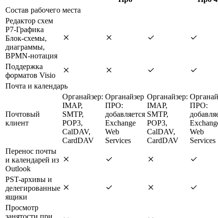
Состав рабочего места
Редактор схем
Р7-Графика
Блок-схемы,
диаграммы,
BPMN-нотация
Поддержка
форматов Visio
Почта и календарь
Органайзер:
Органайзер
Органайзер:
Органай
IMAP,
ПРО:
IMAP,
ПРО:
Почтовый
SMTP,
добавляется
SMTP,
добавля
клиент
POP3,
Exchange
POP3,
Exchang
CalDAV,
Web
CalDAV,
Web
CardDAV
Services
CardDAV
Services
Перенос почты
и календарей из
Outlook
PST-архивы и
делегированные
ящики
Просмотр
занятости при