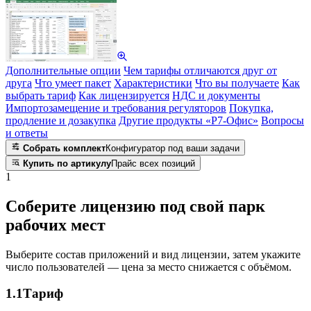
Дополнительные опции
Чем тарифы отличаются друг от
друга
Что умеет пакет
Характеристики
Что вы получаете
Как
выбрать тариф
Как лицензируется
НДС и документы
Импортозамещение и требования регуляторов
Покупка,
продление и дозакупка
Другие продукты «Р7-Офис»
Вопросы
и ответы
Собрать комплект
Конфигуратор под ваши задачи
Купить по артикулу
Прайс всех позиций
1
Соберите лицензию под свой парк
рабочих мест
Выберите состав приложений и вид лицензии, затем укажите
число пользователей — цена за место снижается с объёмом.
1.1
Тариф