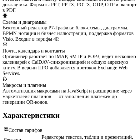
докладчика. Форматы PPT, PPTX, POTX, ODP, OTP и экспорт
в PDF.
Схемы и диаграммы
Векторный редактор Р7-Графика: блок-схемы, диаграммы,
BPMN-нотация и бизнес-иллюстрации, поддержка форматов
Visio. Входит в тарифы 4Р.
Почта, календарь и контакты
Органайзер работает по IMAP, SMTP и POP3, ведёт несколько
календарей с CalDAV-синхронизацией и общую адресную
книгу. В версии ПРО добавляется протокол Exchange Web
Services.
Макросы и плагины
Автоматизация макросами на JavaScript и расширение через
маркетплейс плагинов — от заполнения платёжек до
генерации QR-кодов.
Характеристики
Состав тарифов
Редакторы текстов, таблиц и презентаций,
Десктоп