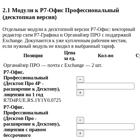
2.1
Модули к Р7-Офис Профессиональный
(десктопная версия)
Отдельные модули к десктопной версии Р7-Офис: векторный
редактор схем Р7-Графика и Органайзер ПРО с поддержкой
Exchange. Докупаются к уже купленным рабочим местам,
если нужный модуль не входил в выбранный тариф.
Цена
Позиция
Кол-во
С
за ед.
Органайзер ПРО — почта с Exchange
— 2 шт.
Р7-Офис.
Профессиональный
−
(Десктоп Про 4Р -
расширение к Десктопу),
+
лицензия на 1 год
R7D4P.UE.RS.1Y1Y0.0725
Р7-Офис.
Профессиональный
(Десктоп Про -
−
расширение к Десктопу),
лицензия с правом
+
бессрочного