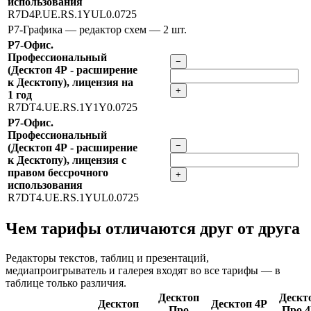
использования
R7D4P.UE.RS.1YUL0.0725
Р7-Графика — редактор схем
— 2 шт.
Р7-Офис.
Профессиональный
−
(Десктоп 4Р - расширение
к Десктопу), лицензия на
+
1 год
R7DT4.UE.RS.1Y1Y0.0725
Р7-Офис.
Профессиональный
−
(Десктоп 4Р - расширение
к Десктопу), лицензия с
правом бессрочного
+
использования
R7DT4.UE.RS.1YUL0.0725
Чем тарифы отличаются друг от друга
Редакторы текстов, таблиц и презентаций,
медиапроигрыватель и галерея входят во все тарифы — в
таблице только различия.
Десктоп
Дескт
Десктоп
Десктоп 4Р
Про
Про 4