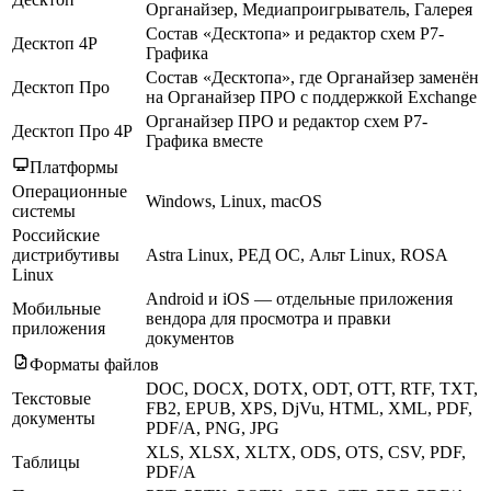
Органайзер, Медиапроигрыватель, Галерея
Состав «Десктопа» и редактор схем Р7-
Десктоп 4Р
Графика
Состав «Десктопа», где Органайзер заменён
Десктоп Про
на Органайзер ПРО с поддержкой Exchange
Органайзер ПРО и редактор схем Р7-
Десктоп Про 4Р
Графика вместе
Платформы
Операционные
Windows, Linux, macOS
системы
Российские
дистрибутивы
Astra Linux, РЕД ОС, Альт Linux, ROSA
Linux
Android и iOS — отдельные приложения
Мобильные
вендора для просмотра и правки
приложения
документов
Форматы файлов
DOC, DOCX, DOTX, ODT, OTT, RTF, TXT,
Текстовые
FB2, EPUB, XPS, DjVu, HTML, XML, PDF,
документы
PDF/A, PNG, JPG
XLS, XLSX, XLTX, ODS, OTS, CSV, PDF,
Таблицы
PDF/A