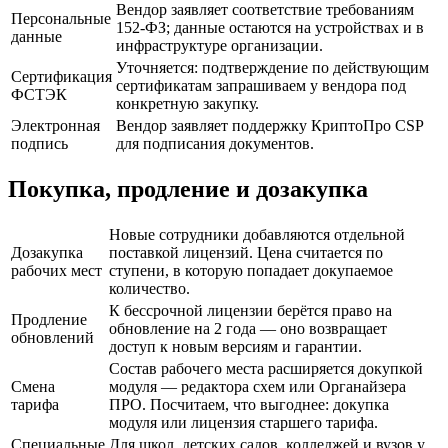
Вендор заявляет соответствие требованиям
Персональные
152-ФЗ; данные остаются на устройствах и в
данные
инфраструктуре организации.
Уточняется: подтверждение по действующим
Сертификация
сертификатам запрашиваем у вендора под
ФСТЭК
конкретную закупку.
Электронная
Вендор заявляет поддержку КриптоПро CSP
подпись
для подписания документов.
Покупка, продление и дозакупка
Новые сотрудники добавляются отдельной
Дозакупка
поставкой лицензий. Цена считается по
рабочих мест
ступени, в которую попадает докупаемое
количество.
К бессрочной лицензии берётся право на
Продление
обновление на 2 года — оно возвращает
обновлений
доступ к новым версиям и гарантии.
Состав рабочего места расширяется докупкой
Смена
модуля — редактора схем или Органайзера
тарифа
ПРО. Посчитаем, что выгоднее: докупка
модуля или лицензия старшего тарифа.
Специальные
Для школ, детских садов, колледжей и вузов у