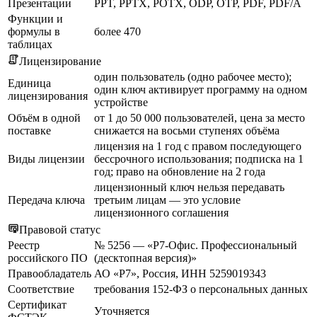
Презентации
PPT, PPTX, POTX, ODP, OTP, PDF, PDF/A
Функции и
формулы в
более 470
таблицах
Лицензирование
один пользователь (одно рабочее место);
Единица
один ключ активирует программу на одном
лицензирования
устройстве
Объём в одной
от 1 до 50 000 пользователей, цена за место
поставке
снижается на восьми ступенях объёма
лицензия на 1 год с правом последующего
Виды лицензии
бессрочного использования; подписка на 1
год; право на обновление на 2 года
лицензионный ключ нельзя передавать
Передача ключа
третьим лицам — это условие
лицензионного соглашения
Правовой статус
Реестр
№ 5256 — «Р7-Офис. Профессиональный
российского ПО
(десктопная версия)»
Правообладатель
АО «Р7», Россия, ИНН 5259019343
Соответствие
требования 152-ФЗ о персональных данных
Сертификат
Уточняется