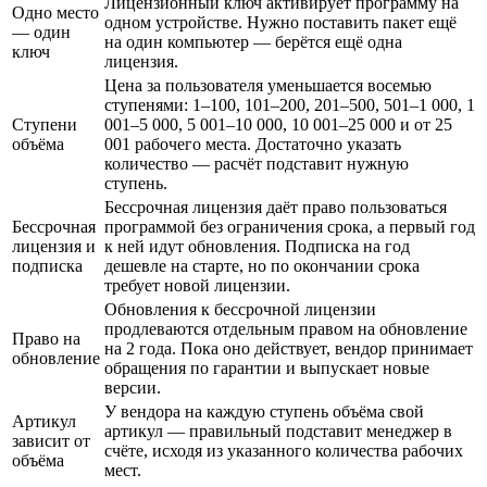
Лицензионный ключ активирует программу на
Одно место
одном устройстве. Нужно поставить пакет ещё
— один
на один компьютер — берётся ещё одна
ключ
лицензия.
Цена за пользователя уменьшается восемью
ступенями: 1–100, 101–200, 201–500, 501–1 000, 1
Ступени
001–5 000, 5 001–10 000, 10 001–25 000 и от 25
объёма
001 рабочего места. Достаточно указать
количество — расчёт подставит нужную
ступень.
Бессрочная лицензия даёт право пользоваться
Бессрочная
программой без ограничения срока, а первый год
лицензия и
к ней идут обновления. Подписка на год
подписка
дешевле на старте, но по окончании срока
требует новой лицензии.
Обновления к бессрочной лицензии
продлеваются отдельным правом на обновление
Право на
на 2 года. Пока оно действует, вендор принимает
обновление
обращения по гарантии и выпускает новые
версии.
У вендора на каждую ступень объёма свой
Артикул
артикул — правильный подставит менеджер в
зависит от
счёте, исходя из указанного количества рабочих
объёма
мест.