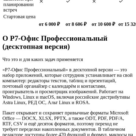
планировании
встреч
Стартовая цена
от 6 000 ₽
от 8 606 ₽
от 10 600 ₽
от 15 32
О Р7-Офис Профессиональный
(десктопная версия)
Что это и для каких задач применяется
«Р7-Офис Профессиональный» в десктопной версии — это
набор приложений, которые сотрудник устанавливает на свой
компьютер: редакторы текстов, таблиц и презентаций,
почтовый органайзер с календарём и контактами,
проигрыватель и просмотрщик изображений. Работает на
Windows, Linux и macOS, включая российские дистрибутивы
Astra Linux, РЕД ОС, Альт Linux и ROSA.
Пакет открывает и сохраняет привычные форматы Microsoft
Office — DOCX, XLSX, PPTX, а также ODT, PDF, PDF/A,
RTF, CSV и ещё десяток форматов, поэтому переход не
требует переделки накопленных документов. В табличном
редакторе доступны более 470 функций и формул, макросы на