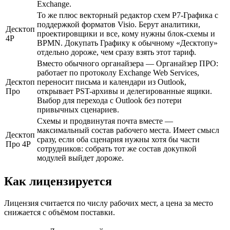
Exchange.
То же плюс векторный редактор схем Р7-Графика с
поддержкой форматов Visio. Берут аналитики,
Десктоп
проектировщики и все, кому нужны блок-схемы и
4Р
BPMN. Докупать Графику к обычному «Десктопу»
отдельно дороже, чем сразу взять этот тариф.
Вместо обычного органайзера — Органайзер ПРО:
работает по протоколу Exchange Web Services,
Десктоп
переносит письма и календари из Outlook,
Про
открывает PST-архивы и делегированные ящики.
Выбор для перехода с Outlook без потери
привычных сценариев.
Схемы и продвинутая почта вместе —
максимальный состав рабочего места. Имеет смысл
Десктоп
сразу, если оба сценария нужны хотя бы части
Про 4Р
сотрудников: собрать тот же состав докупкой
модулей выйдет дороже.
Как лицензируется
Лицензия считается по числу рабочих мест, а цена за место
снижается с объёмом поставки.