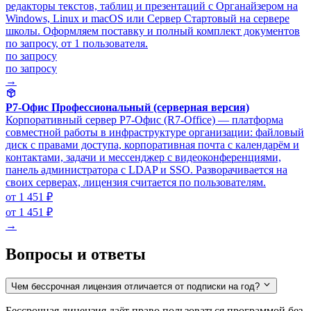
редакторы текстов, таблиц и презентаций с Органайзером на
Windows, Linux и macOS или Сервер Стартовый на сервере
школы. Оформляем поставку и полный комплект документов
по запросу, от 1 пользователя.
по запросу
по запросу
→
Р7-Офис Профессиональный (серверная версия)
Корпоративный сервер Р7-Офис (R7-Office) — платформа
совместной работы в инфраструктуре организации: файловый
диск с правами доступа, корпоративная почта с календарём и
контактами, задачи и мессенджер с видеоконференциями,
панель администратора с LDAP и SSO. Разворачивается на
своих серверах, лицензия считается по пользователям.
от 1 451 ₽
от 1 451 ₽
→
Вопросы и ответы
Чем бессрочная лицензия отличается от подписки на год?
Бессрочная лицензия даёт право пользоваться программой без