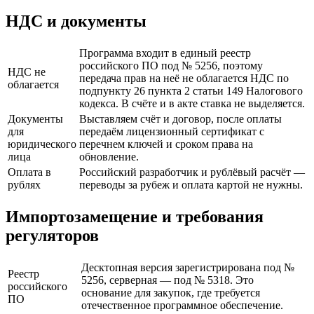
НДС и документы
Программа входит в единый реестр
российского ПО под № 5256, поэтому
НДС не
передача прав на неё не облагается НДС по
облагается
подпункту 26 пункта 2 статьи 149 Налогового
кодекса. В счёте и в акте ставка не выделяется.
Документы
Выставляем счёт и договор, после оплаты
для
передаём лицензионный сертификат с
юридического
перечнем ключей и сроком права на
лица
обновление.
Оплата в
Российский разработчик и рублёвый расчёт —
рублях
переводы за рубеж и оплата картой не нужны.
Импортозамещение и требования
регуляторов
Десктопная версия зарегистрирована под №
Реестр
5256, серверная — под № 5318. Это
российского
основание для закупок, где требуется
ПО
отечественное программное обеспечение.