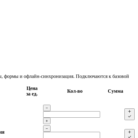
цы, формы и офлайн-синхронизация. Подключаются к базовой
Цена
Кол-во
Сумма
за ед.
−
+
−
ия