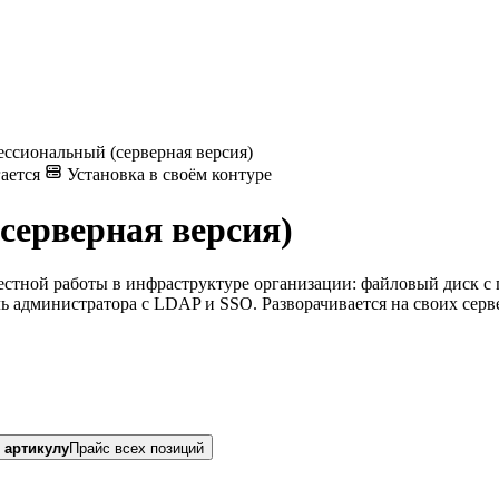
ссиональный (серверная версия)
ается
Установка в своём контуре
серверная версия)
стной работы в инфраструктуре организации: файловый диск с п
ь администратора с LDAP и SSO. Разворачивается на своих серве
 артикулу
Прайс всех позиций