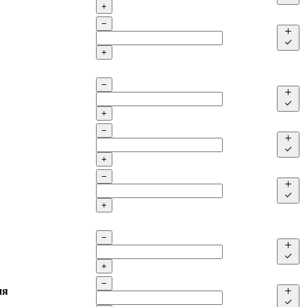
+
−
+
−
+
−
+
−
+
−
+
−
ия