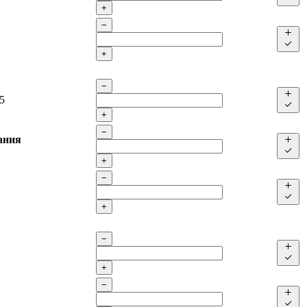
+
−
+
−
5
+
−
ания
+
−
+
−
+
−