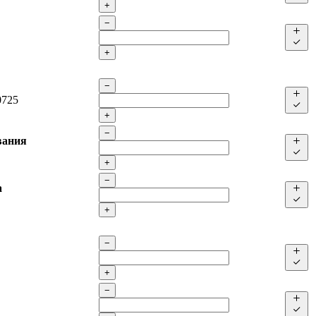
+
−
+
−
0725
+
−
вания
+
−
а
+
−
+
−