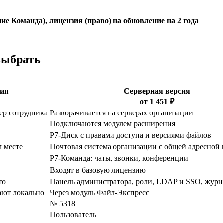
 Команда), лицензия (право) на обновление на 2 года
выбрать
сия
Серверная версия
от 1 451 ₽
ер сотрудника
Разворачивается на серверах организации
Подключаются модулем расширения
Р7-Диск с правами доступа и версиями файлов
м месте
Почтовая система организации с общей адресной
Р7-Команда: чаты, звонки, конференции
Входят в базовую лицензию
то
Панель администратора, роли, LDAP и SSO, журн
ают локально
Через модуль Файл-Экспресс
№ 5318
Пользователь