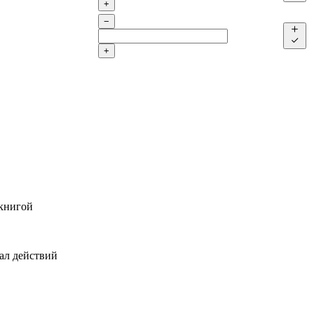
+
−
+
 книгой
ал действий