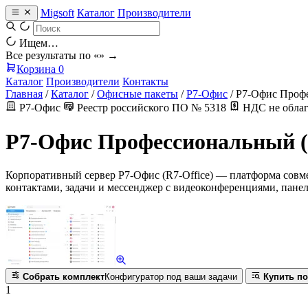
Migsoft
Каталог
Производители
Ищем…
Все результаты по «
» →
Корзина
0
Каталог
Производители
Контакты
Главная
/
Каталог
/
Офисные пакеты
/
Р7-Офис
/
Р7-Офис Профе
Р7-Офис
Реестр российского ПО № 5318
НДС не облаг
Р7-Офис Профессиональный (
Корпоративный сервер Р7-Офис (R7-Office) — платформа совме
контактами, задачи и мессенджер с видеоконференциями, панел
Собрать комплект
Конфигуратор под ваши задачи
Купить по
1