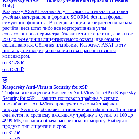
Kaspersky ASAP — только учебные материалы (Lessons
Only)
Kaspersky ASAP Lessons Only — самостоятельная поставка
учебных материалов в формате SCORM, без платформы
симуляции фишинга. В спецификации выбирается одна база
расчёта: весь штат либо все корпоративные узлы
согласованного периметра. Укажите тип лицензии, срок и от
250 до 499 единиц лицензируемого охвата; две базы не
складываются. Обычная платформа Kaspersky ASAP в эту
поставку не входит, а больший охват рассчитывается
менеджером.
от 3 528 ₽
от 3 528 ₽
→
Kaspersky Anti-Virus и Security for xSP
Трафиковые лицензии Kaspersky Anti-Virus for xSP и Kaspersky
Security for xSP — защита почтового трафика у сервис-
провайдеров. Anti-Virus проверяет почтовый трафик на
вирусы; Security добавляет антиспам и антифишинг. Лицензия
считается по среднему входящему трафику в сутки, от 100 до
4999 МБ; больший объём рассчитаем по запросу. Выберите
продукт, тип лицензии и срок.
от 312 ₽