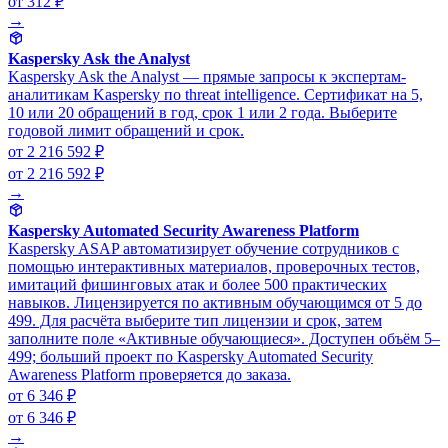
от 312 ₽
→
Kaspersky Ask the Analyst
Kaspersky Ask the Analyst — прямые запросы к экспертам-
аналитикам Kaspersky по threat intelligence. Сертификат на 5,
10 или 20 обращений в год, срок 1 или 2 года. Выберите
годовой лимит обращений и срок.
от 2 216 592 ₽
от 2 216 592 ₽
→
Kaspersky Automated Security Awareness Platform
Kaspersky ASAP автоматизирует обучение сотрудников с
помощью интерактивных материалов, проверочных тестов,
имитаций фишинговых атак и более 500 практических
навыков. Лицензируется по активным обучающимся от 5 до
499. Для расчёта выберите тип лицензии и срок, затем
заполните поле «Активные обучающиеся». Доступен объём 5–
499; больший проект по Kaspersky Automated Security
Awareness Platform проверяется до заказа.
от 6 346 ₽
от 6 346 ₽
→