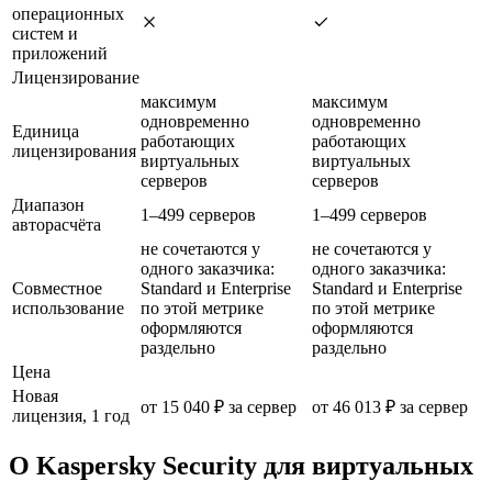
операционных
систем и
приложений
Лицензирование
максимум
максимум
одновременно
одновременно
Единица
работающих
работающих
лицензирования
виртуальных
виртуальных
серверов
серверов
Диапазон
1–499 серверов
1–499 серверов
авторасчёта
не сочетаются у
не сочетаются у
одного заказчика:
одного заказчика:
Совместное
Standard и Enterprise
Standard и Enterprise
использование
по этой метрике
по этой метрике
оформляются
оформляются
раздельно
раздельно
Цена
Новая
от 15 040 ₽ за сервер
от 46 013 ₽ за сервер
лицензия, 1 год
О Kaspersky Security для виртуальных