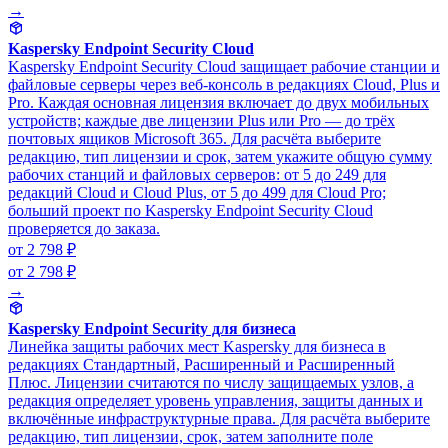
→
Kaspersky Endpoint Security Cloud
Kaspersky Endpoint Security Cloud защищает рабочие станции и
файловые серверы через веб-консоль в редакциях Cloud, Plus и
Pro. Каждая основная лицензия включает до двух мобильных
устройств; каждые две лицензии Plus или Pro — до трёх
почтовых ящиков Microsoft 365. Для расчёта выберите
редакцию, тип лицензии и срок, затем укажите общую сумму
рабочих станций и файловых серверов: от 5 до 249 для
редакций Cloud и Cloud Plus, от 5 до 499 для Cloud Pro;
больший проект по Kaspersky Endpoint Security Cloud
проверяется до заказа.
от 2 798 ₽
от 2 798 ₽
→
Kaspersky Endpoint Security для бизнеса
Линейка защиты рабочих мест Kaspersky для бизнеса в
редакциях Стандартный, Расширенный и Расширенный
Плюс. Лицензии считаются по числу защищаемых узлов, а
редакция определяет уровень управления, защиты данных и
включённые инфраструктурные права. Для расчёта выберите
редакцию, тип лицензии, срок, затем заполните поле