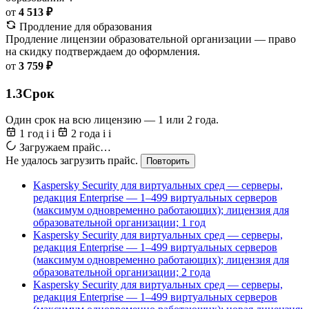
от
4 513 ₽
Продление для образования
Продление лицензии образовательной организации — право
на скидку подтверждаем до оформления.
от
3 759 ₽
1.3
Срок
Один срок на всю лицензию — 1 или 2 года.
1 год
i
i
2 года
i
i
Загружаем прайс…
Не удалось загрузить прайс.
Повторить
Kaspersky Security для виртуальных сред — серверы,
редакция Enterprise — 1–499 виртуальных серверов
(максимум одновременно работающих); лицензия для
образовательной организации; 1 год
Kaspersky Security для виртуальных сред — серверы,
редакция Enterprise — 1–499 виртуальных серверов
(максимум одновременно работающих); лицензия для
образовательной организации; 2 года
Kaspersky Security для виртуальных сред — серверы,
редакция Enterprise — 1–499 виртуальных серверов