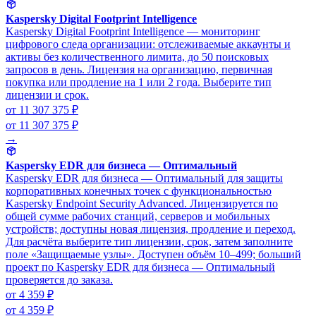
Kaspersky Digital Footprint Intelligence
Kaspersky Digital Footprint Intelligence — мониторинг
цифрового следа организации: отслеживаемые аккаунты и
активы без количественного лимита, до 50 поисковых
запросов в день. Лицензия на организацию, первичная
покупка или продление на 1 или 2 года. Выберите тип
лицензии и срок.
от 11 307 375 ₽
от 11 307 375 ₽
→
Kaspersky EDR для бизнеса — Оптимальный
Kaspersky EDR для бизнеса — Оптимальный для защиты
корпоративных конечных точек с функциональностью
Kaspersky Endpoint Security Advanced. Лицензируется по
общей сумме рабочих станций, серверов и мобильных
устройств; доступны новая лицензия, продление и переход.
Для расчёта выберите тип лицензии, срок, затем заполните
поле «Защищаемые узлы». Доступен объём 10–499; больший
проект по Kaspersky EDR для бизнеса — Оптимальный
проверяется до заказа.
от 4 359 ₽
от 4 359 ₽