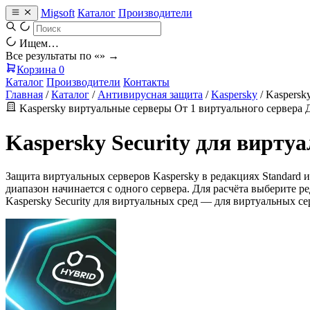
Migsoft
Каталог
Производители
Ищем…
Все результаты по «
» →
Корзина
0
Каталог
Производители
Контакты
Главная
/
Каталог
/
Антивирусная защита
/
Kaspersky
/
Kaspersk
Kaspersky
виртуальные серверы
От 1 виртуального сервера
Kaspersky Security для вирт
Защита виртуальных серверов Kaspersky в редакциях Standard
диапазон начинается с одного сервера. Для расчёта выберите 
Kaspersky Security для виртуальных сред — для виртуальных сер