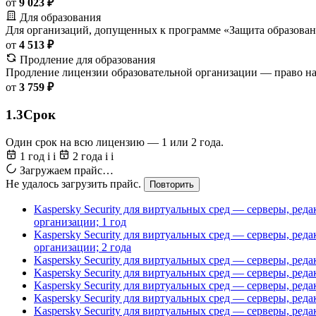
от
9 023 ₽
Для образования
Для организаций, допущенных к программе «Защита образован
от
4 513 ₽
Продление для образования
Продление лицензии образовательной организации — право на
от
3 759 ₽
1.3
Срок
Один срок на всю лицензию — 1 или 2 года.
1 год
i
i
2 года
i
i
Загружаем прайс…
Не удалось загрузить прайс.
Повторить
Kaspersky Security для виртуальных сред — серверы, ред
организации; 1 год
Kaspersky Security для виртуальных сред — серверы, ред
организации; 2 года
Kaspersky Security для виртуальных сред — серверы, ред
Kaspersky Security для виртуальных сред — серверы, ред
Kaspersky Security для виртуальных сред — серверы, ред
Kaspersky Security для виртуальных сред — серверы, ред
Kaspersky Security для виртуальных сред — серверы, ре