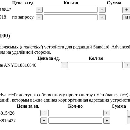
Цена за ед.
Кол-во
Сумма
16847
−
+
918
по запросу
−
+
КП
100)
авляемых (
unattended
) устройств для редакций Standard, Advanc
ля на удалённой стороне.
Цена за ед.
Кол-во
se
ANYD18816846
−
+
vanced): доступ к собственному пространству имён (namespace
ний, которым важна единая корпоративная адресация устройств
Цена за ед.
Кол-во
Сумма
815426
−
+
815427
−
+