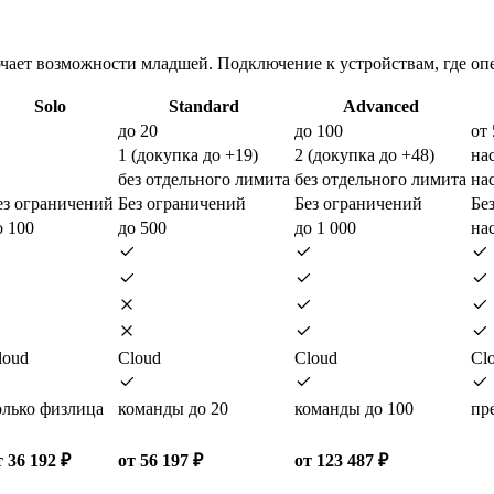
чает возможности младшей. Подключение к устройствам, где опе
Solo
Standard
Advanced
до 20
до 100
от 
1 (докупка до +19)
2 (докупка до +48)
на
без отдельного лимита
без отдельного лимита
на
ез ограничений
Без ограничений
Без ограничений
Бе
о 100
до 500
до 1 000
на
loud
Cloud
Cloud
Cl
олько физлица
команды до 20
команды до 100
пр
т 36 192 ₽
от 56 197 ₽
от 123 487 ₽