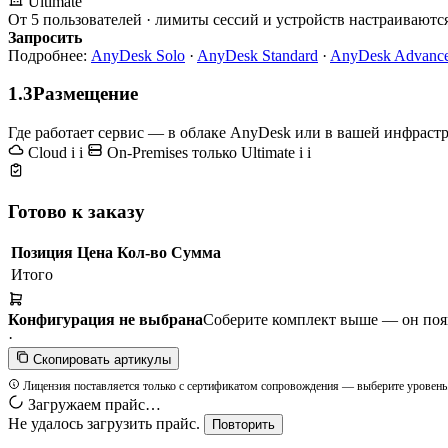
Ultimate
От 5 пользователей · лимиты сессий и устройств настраиваются
Запросить
Подробнее:
AnyDesk Solo
·
AnyDesk Standard
·
AnyDesk Advanc
1.3
Размещение
Где работает сервис — в облаке AnyDesk или в вашей инфрастру
Cloud
i
i
On-Premises
только Ultimate
i
i
Готово к заказу
Позиция
Цена
Кол-во
Сумма
Итого
Конфигурация не выбрана
Соберите комплект выше — он появи
·
Скопировать артикулы
Лицензия поставляется только с сертификатом сопровождения — выберите уровень
Загружаем прайс…
Не удалось загрузить прайс.
Повторить