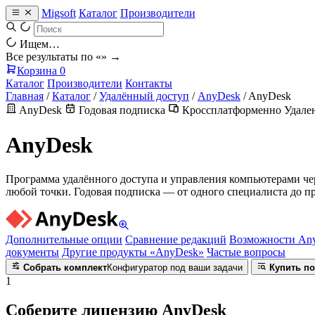
Migsoft
Каталог
Производители
Ищем…
Все результаты по «
» →
Корзина
0
Каталог
Производители
Контакты
Главная
/
Каталог
/
Удалённый доступ
/
AnyDesk
/
AnyDesk
AnyDesk
Годовая подписка
Кроссплатформенно
Удале
AnyDesk
Программа удалённого доступа и управления компьютерами чер
любой точки. Годовая подписка — от одного специалиста до п
Дополнительные опции
Сравнение редакций
Возможности An
документы
Другие продукты «AnyDesk»
Частые вопросы
Собрать комплект
Конфигуратор под ваши задачи
Купить по
1
Соберите лицензию AnyDesk