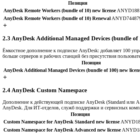
Позиция
AnyDesk Remote Workers (bundle of 10) new license
ANYD188
AnyDesk Remote Workers (bundle of 10) Renewal
ANYD74487
2.3
AnyDesk Additional Managed Devices (bundle of 
Ёмкостное дополнение к подписке AnyDesk: добавляет 100 упр
больше серверов и рабочих станций без присутствия пользовате
Позиция
AnyDesk Additional Managed Devices (bundle of 100) new licen
2.4
AnyDesk Custom Namespace
Дополнение к действующей подписке AnyDesk (Standard или Ad
AnyDesk. Для ИТ-отделов, служб поддержки и сервисных компа
Позиция
Custom Namespace for AnyDesk Standard new license
ANYD18
Custom Namespace for AnyDesk Advanced new license
ANYD18