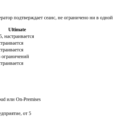
ратор подтверждает сеанс, не ограничено ни в одной
Ultimate
5, настраивается
страивается
страивается
з ограничений
страивается
oud или On-Premises
едприятие, от 5