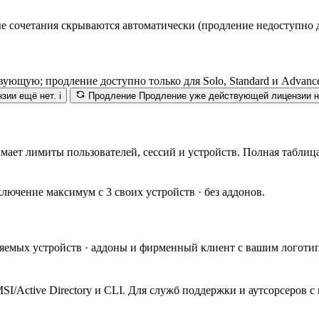
очетания скрываются автоматически (продление недоступно для 
ующую; продление доступно только для Solo, Standard и Advanc
зии ещё нет.
i
Продление
Продление уже действующей лицензии на
мает лимиты пользователей, сессий и устройств. Полная таблица
дключение максимум с 3 своих устройств · без аддонов.
равляемых устройств · аддоны и фирменный клиент с вашим лого
 MSI/Active Directory и CLI. Для служб поддержки и аутсорсеров 