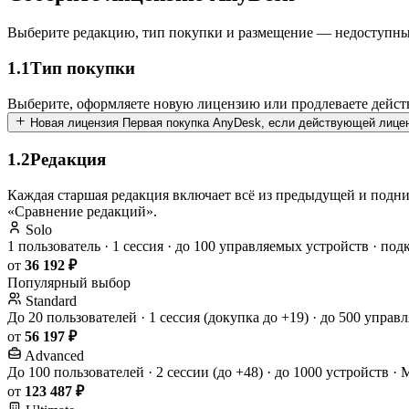
Выберите редакцию, тип покупки и размещение — недоступные с
1.1
Тип покупки
Выберите, оформляете новую лицензию или продлеваете действ
Новая лицензия
Первая покупка AnyDesk, если действующей лицен
1.2
Редакция
Каждая старшая редакция включает всё из предыдущей и подни
«Сравнение редакций».
Solo
1 пользователь · 1 сессия · до 100 управляемых устройств · по
от
36 192 ₽
Популярный выбор
Standard
До 20 пользователей · 1 сессия (докупка до +19) · до 500 уп
от
56 197 ₽
Advanced
До 100 пользователей · 2 сессии (до +48) · до 1000 устройств ·
от
123 487 ₽