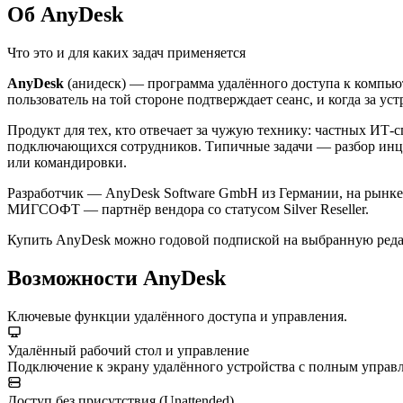
Об AnyDesk
Что это и для каких задач применяется
AnyDesk
(анидеск) — программа удалённого доступа к компьюте
пользователь на той стороне подтверждает сеанс, и когда за ус
Продукт для тех, кто отвечает за чужую технику: частных ИТ
подключающихся сотрудников. Типичные задачи — разбор инцид
или командировки.
Разработчик — AnyDesk Software GmbH из Германии, на рынке
МИГСОФТ — партнёр вендора со статусом Silver Reseller.
Купить AnyDesk можно годовой подпиской на выбранную редакц
Возможности AnyDesk
Ключевые функции удалённого доступа и управления.
Удалённый рабочий стол и управление
Подключение к экрану удалённого устройства с полным управ
Доступ без присутствия (Unattended)