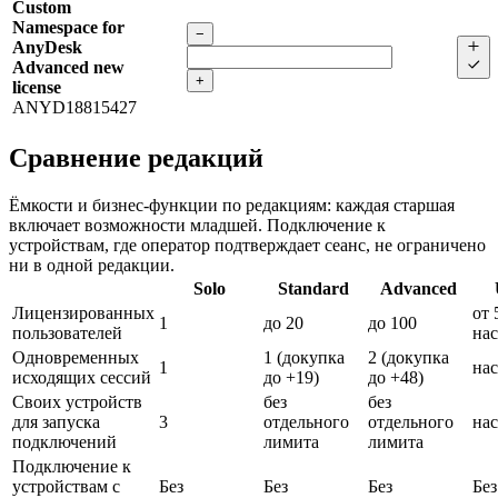
Custom
Namespace for
−
AnyDesk
Advanced new
+
license
ANYD18815427
Сравнение редакций
Ёмкости и бизнес-функции по редакциям: каждая старшая
включает возможности младшей. Подключение к
устройствам, где оператор подтверждает сеанс, не ограничено
ни в одной редакции.
Solo
Standard
Advanced
Лицензированных
от 
1
до 20
до 100
пользователей
нас
Одновременных
1 (докупка
2 (докупка
1
нас
исходящих сессий
до +19)
до +48)
Своих устройств
без
без
для запуска
3
отдельного
отдельного
нас
подключений
лимита
лимита
Подключение к
устройствам с
Без
Без
Без
Без