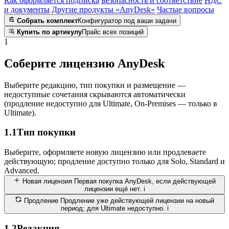
Как оформляется подписка
Безопасность и соответствие
НДС
и документы
Другие продукты «AnyDesk»
Частые вопросы
Собрать комплект
Конфигуратор под ваши задачи
Купить по артикулу
Прайс всех позиций
1
Соберите лицензию AnyDesk
Выберите редакцию, тип покупки и размещение —
недоступные сочетания скрываются автоматически
(продление недоступно для Ultimate, On-Premises — только в
Ultimate).
1.1
Тип покупки
Выберите, оформляете новую лицензию или продлеваете
действующую; продление доступно только для Solo, Standard и
Advanced.
Новая лицензия
Первая покупка AnyDesk, если действующей
лицензии ещё нет.
i
Продление
Продление уже действующей лицензии на новый
период; для Ultimate недоступно.
i
1.2
Редакция