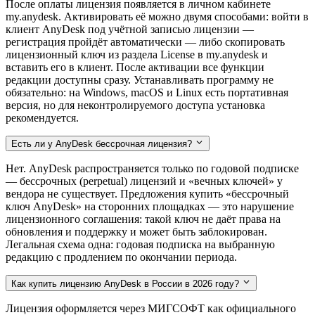
После оплаты лицензия появляется в личном кабинете
my.anydesk. Активировать её можно двумя способами: войти в
клиент AnyDesk под учётной записью лицензии —
регистрация пройдёт автоматически — либо скопировать
лицензионный ключ из раздела License в my.anydesk и
вставить его в клиент. После активации все функции
редакции доступны сразу. Устанавливать программу не
обязательно: на Windows, macOS и Linux есть портативная
версия, но для неконтролируемого доступа установка
рекомендуется.
Есть ли у AnyDesk бессрочная лицензия?
Нет. AnyDesk распространяется только по годовой подписке
— бессрочных (perpetual) лицензий и «вечных ключей» у
вендора не существует. Предложения купить «бессрочный
ключ AnyDesk» на сторонних площадках — это нарушение
лицензионного соглашения: такой ключ не даёт права на
обновления и поддержку и может быть заблокирован.
Легальная схема одна: годовая подписка на выбранную
редакцию с продлением по окончании периода.
Как купить лицензию AnyDesk в России в 2026 году?
Лицензия оформляется через МИГСОФТ как официального