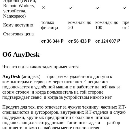
Аддоны (сессии,
Remote Workers,
устройства,
Namespace)
только
команды до
команды до
пре
Кому доступно
физлица
20
100
от 
Стартовая цена
от 36 344 ₽
от 56 433 ₽
от 124 007 ₽
Об AnyDesk
Что это и для каких задач применяется
AnyDesk
(анидеск) — программа удалённого доступа к
компьютерам и серверам через интернет. Специалист
подключается к удалённой машине и работает на ней как за
своим столом: и когда пользователь на той стороне
подтверждает сеанс, и когда за устройством никого нет.
Продукт для тех, кто отвечает за чужую технику: частных ИТ-
специалистов и аутсорсеров, внутренних ИТ-отделов и служб
поддержки, крупных предприятий с большим штатом
подключающихся сотрудников. Типичные задачи — разбор
инцидента прямо на рабочем месте пользователя,