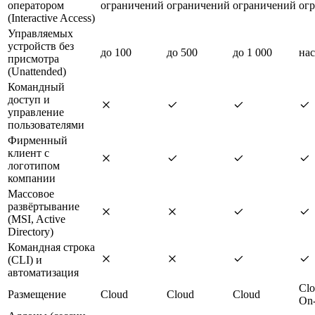
оператором
ограничений
ограничений
ограничений
ог
(Interactive Access)
Управляемых
устройств без
до 100
до 500
до 1 000
нас
присмотра
(Unattended)
Командный
доступ и
управление
пользователями
Фирменный
клиент с
логотипом
компании
Массовое
развёртывание
(MSI, Active
Directory)
Командная строка
(CLI) и
автоматизация
Clo
Размещение
Cloud
Cloud
Cloud
On-