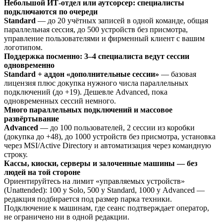
Небольшой ИТ-отдел или аутсорсер: специалисты
подключаются по очереди
Standard
— до 20 учётных записей в одной команде, общая
параллельная сессия, до 500 устройств без присмотра,
управление пользователями и фирменный клиент с вашим
логотипом.
Поддержка посменно: 3–4 специалиста ведут сессии
одновременно
Standard + аддон «дополнительные сессии»
— базовая
лицензия плюс докупка нужного числа параллельных
подключений (до +19). Дешевле Advanced, пока
одновременных сессий немного.
Много параллельных подключений и массовое
развёртывание
Advanced
— до 100 пользователей, 2 сессии из коробки
(докупка до +48), до 1000 устройств без присмотра, установка
через MSI/Active Directory и автоматизация через командную
строку.
Кассы, киоски, серверы и залоченные машины — без
людей на той стороне
Ориентируйтесь на лимит «управляемых устройств»
(Unattended): 100 у Solo, 500 у Standard, 1000 у Advanced —
редакция подбирается под размер парка техники.
Подключение к машинам, где сеанс подтверждает оператор,
не ограничено ни в одной редакции.