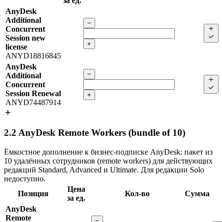
за ед.
AnyDesk
Additional
−
Concurrent
Session new
+
license
ANYD18816845
AnyDesk
−
Additional
Concurrent
Session Renewal
+
ANYD74487914
2.2
AnyDesk Remote Workers (bundle of 10)
Ёмкостное дополнение к бизнес-подписке AnyDesk: пакет из
10 удалённых сотрудников (remote workers) для действующих
редакций Standard, Advanced и Ultimate. Для редакции Solo
недоступно.
Цена
Позиция
Кол-во
Сумма
за ед.
AnyDesk
Remote
−