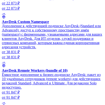
от 22 873 ₽
от 22 873 ₽
→
AnyDesk Custom Namespace
Дополнение к действующей подписке AnyDesk (Standard или
Advanced): доступ к собственному пространству имён
(namespace) с фирменными, узнаваемыми адресами для ваших
клиентов AnyDesk. Для ИТ-отделов, служб поддержки и
сервисных компаний, которым важна единая корпоративная
адресация устройств.
от 38 831 ₽
от 38 831 ₽
→
AnyDesk Remote Workers (bundle of 10)
Ёмкостное дополнение к бизнес-подписке AnyDesk: пакет из
10 удалённых сотрудников (remote workers) для действующих
редакций Standard, Advanced и Ultimate. Для редакции Solo
недоступно.
от 91 847 ₽
от 91 847 ₽
→