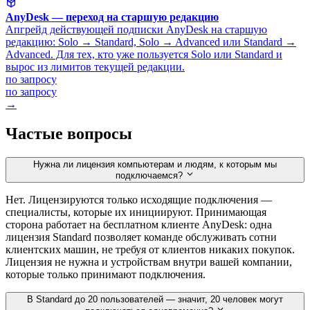
AnyDesk — переход на старшую редакцию
Апгрейд действующей подписки AnyDesk на старшую
редакцию: Solo → Standard, Solo → Advanced или Standard →
Advanced. Для тех, кто уже пользуется Solo или Standard и
вырос из лимитов текущей редакции.
по запросу
по запросу
→
Частые вопросы
Нужна ли лицензия компьютерам и людям, к которым мы
подключаемся?
Нет. Лицензируются только исходящие подключения —
специалисты, которые их инициируют. Принимающая
сторона работает на бесплатном клиенте AnyDesk: одна
лицензия Standard позволяет команде обслуживать сотни
клиентских машин, не требуя от клиентов никаких покупок.
Лицензия не нужна и устройствам внутри вашей компании,
которые только принимают подключения.
В Standard до 20 пользователей — значит, 20 человек могут