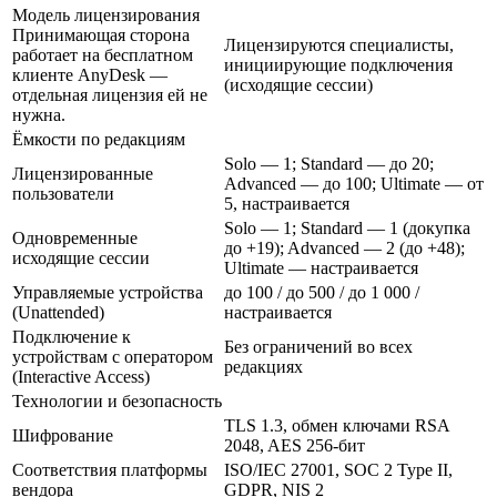
Модель лицензирования
Принимающая сторона
Лицензируются специалисты,
работает на бесплатном
инициирующие подключения
клиенте AnyDesk —
(исходящие сессии)
отдельная лицензия ей не
нужна.
Ёмкости по редакциям
Solo — 1; Standard — до 20;
Лицензированные
Advanced — до 100; Ultimate — от
пользователи
5, настраивается
Solo — 1; Standard — 1 (докупка
Одновременные
до +19); Advanced — 2 (до +48);
исходящие сессии
Ultimate — настраивается
Управляемые устройства
до 100 / до 500 / до 1 000 /
(Unattended)
настраивается
Подключение к
Без ограничений во всех
устройствам с оператором
редакциях
(Interactive Access)
Технологии и безопасность
TLS 1.3, обмен ключами RSA
Шифрование
2048, AES 256-бит
Соответствия платформы
ISO/IEC 27001, SOC 2 Type II,
вендора
GDPR, NIS 2