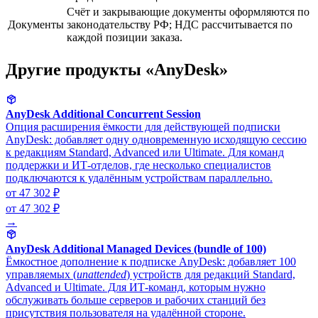
Счёт и закрывающие документы оформляются по
Документы
законодательству РФ; НДС рассчитывается по
каждой позиции заказа.
Другие продукты «AnyDesk»
AnyDesk Additional Concurrent Session
Опция расширения ёмкости для действующей подписки
AnyDesk: добавляет одну одновременную исходящую сессию
к редакциям Standard, Advanced или Ultimate. Для команд
поддержки и ИТ-отделов, где несколько специалистов
подключаются к удалённым устройствам параллельно.
от 47 302 ₽
от 47 302 ₽
→
AnyDesk Additional Managed Devices (bundle of 100)
Ёмкостное дополнение к подписке AnyDesk: добавляет 100
управляемых (
unattended
) устройств для редакций Standard,
Advanced и Ultimate. Для ИТ-команд, которым нужно
обслуживать больше серверов и рабочих станций без
присутствия пользователя на удалённой стороне.