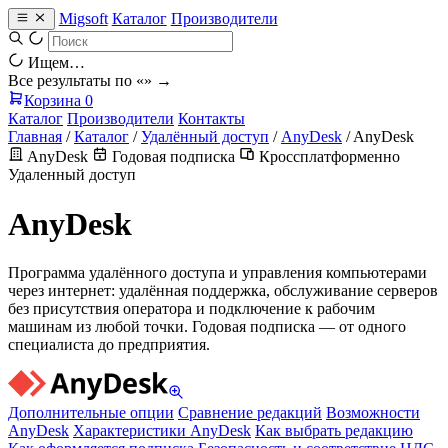
Migsoft
Каталог
Производители
Ищем…
Все результаты по «
» →
Корзина
0
Каталог
Производители
Контакты
Главная
/
Каталог
/
Удалённый доступ
/
AnyDesk
/
AnyDesk
AnyDesk
Годовая подписка
Кроссплатформенно
Удаленный доступ
AnyDesk
Программа удалённого доступа и управления компьютерами
через интернет: удалённая поддержка, обслуживание серверов
без присутствия оператора и подключение к рабочим
машинам из любой точки. Годовая подписка — от одного
специалиста до предприятия.
Дополнительные опции
Сравнение редакций
Возможности
AnyDesk
Характеристики AnyDesk
Как выбрать редакцию