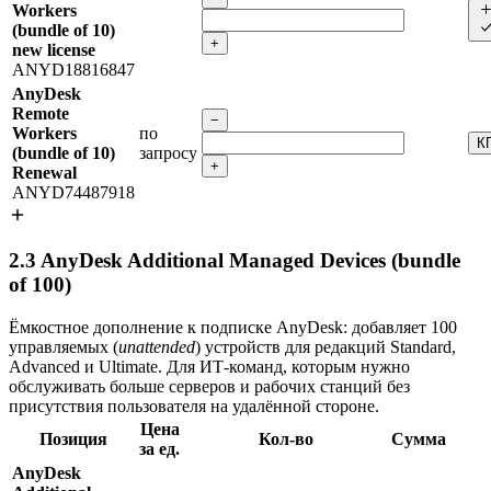
Workers
(bundle of 10)
+
new license
ANYD18816847
AnyDesk
Remote
−
Workers
по
К
(bundle of 10)
запросу
+
Renewal
ANYD74487918
2.3
AnyDesk Additional Managed Devices (bundle
of 100)
Ёмкостное дополнение к подписке AnyDesk: добавляет 100
управляемых (
unattended
) устройств для редакций Standard,
Advanced и Ultimate. Для ИТ-команд, которым нужно
обслуживать больше серверов и рабочих станций без
присутствия пользователя на удалённой стороне.
Цена
Позиция
Кол-во
Сумма
за ед.
AnyDesk