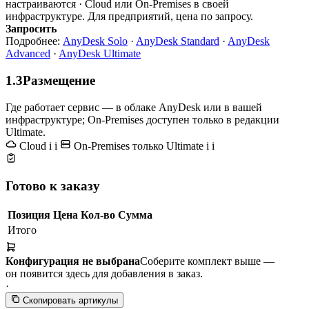
настраиваются · Cloud или On-Premises в своей
инфраструктуре. Для предприятий, цена по запросу.
Запросить
Подробнее:
AnyDesk Solo
·
AnyDesk Standard
·
AnyDesk
Advanced
·
AnyDesk Ultimate
1.3
Размещение
Где работает сервис — в облаке AnyDesk или в вашей
инфраструктуре; On-Premises доступен только в редакции
Ultimate.
Cloud
i
i
On-Premises
только Ultimate
i
i
Готово к заказу
Позиция
Цена
Кол-во
Сумма
Итого
Конфигурация не выбрана
Соберите комплект выше —
он появится здесь для добавления в заказ.
·
Скопировать артикулы