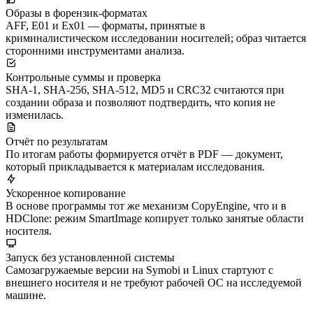
Образы в форензик-форматах
AFF, E01 и Ex01 — форматы, принятые в
криминалистическом исследовании носителей; образ читается
сторонними инструментами анализа.
Контрольные суммы и проверка
SHA-1, SHA-256, SHA-512, MD5 и CRC32 считаются при
создании образа и позволяют подтвердить, что копия не
изменилась.
Отчёт по результатам
По итогам работы формируется отчёт в PDF — документ,
который прикладывается к материалам исследования.
Ускоренное копирование
В основе программы тот же механизм CopyEngine, что и в
HDClone: режим SmartImage копирует только занятые области
носителя.
Запуск без установленной системы
Самозагружаемые версии на Symobi и Linux стартуют с
внешнего носителя и не требуют рабочей ОС на исследуемой
машине.