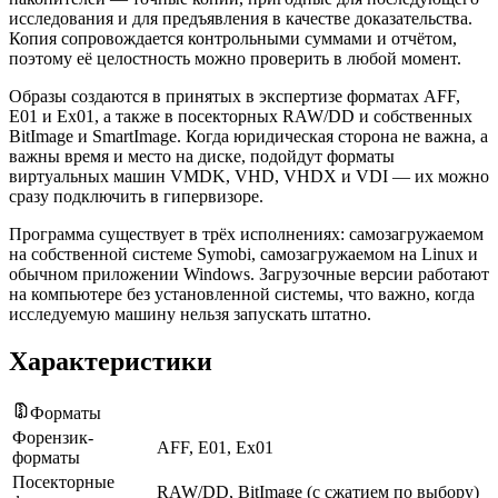
исследования и для предъявления в качестве доказательства.
Копия сопровождается контрольными суммами и отчётом,
поэтому её целостность можно проверить в любой момент.
Образы создаются в принятых в экспертизе форматах AFF,
E01 и Ex01, а также в посекторных RAW/DD и собственных
BitImage и SmartImage. Когда юридическая сторона не важна, а
важны время и место на диске, подойдут форматы
виртуальных машин VMDK, VHD, VHDX и VDI — их можно
сразу подключить в гипервизоре.
Программа существует в трёх исполнениях: самозагружаемом
на собственной системе Symobi, самозагружаемом на Linux и
обычном приложении Windows. Загрузочные версии работают
на компьютере без установленной системы, что важно, когда
исследуемую машину нельзя запускать штатно.
Характеристики
Форматы
Форензик-
AFF, E01, Ex01
форматы
Посекторные
RAW/DD, BitImage (с сжатием по выбору)