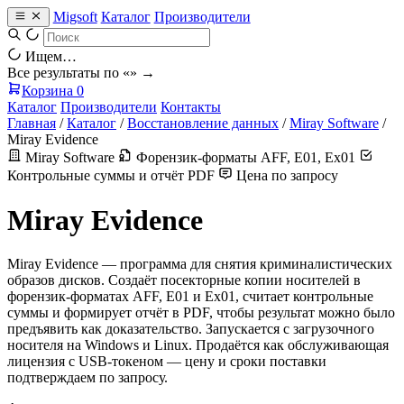
Migsoft
Каталог
Производители
Ищем…
Все результаты по «
» →
Корзина
0
Каталог
Производители
Контакты
Главная
/
Каталог
/
Восстановление данных
/
Miray Software
/
Miray Evidence
Miray Software
Форензик-форматы AFF, E01, Ex01
Контрольные суммы и отчёт PDF
Цена по запросу
Miray Evidence
Miray Evidence — программа для снятия криминалистических
образов дисков. Создаёт посекторные копии носителей в
форензик-форматах AFF, E01 и Ex01, считает контрольные
суммы и формирует отчёт в PDF, чтобы результат можно было
предъявить как доказательство. Запускается с загрузочного
носителя на Windows и Linux. Продаётся как обслуживающая
лицензия с USB-токеном — цену и сроки поставки
подтверждаем по запросу.