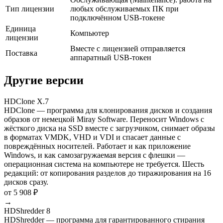
Тип лицензии
любых обслуживаемых ПК при
подключённом USB-токене
Единица
Компьютер
лицензии
Вместе с лицензией отправляется
Поставка
аппаратный USB-токен
Другие версии
HDClone X.7
HDClone — программа для клонирования дисков и создания
образов от немецкой Miray Software. Переносит Windows с
жёсткого диска на SSD вместе с загрузчиком, снимает образы
в форматах VMDK, VHD и VDI и спасает данные с
повреждённых носителей. Работает и как приложение
Windows, и как самозагружаемая версия с флешки —
операционная система на компьютере не требуется. Шесть
редакций: от копирования разделов до тиражирования на 16
дисков сразу.
от 5 908 ₽
→
HDShredder 8
HDShredder — программа для гарантированного стирания