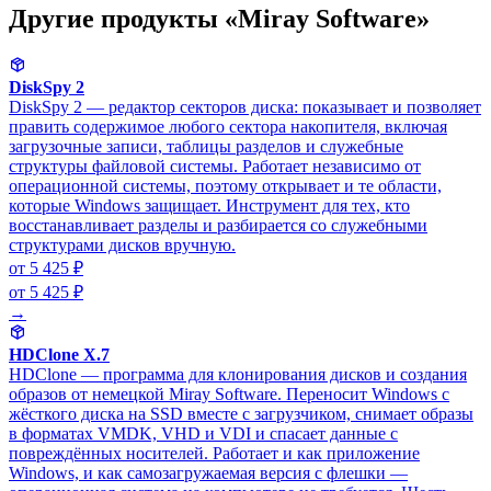
Другие продукты «Miray Software»
DiskSpy 2
DiskSpy 2 — редактор секторов диска: показывает и позволяет
править содержимое любого сектора накопителя, включая
загрузочные записи, таблицы разделов и служебные
структуры файловой системы. Работает независимо от
операционной системы, поэтому открывает и те области,
которые Windows защищает. Инструмент для тех, кто
восстанавливает разделы и разбирается со служебными
структурами дисков вручную.
от 5 425 ₽
от 5 425 ₽
→
HDClone X.7
HDClone — программа для клонирования дисков и создания
образов от немецкой Miray Software. Переносит Windows с
жёсткого диска на SSD вместе с загрузчиком, снимает образы
в форматах VMDK, VHD и VDI и спасает данные с
повреждённых носителей. Работает и как приложение
Windows, и как самозагружаемая версия с флешки —