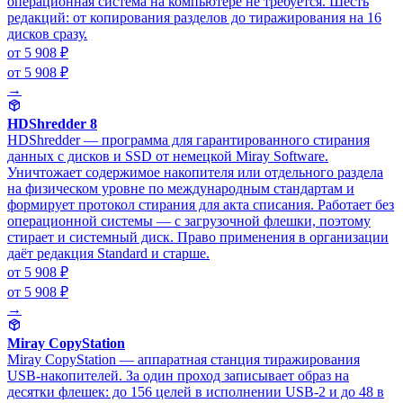
операционная система на компьютере не требуется. Шесть
редакций: от копирования разделов до тиражирования на 16
дисков сразу.
от 5 908 ₽
от 5 908 ₽
→
HDShredder 8
HDShredder — программа для гарантированного стирания
данных с дисков и SSD от немецкой Miray Software.
Уничтожает содержимое накопителя или отдельного раздела
на физическом уровне по международным стандартам и
формирует протокол стирания для акта списания. Работает без
операционной системы — с загрузочной флешки, поэтому
стирает и системный диск. Право применения в организации
даёт редакция Standard и старше.
от 5 908 ₽
от 5 908 ₽
→
Miray CopyStation
Miray CopyStation — аппаратная станция тиражирования
USB-накопителей. За один проход записывает образ на
десятки флешек: до 156 целей в исполнении USB-2 и до 48 в