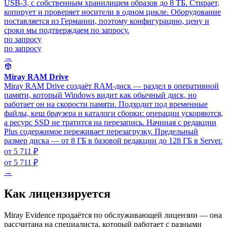
USB-3, с собственным хранилищем образов до 8 ТБ. Стирает,
копирует и проверяет носители в одном цикле. Оборудование
поставляется из Германии, поэтому конфигурацию, цену и
сроки мы подтверждаем по запросу.
по запросу
по запросу
→
Miray RAM Drive
Miray RAM Drive создаёт RAM-диск — раздел в оперативной
памяти, который Windows видит как обычный диск, но
работает он на скорости памяти. Подходит под временные
файлы, кеш браузера и каталоги сборки: операции ускоряются,
а ресурс SSD не тратится на перезапись. Начиная с редакции
Plus содержимое переживает перезагрузку. Предельный
размер диска — от 8 ГБ в базовой редакции до 128 ГБ в Server.
от 5 711 ₽
от 5 711 ₽
→
Как лицензируется
Miray Evidence продаётся по обслуживающей лицензии — она
рассчитана на специалиста, который работает с разными