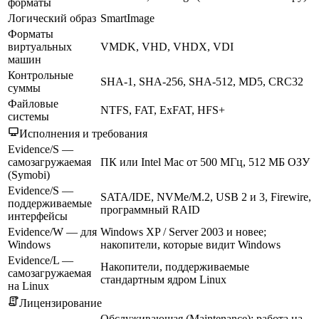
форматы
Логический образ
SmartImage
Форматы
виртуальных
VMDK, VHD, VHDX, VDI
машин
Контрольные
SHA-1, SHA-256, SHA-512, MD5, CRC32
суммы
Файловые
NTFS, FAT, ExFAT, HFS+
системы
Исполнения и требования
Evidence/S —
самозагружаемая
ПК или Intel Mac от 500 МГц, 512 МБ ОЗУ
(Symobi)
Evidence/S —
SATA/IDE, NVMe/M.2, USB 2 и 3, Firewire,
поддерживаемые
программный RAID
интерфейсы
Evidence/W — для
Windows XP / Server 2003 и новее;
Windows
накопители, которые видит Windows
Evidence/L —
Накопители, поддерживаемые
самозагружаемая
стандартным ядром Linux
на Linux
Лицензирование
Обслуживающая (Maintenance): работа на