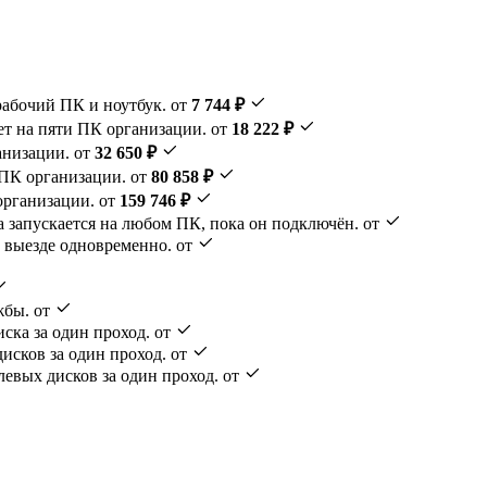
рабочий ПК и ноутбук.
от
7 744 ₽
ет на пяти ПК организации.
от
18 222 ₽
анизации.
от
32 650 ₽
 ПК организации.
от
80 858 ₽
организации.
от
159 746 ₽
а запускается на любом ПК, пока он подключён.
от
 выезде одновременно.
от
жбы.
от
ска за один проход.
от
исков за один проход.
от
евых дисков за один проход.
от