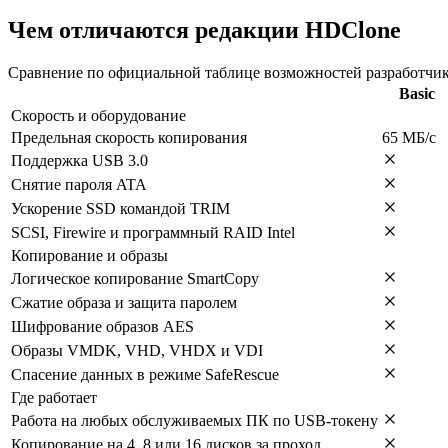
Чем отличаются редакции HDClone
Сравнение по официальной таблице возможностей разработчик
Basic
Скорость и оборудование
Предельная скорость копирования
65 МБ/с
Поддержка USB 3.0
Снятие пароля ATA
Ускорение SSD командой TRIM
SCSI, Firewire и программный RAID Intel
Копирование и образы
Логическое копирование SmartCopy
Сжатие образа и защита паролем
Шифрование образов AES
Образы VMDK, VHD, VHDX и VDI
Спасение данных в режиме SafeRescue
Где работает
Работа на любых обслуживаемых ПК по USB-токену
Копирование на 4, 8 или 16 дисков за проход