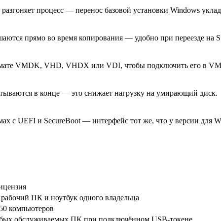
 разгоняет процесс — перенос базовой установки Windows уклад
шаются прямо во время копирования — удобно при переезде на 
рмате VMDK, VHD, VHDX или VDI, чтобы подключить его в VMwar
тываются в конце — это снижает нагрузку на умирающий диск.
ах с UEFI и SecureBoot — интерфейс тот же, что у версии для W
ицензия
 рабочий ПК и ноутбук одного владельца
и 50 компьютеров
юбых обслуживаемых ПК при подключённом USB-токене