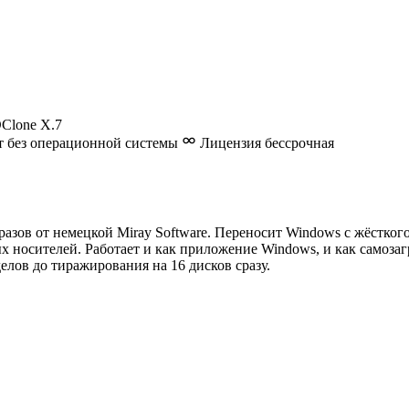
Clone X.7
т без операционной системы
Лицензия бессрочная
зов от немецкой Miray Software. Переносит Windows с жёсткого 
носителей. Работает и как приложение Windows, и как самозаг
елов до тиражирования на 16 дисков сразу.