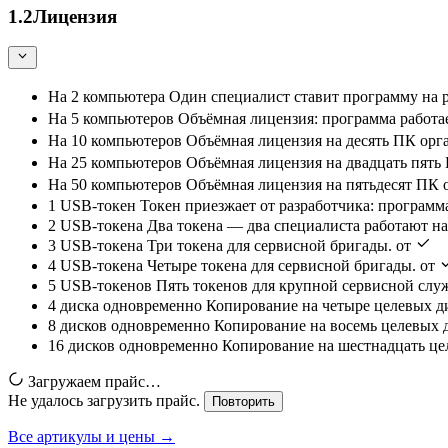
1.2
Лицензия
На 2 компьютера
Один специалист ставит программу на 
На 5 компьютеров
Объёмная лицензия: программа работа
На 10 компьютеров
Объёмная лицензия на десять ПК орг
На 25 компьютеров
Объёмная лицензия на двадцать пять
На 50 компьютеров
Объёмная лицензия на пятьдесят ПК 
1 USB-токен
Токен приезжает от разработчика: программ
2 USB-токена
Два токена — два специалиста работают на
3 USB-токена
Три токена для сервисной бригады.
от
4 USB-токена
Четыре токена для сервисной бригады.
от
5 USB-токенов
Пять токенов для крупной сервисной слу
4 диска одновременно
Копирование на четыре целевых ди
8 дисков одновременно
Копирование на восемь целевых д
16 дисков одновременно
Копирование на шестнадцать цел
Загружаем прайс…
Не удалось загрузить прайс.
Повторить
Все артикулы и цены →