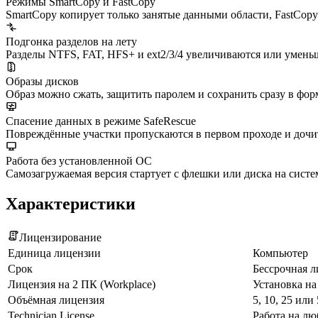
Режимы SmartCopy и FastCopy
SmartCopy копирует только занятые данными области, FastCopy
Подгонка разделов на лету
Разделы NTFS, FAT, HFS+ и ext2/3/4 увеличиваются или умень
Образы дисков
Образ можно сжать, защитить паролем и сохранить сразу в фо
Спасение данных в режиме SafeRescue
Повреждённые участки пропускаются в первом проходе и дочи
Работа без установленной ОС
Самозагружаемая версия стартует с флешки или диска на систем
Характеристики
Лицензирование
Единица лицензии
Компьютер
Срок
Бессрочная л
Лицензия на 2 ПК (Workplace)
Установка на
Объёмная лицензия
5, 10, 25 ил
Technician License
Работа на л