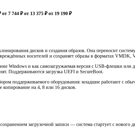
₽
от 7 744 ₽
от 13 375 ₽
от 19 190 ₽
онирования дисков и создания образов. Она переносит систему 
 повреждённых носителей и сохраняет образы в форматах VMDK
ние Windows и как самозагружаемая версия с USB-флешки или д
нят. Поддерживаются загрузка UEFI и SecureBoot.
бором поддерживаемого оборудования: младшие работают с обыч
копирование на 4, 8 или 16 дисков.
 сохранением загрузочной записи — система стартует с нового д