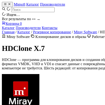
Migsoft
Каталог
Производители
Ищем…
Все результаты по «
» →
Корзина
0
Каталог
Производители
Контакты
Главная
/
Каталог
/
Резервное копирование
/
Miray Software
/
HD
Miray Software
Клонирование дисков и образы
Работае
HDClone X.7
HDClone — программа для клонирования дисков и создания обра
форматах VMDK, VHD и VDI и спасает данные с повреждённых 
компьютере не требуется. Шесть редакций: от копирования разд