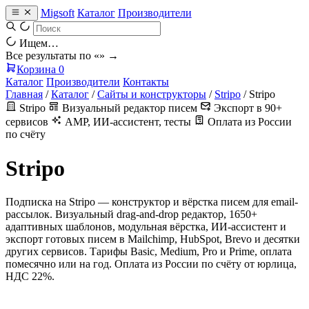
Migsoft
Каталог
Производители
Ищем…
Все результаты по «
» →
Корзина
0
Каталог
Производители
Контакты
Главная
/
Каталог
/
Сайты и конструкторы
/
Stripo
/
Stripo
Stripo
Визуальный редактор писем
Экспорт в 90+
сервисов
AMP, ИИ-ассистент, тесты
Оплата из России
по счёту
Stripo
Подписка на Stripo — конструктор и вёрстка писем для email-
рассылок. Визуальный drag-and-drop редактор, 1650+
адаптивных шаблонов, модульная вёрстка, ИИ-ассистент и
экспорт готовых писем в Mailchimp, HubSpot, Brevo и десятки
других сервисов. Тарифы Basic, Medium, Pro и Prime, оплата
помесячно или на год. Оплата из России по счёту от юрлица,
НДС 22%.