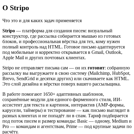
О Stripo
Что это и для каких задач применяется
Stripo
— платформа для создания писем: визуальный
конструктор, где рассылка собирается мышью из готовых
блоков, и профессиональная вёрстка для тех, кому нужен
полный контроль над HTML. Готовое письмо адаптируется
под мобильные и корректно открывается в Gmail, Outlook,
Apple Mail и других почтовых клиентах.
Stripo не отправляет письма сам — он их
готовит
: собранную
рассылку вы выгружаете в свою систему (Mailchimp, HubSpot,
Brevo, SendGrid и десятки других) или скачиваете как HTML.
Это слой дизайна и вёрстки поверх вашего рассыльщика.
В работе помогают 1650+ адаптивных шаблонов,
сохранённые модули для единого фирменного стиля, ИИ-
ассистент для текста и картинок, интерактив (AMP-формы,
карусели, таймеры) и тестирование — как письмо выглядит в
разных клиентах и не попадёт ли в спам. Тариф подбирается
под поток писем и размер команды: Basic — одному, Medium и
Pro — командам и агентствам, Prime — под крупные задачи по
расчёту.