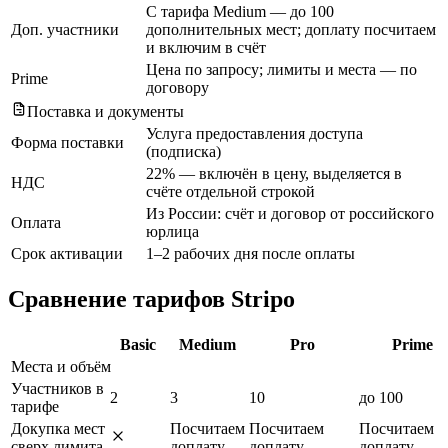
С тарифа Medium — до 100
Доп. участники
дополнительных мест; доплату посчитаем
и включим в счёт
Цена по запросу; лимиты и места — по
Prime
договору
Поставка и документы
Услуга предоставления доступа
Форма поставки
(подписка)
22% — включён в цену, выделяется в
НДС
счёте отдельной строкой
Из России: счёт и договор от российского
Оплата
юрлица
Срок активации
1–2 рабочих дня после оплаты
Сравнение тарифов Stripo
Basic
Medium
Pro
Prime
Места и объём
Участников в
2
3
10
до 100
тарифе
Докупка мест
Посчитаем
Посчитаем
Посчитаем
сверх лимита
доплату
доплату
доплату