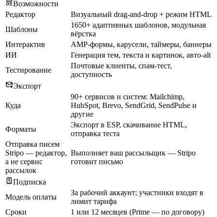
Возможности
Редактор
Визуальный drag-and-drop + режим HTML
1650+ адаптивных шаблонов, модульная
Шаблоны
вёрстка
Интерактив
AMP-формы, карусели, таймеры, баннеры
ИИ
Генерация тем, текста и картинок, авто-alt
Почтовые клиенты, спам-тест,
Тестирование
доступность
Экспорт
90+ сервисов и систем: Mailchimp,
Куда
HubSpot, Brevo, SendGrid, SendPulse и
другие
Экспорт в ESP, скачивание HTML,
Форматы
отправка теста
Отправка писем
Stripo — редактор,
Выполняет ваш рассыльщик — Stripo
а не сервис
готовит письмо
рассылок
Подписка
За рабочий аккаунт; участники входят в
Модель оплаты
лимит тарифа
Сроки
1 или 12 месяцев (Prime — по договору)