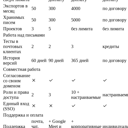
Экспортов в
50
300
4000
по договору
месяц
Хранимых
50
300
5000
по договору
писем
Проектов
3
5
без лимита
без лимита
Работа над письмами
Тесты в
почтовых
2
2
3
кредиты
клиентах
История
60 дней
90 дней
365 дней
по договору
версий
Совместная работа
Согласование
со своим
доменом
Роли и права
10 +
2
3
настраиваем
доступа
настраиваемые
Единый вход
(SSO)
Поддержка и оплата
почта,
+ Google
+
Поддержка
чат,
Meet и
корпоративные
индивидуал