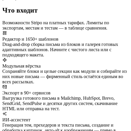
Что входит
Возможности Stripo на платных тарифах. Лимиты по
экспортам, местам и тестам — в таблице сравнения.
Редактор и 1650+ шаблонов
Drag-and-drop сборка письма из блоков и галерея готовых
адаптивных шаблонов. Начните с чистого листа или с
подходящего макета.
Модульная вёрстка
Сохраняйте блоки и целые секции как модули и собирайте из
них новые письма — фирменный стиль остаётся единым во
всех рассылках.
Экспорт в 90+ сервисов
Выгрузка готового письма в Mailchimp, HubSpot, Brevo,
SendGrid, SendPulse и десятки других систем, скачивание
HTML или отправка на тест.
ИИ-ассистент
Генерация тем, прехедеров и текста письма, создание и
обработка картинок, авто-alt к изображениям — прямо в