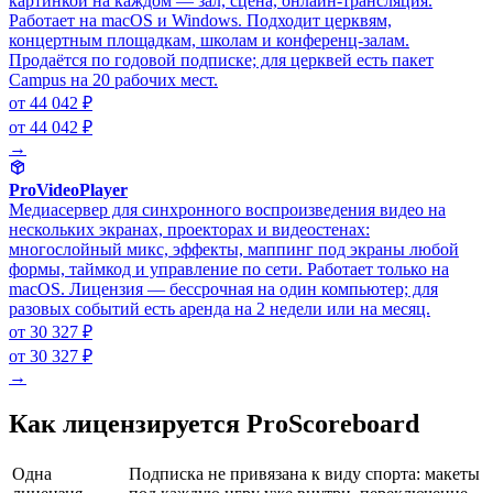
картинкой на каждом — зал, сцена, онлайн-трансляция.
Работает на macOS и Windows. Подходит церквям,
концертным площадкам, школам и конференц-залам.
Продаётся по годовой подписке; для церквей есть пакет
Campus на 20 рабочих мест.
от 44 042 ₽
от 44 042 ₽
→
ProVideoPlayer
Медиасервер для синхронного воспроизведения видео на
нескольких экранах, проекторах и видеостенах:
многослойный микс, эффекты, маппинг под экраны любой
формы, таймкод и управление по сети. Работает только на
macOS. Лицензия — бессрочная на один компьютер; для
разовых событий есть аренда на 2 недели или на месяц.
от 30 327 ₽
от 30 327 ₽
→
Как лицензируется ProScoreboard
Одна
Подписка не привязана к виду спорта: макеты