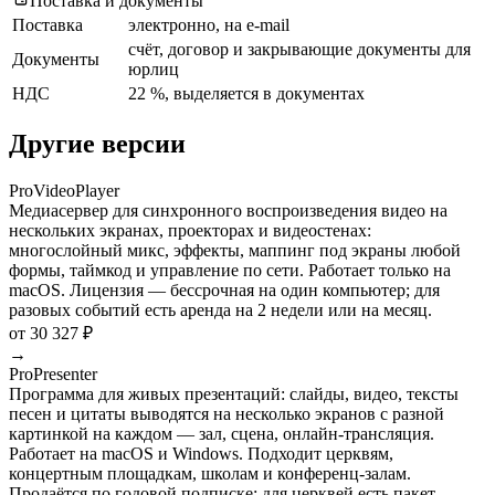
Поставка и документы
Поставка
электронно, на e-mail
счёт, договор и закрывающие документы для
Документы
юрлиц
НДС
22 %, выделяется в документах
Другие версии
ProVideoPlayer
Медиасервер для синхронного воспроизведения видео на
нескольких экранах, проекторах и видеостенах:
многослойный микс, эффекты, маппинг под экраны любой
формы, таймкод и управление по сети. Работает только на
macOS. Лицензия — бессрочная на один компьютер; для
разовых событий есть аренда на 2 недели или на месяц.
от 30 327 ₽
→
ProPresenter
Программа для живых презентаций: слайды, видео, тексты
песен и цитаты выводятся на несколько экранов с разной
картинкой на каждом — зал, сцена, онлайн-трансляция.
Работает на macOS и Windows. Подходит церквям,
концертным площадкам, школам и конференц-залам.
Продаётся по годовой подписке; для церквей есть пакет