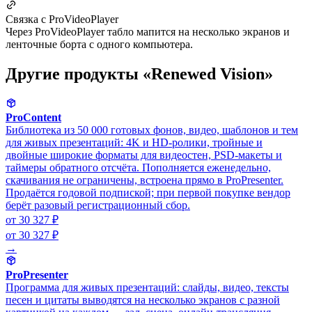
Связка с ProVideoPlayer
Через ProVideoPlayer табло мапится на несколько экранов и
ленточные борта с одного компьютера.
Другие продукты «Renewed Vision»
ProContent
Библиотека из 50 000 готовых фонов, видео, шаблонов и тем
для живых презентаций: 4K и HD-ролики, тройные и
двойные широкие форматы для видеостен, PSD-макеты и
таймеры обратного отсчёта. Пополняется еженедельно,
скачивания не ограничены, встроена прямо в ProPresenter.
Продаётся годовой подпиской; при первой покупке вендор
берёт разовый регистрационный сбор.
от 30 327 ₽
от 30 327 ₽
→
ProPresenter
Программа для живых презентаций: слайды, видео, тексты
песен и цитаты выводятся на несколько экранов с разной