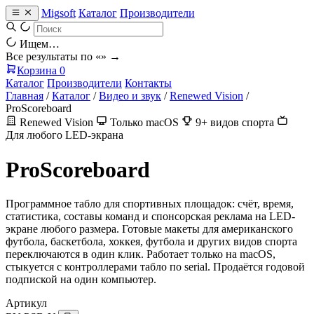
Migsoft
Каталог
Производители
Ищем…
Все результаты по «
» →
Корзина
0
Каталог
Производители
Контакты
Главная
/
Каталог
/
Видео и звук
/
Renewed Vision
/
ProScoreboard
Renewed Vision
Только macOS
9+ видов спорта
Для любого LED-экрана
ProScoreboard
Программное табло для спортивных площадок: счёт, время,
статистика, составы команд и спонсорская реклама на LED-
экране любого размера. Готовые макеты для американского
футбола, баскетбола, хоккея, футбола и других видов спорта
переключаются в один клик. Работает только на macOS,
стыкуется с контроллерами табло по serial. Продаётся годовой
подпиской на один компьютер.
Артикул