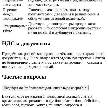
лицензия —
под каждую игру уже внутри, переключение
все спорты
занимает секунды.
Перенос
Лицензию можно перемещать между
между
компьютерами: две арены в разные сезоны
площадками
обслуживаются одной подпиской.
Действующие контроллеры продолжают
Стационарные
работать: ProScoreboard синхронизируется с
табло
ними по serial и дублирует показания.
НДС и документы
Продаём как российское юрлицо: счёт, договор, закрывающие
документы, НДС 22 % выделяется отдельной строкой. Оплата
по безналичному расчёту, поставка электронная — ссылка и
инструкция приходят на e-mail.
Частые вопросы
Подойдёт ли ProScoreboard для нашего вида спорта?
Внутри готовые макеты с правильной логикой счёта и
времени для американского футбола, баскетбола, бейсбола,
волейбола, футбола, хоккея, тенниса, лакросса и