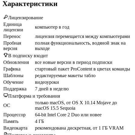
Характеристики
Лицензирование
Единица
компьютер в год
лицензии
Перенос
лицензия перемещается между компьютерами
Пробная
полная функциональность, водяной знак на
версия
выходе
В подписку входит
Обновления
все новые версии в период подписки
Графика
стартовый пакет ProContent в цветах команды
Шаблоны
редактируемые макеты табло
Обучение
видеоуроки
Поддержка
7 дней в неделю
Платформа и требования
только macOS, от OS X 10.14 Mojave до
ОС
macOS 15.5 Sequoia
Процессор
64-bit Intel Core 2 Duo или новее
Память
4 ГБ
Видеокарта
рекомендована дискретная, от 1 ГБ VRAM