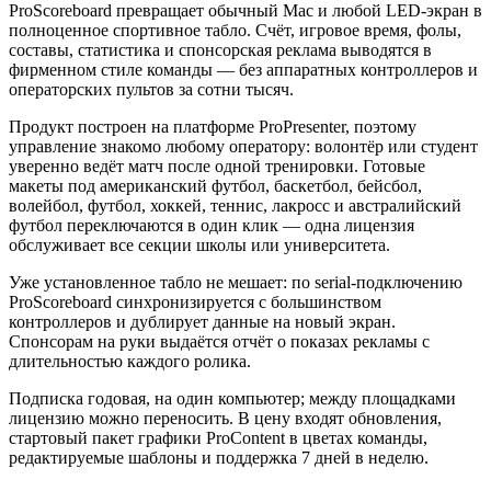
ProScoreboard превращает обычный Mac и любой LED-экран в
полноценное спортивное табло. Счёт, игровое время, фолы,
составы, статистика и спонсорская реклама выводятся в
фирменном стиле команды — без аппаратных контроллеров и
операторских пультов за сотни тысяч.
Продукт построен на платформе ProPresenter, поэтому
управление знакомо любому оператору: волонтёр или студент
уверенно ведёт матч после одной тренировки. Готовые
макеты под американский футбол, баскетбол, бейсбол,
волейбол, футбол, хоккей, теннис, лакросс и австралийский
футбол переключаются в один клик — одна лицензия
обслуживает все секции школы или университета.
Уже установленное табло не мешает: по serial-подключению
ProScoreboard синхронизируется с большинством
контроллеров и дублирует данные на новый экран.
Спонсорам на руки выдаётся отчёт о показах рекламы с
длительностью каждого ролика.
Подписка годовая, на один компьютер; между площадками
лицензию можно переносить. В цену входят обновления,
стартовый пакет графики ProContent в цветах команды,
редактируемые шаблоны и поддержка 7 дней в неделю.