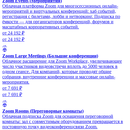
Zoom Events (Мероприятия)
Облачная платформа Zoom для многосессионных онлайн-
мероприятий и виртуальных конференций: хаб событий,
регистрация с билетами, лобби и нетворкинг. Подписка по
ёмкости — для организаторов конференций, форумов и
масштабных корпоративных событий.
от 24 192 ₽
от 24 192 ₽
→
Zoom Large Meetings (Большие конференции)
Облачное расширение для Zoom Workplace, увеличивающее
число участников видеовстречи вплоть до 5000 человек в
одном сеансе. Для компаний, которые проводят общие
собрания, внутренние конференции и массовые онлайн-
мероприятия.
от 7 691 ₽
от 7 691 ₽
→
Zoom Rooms (Переговорные комнаты)
Облачная подписка Zoom для оснащения переговорной
комнаты: зал с совместимым оборудованием превращается в
постоянную точку видеоконференцсвязи Zoom.