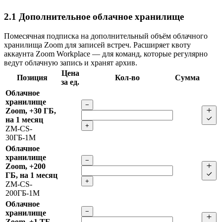
2.1
Дополнительное облачное хранилище
Помесячная подписка на дополнительный объём облачного
хранилища Zoom для записей встреч. Расширяет квоту
аккаунта Zoom Workplace — для команд, которые регулярно
ведут облачную запись и хранят архив.
Цена
Позиция
Кол-во
Сумма
за ед.
Облачное
хранилище
−
Zoom, +30 ГБ,
на 1 месяц
+
ZM-CS-
30ГБ-1M
Облачное
хранилище
−
Zoom, +200
ГБ, на 1 месяц
+
ZM-CS-
200ГБ-1M
Облачное
−
хранилище
Zoom, +1 ТБ,