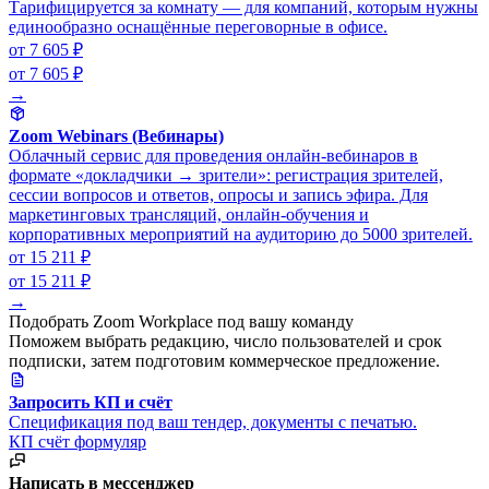
Тарифицируется за комнату — для компаний, которым нужны
единообразно оснащённые переговорные в офисе.
от 7 605 ₽
от 7 605 ₽
→
Zoom Webinars (Вебинары)
Облачный сервис для проведения онлайн-вебинаров в
формате «докладчики → зрители»: регистрация зрителей,
сессии вопросов и ответов, опросы и запись эфира. Для
маркетинговых трансляций, онлайн-обучения и
корпоративных мероприятий на аудиторию до 5000 зрителей.
от 15 211 ₽
от 15 211 ₽
→
Подобрать Zoom Workplace под вашу команду
Поможем выбрать редакцию, число пользователей и срок
подписки, затем подготовим коммерческое предложение.
Запросить КП и счёт
Спецификация под ваш тендер, документы с печатью.
КП
счёт
формуляр
Написать в мессенджер