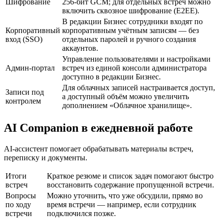
Шифрование
256-бит GCM; для отдельных встреч можно
включить сквозное шифрование (E2EE).
В редакции Бизнес сотрудники входят по
Корпоративный
корпоративным учётным записям — без
вход (SSO)
отдельных паролей и ручного создания
аккаунтов.
Управление пользователями и настройками
Админ-портал
встреч из единой консоли администратора
доступно в редакции Бизнес.
Для облачных записей настраивается доступ,
Записи под
а доступный объём можно увеличить
контролем
дополнением «Облачное хранилище».
AI Companion в ежедневной работе
AI-ассистент помогает обрабатывать материалы встреч,
переписку и документы.
Итоги
Краткое резюме и список задач помогают быстро
встреч
восстановить содержание пропущенной встречи.
Вопросы
Можно уточнить, что уже обсудили, прямо во
по ходу
время встречи — например, если сотрудник
встречи
подключился позже.