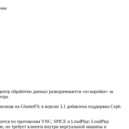
очее
ентр обработки данных разворачивается «из коробки» за
нтра.
лище на GlusterFS; в версии 3.1 добавлена поддержка Ceph.
аются по протоколам VNC, SPICE и LoudPlay; LoudPlay
ие, но требует клиента внутри виртуальной машины и