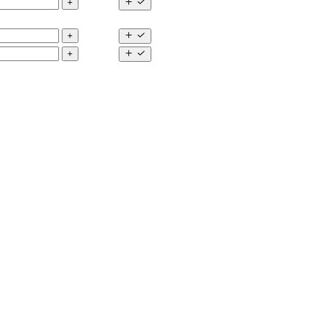
+
+
+