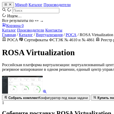
Migsoft
Каталог
Производители
Ищем…
Все результаты по «
» →
Корзина
0
Каталог
Производители
Контакты
Главная
/
Каталог
/
Виртуализация
/
РОСА
/
ROSA Virtualization
РОСА
Сертификаты ФСТЭК № 4610 и № 4861
Реестр 
ROSA Virtualization
Российская платформа виртуализации: виртуализованный центр 
резервное копирование в одном решении, единый центр упра
Собрать комплект
Конфигуратор под ваши задачи
Купить по
1
Соберите поставку ROSA Virtualization