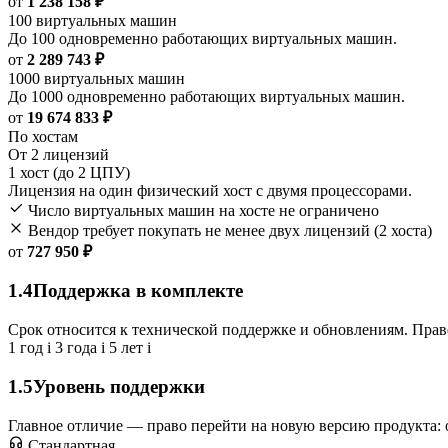
от
1 238 158 ₽
100 виртуальных машин
До 100 одновременно работающих виртуальных машин.
от
2 289 743 ₽
1000 виртуальных машин
До 1000 одновременно работающих виртуальных машин.
от
19 674 833 ₽
По хостам
От 2 лицензий
1 хост (до 2 ЦПУ)
Лицензия на один физический хост с двумя процессорами.
Число виртуальных машин на хосте не ограничено
Вендор требует покупать не менее двух лицензий (2 хоста)
от
727 950 ₽
1.4
Поддержка в комплекте
Срок относится к технической поддержке и обновлениям. Право
1 год
i
3 года
i
5 лет
i
1.5
Уровень поддержки
Главное отличие — право перейти на новую версию продукта: 
Стандартная