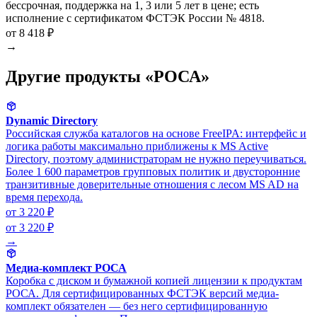
бессрочная, поддержка на 1, 3 или 5 лет в цене; есть
исполнение с сертификатом ФСТЭК России № 4818.
от 8 418 ₽
→
Другие продукты «РОСА»
Dynamic Directory
Российская служба каталогов на основе FreeIPA: интерфейс и
логика работы максимально приближены к MS Active
Directory, поэтому администраторам не нужно переучиваться.
Более 1 600 параметров групповых политик и двусторонние
транзитивные доверительные отношения с лесом MS AD на
время перехода.
от 3 220 ₽
от 3 220 ₽
→
Медиа-комплект РОСА
Коробка с диском и бумажной копией лицензии к продуктам
РОСА. Для сертифицированных ФСТЭК версий медиа-
комплект обязателен — без него сертифицированную