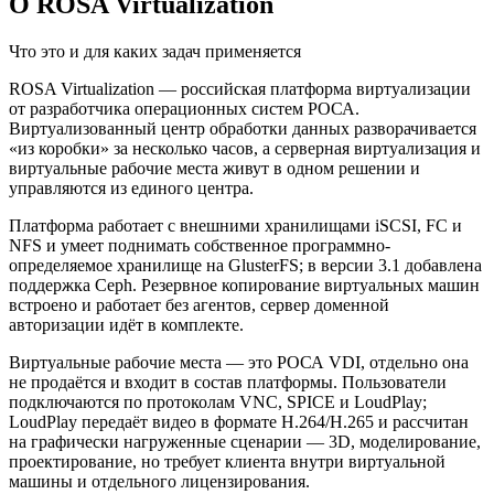
О ROSA Virtualization
Что это и для каких задач применяется
ROSA Virtualization — российская платформа виртуализации
от разработчика операционных систем РОСА.
Виртуализованный центр обработки данных разворачивается
«из коробки» за несколько часов, а серверная виртуализация и
виртуальные рабочие места живут в одном решении и
управляются из единого центра.
Платформа работает с внешними хранилищами iSCSI, FC и
NFS и умеет поднимать собственное программно-
определяемое хранилище на GlusterFS; в версии 3.1 добавлена
поддержка Ceph. Резервное копирование виртуальных машин
встроено и работает без агентов, сервер доменной
авторизации идёт в комплекте.
Виртуальные рабочие места — это РОСА VDI, отдельно она
не продаётся и входит в состав платформы. Пользователи
подключаются по протоколам VNC, SPICE и LoudPlay;
LoudPlay передаёт видео в формате H.264/H.265 и рассчитан
на графически нагруженные сценарии — 3D, моделирование,
проектирование, но требует клиента внутри виртуальной
машины и отдельного лицензирования.