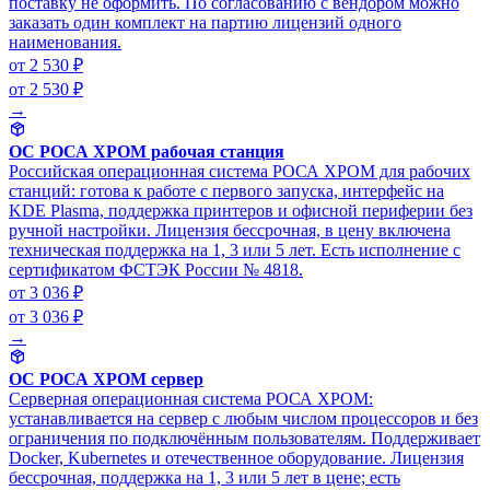
поставку не оформить. По согласованию с вендором можно
заказать один комплект на партию лицензий одного
наименования.
от 2 530 ₽
от 2 530 ₽
→
ОС РОСА ХРОМ рабочая станция
Российская операционная система РОСА ХРОМ для рабочих
станций: готова к работе с первого запуска, интерфейс на
KDE Plasma, поддержка принтеров и офисной периферии без
ручной настройки. Лицензия бессрочная, в цену включена
техническая поддержка на 1, 3 или 5 лет. Есть исполнение с
сертификатом ФСТЭК России № 4818.
от 3 036 ₽
от 3 036 ₽
→
ОС РОСА ХРОМ сервер
Серверная операционная система РОСА ХРОМ:
устанавливается на сервер с любым числом процессоров и без
ограничения по подключённым пользователям. Поддерживает
Docker, Kubernetes и отечественное оборудование. Лицензия
бессрочная, поддержка на 1, 3 или 5 лет в цене; есть