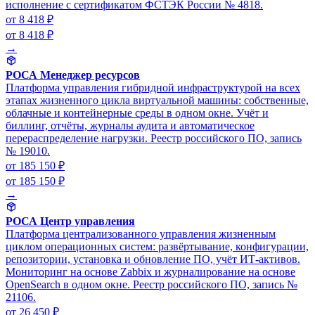
исполнение с сертификатом ФСТЭК России № 4818.
от 8 418 ₽
от 8 418 ₽
→
РОСА Менеджер ресурсов
Платформа управления гибридной инфраструктурой на всех
этапах жизненного цикла виртуальной машины: собственные,
облачные и контейнерные среды в одном окне. Учёт и
биллинг, отчёты, журналы аудита и автоматическое
перераспределение нагрузки. Реестр российского ПО, запись
№ 19010.
от 185 150 ₽
от 185 150 ₽
→
РОСА Центр управления
Платформа централизованного управления жизненным
циклом операционных систем: развёртывание, конфигурации,
репозитории, установка и обновление ПО, учёт ИТ-активов.
Мониторинг на основе Zabbix и журналирование на основе
OpenSearch в одном окне. Реестр российского ПО, запись №
21106.
от 26 450 ₽