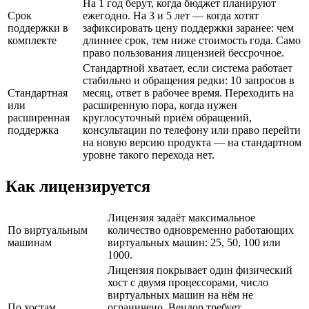
На 1 год берут, когда бюджет планируют
Срок
ежегодно. На 3 и 5 лет — когда хотят
поддержки в
зафиксировать цену поддержки заранее: чем
комплекте
длиннее срок, тем ниже стоимость года. Само
право пользования лицензией бессрочное.
Стандартной хватает, если система работает
стабильно и обращения редки: 10 запросов в
Стандартная
месяц, ответ в рабочее время. Переходить на
или
расширенную пора, когда нужен
расширенная
круглосуточный приём обращений,
поддержка
консультации по телефону или право перейти
на новую версию продукта — на стандартном
уровне такого перехода нет.
Как лицензируется
Лицензия задаёт максимальное
По виртуальным
количество одновременно работающих
машинам
виртуальных машин: 25, 50, 100 или
1000.
Лицензия покрывает один физический
хост с двумя процессорами, число
виртуальных машин на нём не
По хостам
ограничено. Вендор требует