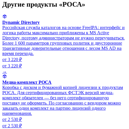
Другие продукты «РОСА»
Dynamic Directory
Российская служба каталогов на основе FreeIPA: интерфейс и
логика работы максимально приближены к MS Active
Directory, поэтому администраторам не нужно переучиваться.
Более 1 600 параметров групповых политик и двусторонние
транзитивные доверительные отношения с лесом MS AD на
время перехода.
от 3 220 ₽
от 3 220 ₽
→
Медиа-комплект РОСА
Коробка с диском и бумажной копией лицензии к продуктам
РОСА. Для сертифицированных ФСТЭК версий медиа-
комплект обязателен — без него сертифицированную
поставку не оформить. По согласованию с вендором можно
заказать один комплект на партию лицензий одного
наименования.
от 2 530 ₽
от 2 530 ₽