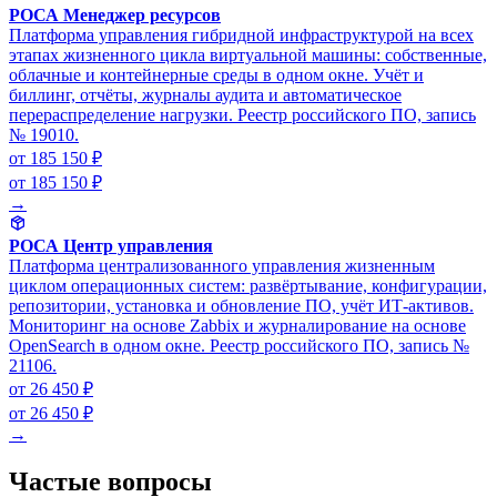
РОСА Менеджер ресурсов
Платформа управления гибридной инфраструктурой на всех
этапах жизненного цикла виртуальной машины: собственные,
облачные и контейнерные среды в одном окне. Учёт и
биллинг, отчёты, журналы аудита и автоматическое
перераспределение нагрузки. Реестр российского ПО, запись
№ 19010.
от 185 150 ₽
от 185 150 ₽
→
РОСА Центр управления
Платформа централизованного управления жизненным
циклом операционных систем: развёртывание, конфигурации,
репозитории, установка и обновление ПО, учёт ИТ-активов.
Мониторинг на основе Zabbix и журналирование на основе
OpenSearch в одном окне. Реестр российского ПО, запись №
21106.
от 26 450 ₽
от 26 450 ₽
→
Частые вопросы