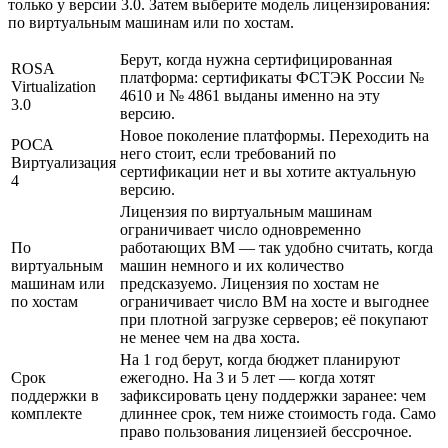
только у версии 3.0. Затем выберите модель лицензирования:
по виртуальным машинам или по хостам.
Берут, когда нужна сертифицированная
ROSA
платформа: сертификаты ФСТЭК России №
Virtualization
4610 и № 4861 выданы именно на эту
3.0
версию.
Новое поколение платформы. Переходить на
РОСА
него стоит, если требований по
Виртуализация
сертификации нет и вы хотите актуальную
4
версию.
Лицензия по виртуальным машинам
ограничивает число одновременно
По
работающих ВМ — так удобно считать, когда
виртуальным
машин немного и их количество
машинам или
предсказуемо. Лицензия по хостам не
по хостам
ограничивает число ВМ на хосте и выгоднее
при плотной загрузке серверов; её покупают
не менее чем на два хоста.
На 1 год берут, когда бюджет планируют
Срок
ежегодно. На 3 и 5 лет — когда хотят
поддержки в
зафиксировать цену поддержки заранее: чем
комплекте
длиннее срок, тем ниже стоимость года. Само
право пользования лицензией бессрочное.