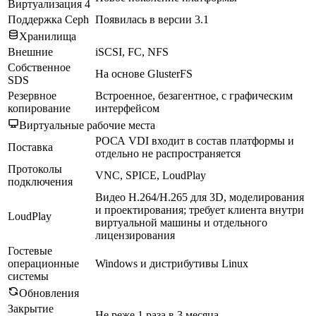
Виртуализация 4
Поддержка Ceph
Появилась в версии 3.1
Хранилища
Внешние
iSCSI, FC, NFS
Собственное
На основе GlusterFS
SDS
Резервное
Встроенное, безагентное, с графическим
копирование
интерфейсом
Виртуальные рабочие места
РОСА VDI входит в состав платформы и
Поставка
отдельно не распространяется
Протоколы
VNC, SPICE, LoudPlay
подключения
Видео H.264/H.265 для 3D, моделирования
и проектирования; требует клиента внутри
LoudPlay
виртуальной машины и отдельного
лицензирования
Гостевые
операционные
Windows и дистрибутивы Linux
системы
Обновления
Закрытие
Не реже 1 раза в 3 месяца