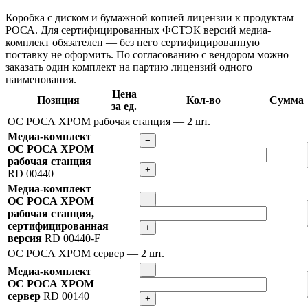
Коробка с диском и бумажной копией лицензии к продуктам
РОСА. Для сертифицированных ФСТЭК версий медиа-
комплект обязателен — без него сертифицированную
поставку не оформить. По согласованию с вендором можно
заказать один комплект на партию лицензий одного
наименования.
Цена
Позиция
Кол-во
Сумма
за ед.
ОС РОСА ХРОМ рабочая станция
— 2 шт.
Медиа-комплект
−
ОС РОСА ХРОМ
рабочая станция
+
RD 00440
Медиа-комплект
−
ОС РОСА ХРОМ
рабочая станция,
сертифицированная
+
версия
RD 00440-F
ОС РОСА ХРОМ сервер
— 2 шт.
−
Медиа-комплект
ОС РОСА ХРОМ
сервер
RD 00140
+