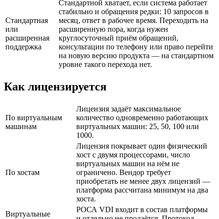
Стандартной хватает, если система работает
стабильно и обращения редки: 10 запросов в
Стандартная
месяц, ответ в рабочее время. Переходить на
или
расширенную пора, когда нужен
расширенная
круглосуточный приём обращений,
поддержка
консультации по телефону или право перейти
на новую версию продукта — на стандартном
уровне такого перехода нет.
Как лицензируется
Лицензия задаёт максимальное
По виртуальным
количество одновременно работающих
машинам
виртуальных машин: 25, 50, 100 или
1000.
Лицензия покрывает один физический
хост с двумя процессорами, число
виртуальных машин на нём не
По хостам
ограничено. Вендор требует
приобретать не менее двух лицензий —
платформа рассчитана минимум на два
хоста.
РОСА VDI входит в состав платформы
Виртуальные
и отдельно не продаётся. Протокол