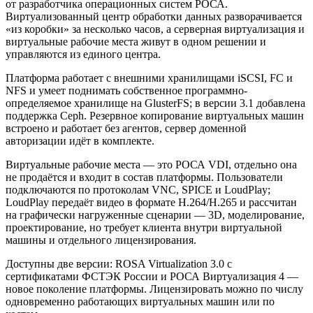
от разработчика операционных систем РОСА.
Виртуализованный центр обработки данных разворачивается
«из коробки» за несколько часов, а серверная виртуализация и
виртуальные рабочие места живут в одном решении и
управляются из единого центра.
Платформа работает с внешними хранилищами iSCSI, FC и
NFS и умеет поднимать собственное программно-
определяемое хранилище на GlusterFS; в версии 3.1 добавлена
поддержка Ceph. Резервное копирование виртуальных машин
встроено и работает без агентов, сервер доменной
авторизации идёт в комплекте.
Виртуальные рабочие места — это РОСА VDI, отдельно она
не продаётся и входит в состав платформы. Пользователи
подключаются по протоколам VNC, SPICE и LoudPlay;
LoudPlay передаёт видео в формате H.264/H.265 и рассчитан
на графически нагруженные сценарии — 3D, моделирование,
проектирование, но требует клиента внутри виртуальной
машины и отдельного лицензирования.
Доступны две версии: ROSA Virtualization 3.0 с
сертификатами ФСТЭК России и РОСА Виртуализация 4 —
новое поколение платформы. Лицензировать можно по числу
одновременно работающих виртуальных машин или по