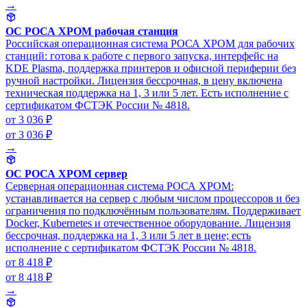
→
ОС РОСА ХРОМ рабочая станция
Российская операционная система РОСА ХРОМ для рабочих
станций: готова к работе с первого запуска, интерфейс на
KDE Plasma, поддержка принтеров и офисной периферии без
ручной настройки. Лицензия бессрочная, в цену включена
техническая поддержка на 1, 3 или 5 лет. Есть исполнение с
сертификатом ФСТЭК России № 4818.
от 3 036 ₽
от 3 036 ₽
→
ОС РОСА ХРОМ сервер
Серверная операционная система РОСА ХРОМ:
устанавливается на сервер с любым числом процессоров и без
ограничения по подключённым пользователям. Поддерживает
Docker, Kubernetes и отечественное оборудование. Лицензия
бессрочная, поддержка на 1, 3 или 5 лет в цене; есть
исполнение с сертификатом ФСТЭК России № 4818.
от 8 418 ₽
от 8 418 ₽
→