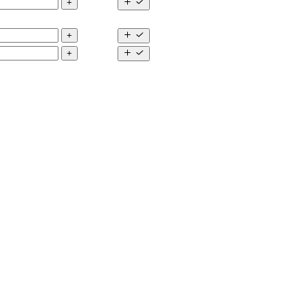
+
+
+