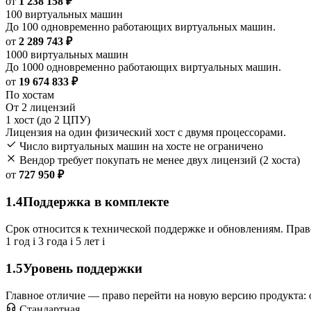
от
1 238 158 ₽
100 виртуальных машин
До 100 одновременно работающих виртуальных машин.
от
2 289 743 ₽
1000 виртуальных машин
До 1000 одновременно работающих виртуальных машин.
от
19 674 833 ₽
По хостам
От 2 лицензий
1 хост (до 2 ЦПУ)
Лицензия на один физический хост с двумя процессорами.
Число виртуальных машин на хосте не ограничено
Вендор требует покупать не менее двух лицензий (2 хоста)
от
727 950 ₽
1.4
Поддержка в комплекте
Срок относится к технической поддержке и обновлениям. Право
1 год
i
3 года
i
5 лет
i
1.5
Уровень поддержки
Главное отличие — право перейти на новую версию продукта: 
Стандартная