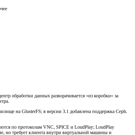
очее
ентр обработки данных разворачивается «из коробки» за
нтра.
лище на GlusterFS; в версии 3.1 добавлена поддержка Ceph.
аются по протоколам VNC, SPICE и LoudPlay; LoudPlay
ие, но требует клиента внутри виртуальной машины и