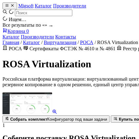
Migsoft
Каталог
Производители
Ищем…
Все результаты по «
» →
Корзина
0
Каталог
Производители
Контакты
Главная
/
Каталог
/
Виртуализация
/
РОСА
/
ROSA Virtualization
РОСА
Сертификаты ФСТЭК № 4610 и № 4861
Реестр 
ROSA Virtualization
Российская платформа виртуализации: виртуализованный центр 
резервное копирование в одном решении, единый центр упра
Собрать комплект
Конфигуратор под ваши задачи
Купить по
1
Соберите поставку ROSA Virtualization