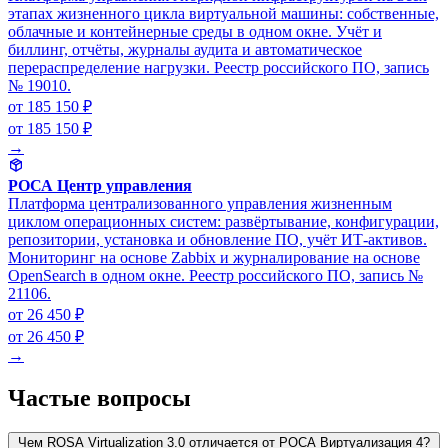
этапах жизненного цикла виртуальной машины: собственные,
облачные и контейнерные среды в одном окне. Учёт и
биллинг, отчёты, журналы аудита и автоматическое
перераспределение нагрузки. Реестр российского ПО, запись
№ 19010.
от 185 150 ₽
от 185 150 ₽
→
РОСА Центр управления
Платформа централизованного управления жизненным
циклом операционных систем: развёртывание, конфигурации,
репозитории, установка и обновление ПО, учёт ИТ-активов.
Мониторинг на основе Zabbix и журналирование на основе
OpenSearch в одном окне. Реестр российского ПО, запись №
21106.
от 26 450 ₽
от 26 450 ₽
→
Частые вопросы
Чем ROSA Virtualization 3.0 отличается от РОСА Виртуализация 4?