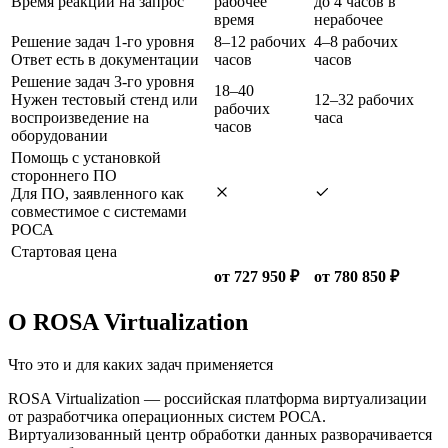
Время реакции на запрос
рабочее
до 4 часов в
время
нерабочее
Решение задач 1-го уровня
8–12 рабочих
4–8 рабочих
Ответ есть в документации
часов
часов
Решение задач 3-го уровня
18–40
Нужен тестовый стенд или
12–32 рабочих
рабочих
воспроизведение на
часа
часов
оборудовании
Помощь с установкой
стороннего ПО
Для ПО, заявленного как
совместимое с системами
РОСА
Стартовая цена
от 727 950 ₽
от 780 850 ₽
О ROSA Virtualization
Что это и для каких задач применяется
ROSA Virtualization — российская платформа виртуализации
от разработчика операционных систем РОСА.
Виртуализованный центр обработки данных разворачивается