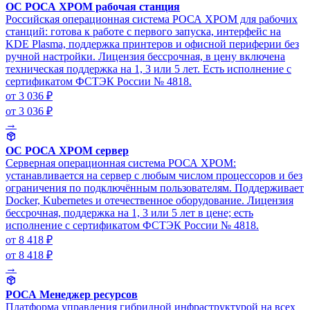
ОС РОСА ХРОМ рабочая станция
Российская операционная система РОСА ХРОМ для рабочих
станций: готова к работе с первого запуска, интерфейс на
KDE Plasma, поддержка принтеров и офисной периферии без
ручной настройки. Лицензия бессрочная, в цену включена
техническая поддержка на 1, 3 или 5 лет. Есть исполнение с
сертификатом ФСТЭК России № 4818.
от 3 036 ₽
от 3 036 ₽
→
ОС РОСА ХРОМ сервер
Серверная операционная система РОСА ХРОМ:
устанавливается на сервер с любым числом процессоров и без
ограничения по подключённым пользователям. Поддерживает
Docker, Kubernetes и отечественное оборудование. Лицензия
бессрочная, поддержка на 1, 3 или 5 лет в цене; есть
исполнение с сертификатом ФСТЭК России № 4818.
от 8 418 ₽
от 8 418 ₽
→
РОСА Менеджер ресурсов
Платформа управления гибридной инфраструктурой на всех