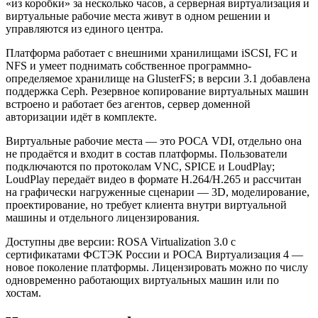
«из коробки» за несколько часов, а серверная виртуализация и
виртуальные рабочие места живут в одном решении и
управляются из единого центра.
Платформа работает с внешними хранилищами iSCSI, FC и
NFS и умеет поднимать собственное программно-
определяемое хранилище на GlusterFS; в версии 3.1 добавлена
поддержка Ceph. Резервное копирование виртуальных машин
встроено и работает без агентов, сервер доменной
авторизации идёт в комплекте.
Виртуальные рабочие места — это РОСА VDI, отдельно она
не продаётся и входит в состав платформы. Пользователи
подключаются по протоколам VNC, SPICE и LoudPlay;
LoudPlay передаёт видео в формате H.264/H.265 и рассчитан
на графически нагруженные сценарии — 3D, моделирование,
проектирование, но требует клиента внутри виртуальной
машины и отдельного лицензирования.
Доступны две версии: ROSA Virtualization 3.0 с
сертификатами ФСТЭК России и РОСА Виртуализация 4 —
новое поколение платформы. Лицензировать можно по числу
одновременно работающих виртуальных машин или по
хостам.