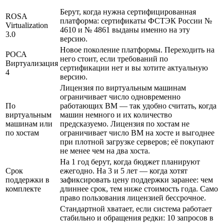
Берут, когда нужна сертифицированная
ROSA
платформа: сертификаты ФСТЭК России №
Virtualization
4610 и № 4861 выданы именно на эту
3.0
версию.
Новое поколение платформы. Переходить на
РОСА
него стоит, если требований по
Виртуализация
сертификации нет и вы хотите актуальную
4
версию.
Лицензия по виртуальным машинам
ограничивает число одновременно
По
работающих ВМ — так удобно считать, когда
виртуальным
машин немного и их количество
машинам или
предсказуемо. Лицензия по хостам не
по хостам
ограничивает число ВМ на хосте и выгоднее
при плотной загрузке серверов; её покупают
не менее чем на два хоста.
На 1 год берут, когда бюджет планируют
Срок
ежегодно. На 3 и 5 лет — когда хотят
поддержки в
зафиксировать цену поддержки заранее: чем
комплекте
длиннее срок, тем ниже стоимость года. Само
право пользования лицензией бессрочное.
Стандартной хватает, если система работает
стабильно и обращения редки: 10 запросов в