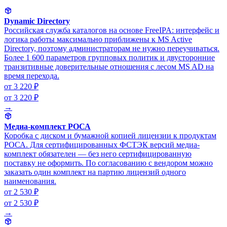
Dynamic Directory
Российская служба каталогов на основе FreeIPA: интерфейс и
логика работы максимально приближены к MS Active
Directory, поэтому администраторам не нужно переучиваться.
Более 1 600 параметров групповых политик и двусторонние
транзитивные доверительные отношения с лесом MS AD на
время перехода.
от 3 220 ₽
от 3 220 ₽
→
Медиа-комплект РОСА
Коробка с диском и бумажной копией лицензии к продуктам
РОСА. Для сертифицированных ФСТЭК версий медиа-
комплект обязателен — без него сертифицированную
поставку не оформить. По согласованию с вендором можно
заказать один комплект на партию лицензий одного
наименования.
от 2 530 ₽
от 2 530 ₽
→