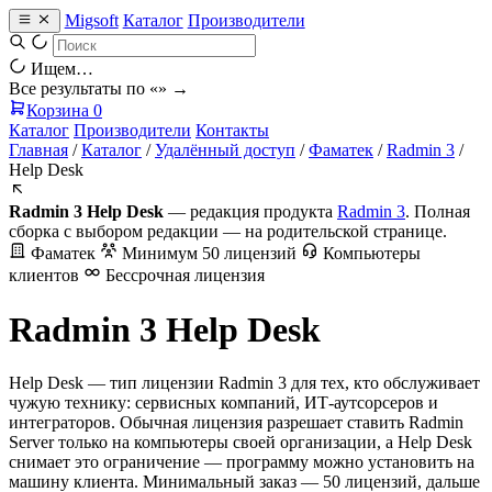
Migsoft
Каталог
Производители
Ищем…
Все результаты по «
» →
Корзина
0
Каталог
Производители
Контакты
Главная
/
Каталог
/
Удалённый доступ
/
Фаматек
/
Radmin 3
/
Help Desk
Radmin 3 Help Desk
— редакция продукта
Radmin 3
. Полная
сборка с выбором редакции — на родительской странице.
Фаматек
Минимум 50 лицензий
Компьютеры
клиентов
Бессрочная лицензия
Radmin 3 Help Desk
Help Desk — тип лицензии Radmin 3 для тех, кто обслуживает
чужую технику: сервисных компаний, ИТ-аутсорсеров и
интеграторов. Обычная лицензия разрешает ставить Radmin
Server только на компьютеры своей организации, а Help Desk
снимает это ограничение — программу можно установить на
машину клиента. Минимальный заказ — 50 лицензий, дальше